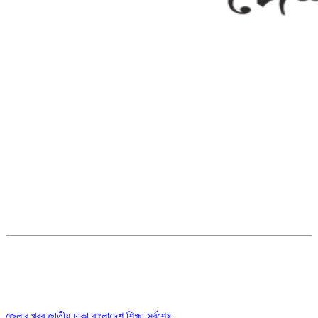
সম্পাদক ও ব্যবস্থাপনা পরিচালকঃ এস.এম.এ মনসুর মাসুদ
সম্পাদক ও প্রকাশকঃ কামরুননাহার
ব্যবস্থাপনা সম্পাদকঃ মোঃ আবু নাছের ইকবাল চৌধুরী
ডেপুটি এডিটরঃ মোঃ মোস্তাফিজুর রহমান খান
জয়েন্ট এডিটরঃ মোঃ রবিউল ইসলাম
সহকারী সম্পাদকঃ শাহ রাশিদুল ইসলাম রাসেল
৩৮ মা ভবন (তৃতীয় তলা) বীর মুক্তিযোদ্ধা কুতুবউদ্দিন রোড, সেক্টর #৮ আব্দুল্লাহপুর
উত্তরা পূর্ব, ঢাকা-১২৩০।
অফিস ফোন নম্বরঃ ০২-৪৪৮৯১০১৮, মোবাঃ০১৯৭০৫৭২৯৩৪, ০১৭১৩৩৯৪৭৯৯
ইমেইলঃ channel7bd@gmail.com, অফিসঃ ০২-৪৪৮৯১০১৮
জেলার খবর
জাতীয়
ঢাকা
বাংলাদেশ
শিক্ষা
সর্বশেষ