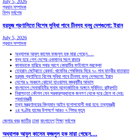
July 5, 2026
প্রধান সম্পাদক
বিশ্ব
সর্বশেষ
হরমুজ প্রণালিতে বিশেষ সুবিধা পাবে চীনসহ বন্ধু দেশগুলো: ইরান
July 5, 2026
প্রধান সম্পাদক
অধ্যাপক আবুল কাসেম ফজলুল হক মারা গেছেন….
বন্ধ হয়ে গেল দেশের একমাত্র সচল রাডার
কানাডাকে হারিয়ে সবার আগে কোয়ার্টার ফাইনালে মরক্কো
তেহরান মেট্রোতে রেকর্ড: খামেনির শেষবিদায় ঘিরে ৭০ লাখ যাত্রীর যাতায়াত
হরমুজ প্রণালিতে বিশেষ সুবিধা পাবে চীনসহ বন্ধু দেশগুলো: ইরান
দেশের ৯ অঞ্চলে ঝোড়ো হাওয়াসহ বজ্রবৃষ্টির আভাস
বাংলাদেশ সেনাবাহিনীর সুনাম আন্তর্জাতিক অঙ্গনে সুবিদিত: রাষ্ট্রপতি
নিরাপত্তা কৌশল যেন সরকারপ্রধানকে জনগণ থেকে দূরে ঠেলে না দেয়:
প্রধানমন্ত্রী
তথ্য মন্ত্রণালয়ের বিদ্যমান আইন যুগোপযোগী করা হবে: তথ্যমন্ত্রী
২৪ ঘণ্টায় হামের উপসর্গে আরও ৭ শিশুর মৃত্যু
জেলার খবর
জাতীয়
ঢাকা
বাংলাদেশ
শিক্ষা
সর্বশেষ
অধ্যাপক আবুল কাসেম ফজলুল হক মারা গেছেন….