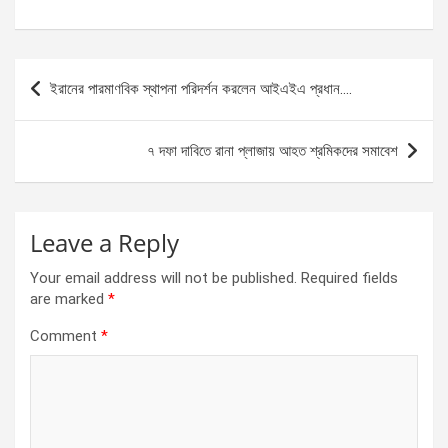
a
es
h
h
ce
se
at
ar
b
n
s
e
Post
ইরানের পারমাণবিক স্থাপনা পরিদর্শন করলেন আইএইএ প্রধান….
o
g
A
navigation
o
er
p
৭ দফা দাবিতে রানা প্লাজায় আহত শ্রমিকদের সমাবেশ
k
p
Leave a Reply
Your email address will not be published.
Required fields
are marked
*
Comment
*