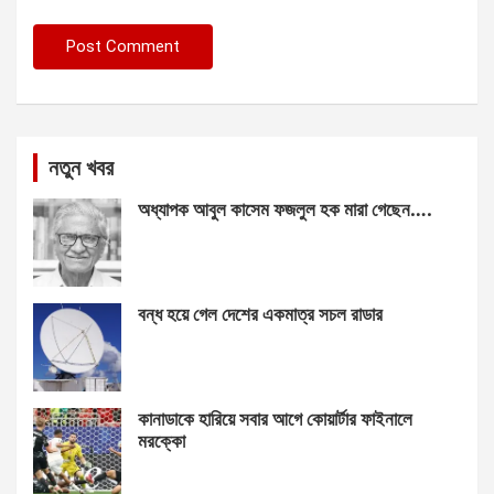
নতুন খবর
অধ্যাপক আবুল কাসেম ফজলুল হক মারা গেছেন….
বন্ধ হয়ে গেল দেশের একমাত্র সচল রাডার
কানাডাকে হারিয়ে সবার আগে কোয়ার্টার ফাইনালে
মরক্কো