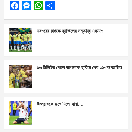
F
M
W
S
a
es
h
h
ce
se
at
ar
নরওয়ের বিপক্ষে ব্রাজিলের সম্ভাব্য একাদশ
b
n
s
e
o
g
A
o
er
p
k
p
৯৬ মিনিটের গোলে জাপানকে হারিয়ে শেষ ১৬-তে ব্রাজিল
ইংল্যান্ডকে রুখে দিলো ঘানা….