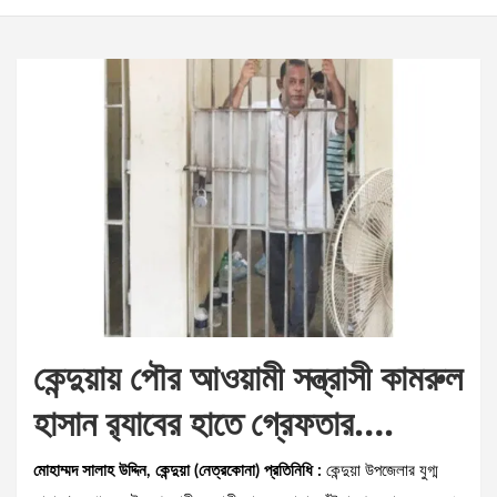
কেন্দুয়ায় পৌর আওয়ামী সন্ত্রাসী কামরুল
হাসান র‌্যাবের হাতে গ্রেফতার….
মোহাম্মদ সালাহ উদ্দিন, কেন্দুয়া (নেত্রকোনা) প্রতিনিধি :
কেন্দুয়া উপজেলার যুগ্ম