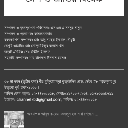
সম্পাদক ও ব্যবস্থাপনা পরিচালকঃ এস.এম.এ মনসুর মাসুদ
সম্পাদক ও প্রকাশকঃ কামরুননাহার
ব্যবস্থাপনা সম্পাদকঃ মোঃ আবু নাছের ইকবাল চৌধুরী
ডেপুটি এডিটরঃ মোঃ মোস্তাফিজুর রহমান খান
জয়েন্ট এডিটরঃ মোঃ রবিউল ইসলাম
সহকারী সম্পাদকঃ শাহ রাশিদুল ইসলাম রাসেল
৩৮ মা ভবন (তৃতীয় তলা) বীর মুক্তিযোদ্ধা কুতুবউদ্দিন রোড, সেক্টর #৮ আব্দুল্লাহপুর
উত্তরা পূর্ব, ঢাকা-১২৩০।
অফিস ফোন নম্বরঃ ০২-৪৪৮৯১০১৮, মোবাঃ০১৯৭০৫৭২৯৩৪, ০১৭১৩৩৯৪৭৯৯
ইমেইলঃ channel7bd@gmail.com, অফিসঃ ০২-৪৪৮৯১০১৮
অধ্যাপক আবুল কাসেম ফজলুল হক মারা গেছেন….