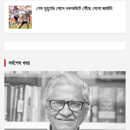
শেষ মুহূর্তের গোলে নকআউটে পৌঁছে গেলো জার্মানি
সর্বশেষ খবর