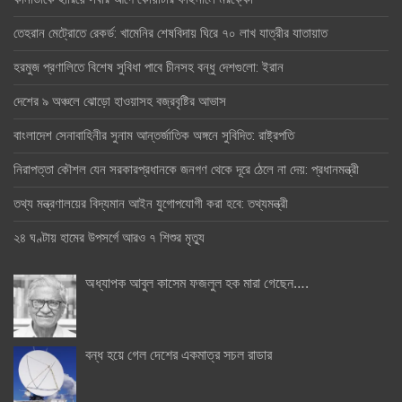
তেহরান মেট্রোতে রেকর্ড: খামেনির শেষবিদায় ঘিরে ৭০ লাখ যাত্রীর যাতায়াত
হরমুজ প্রণালিতে বিশেষ সুবিধা পাবে চীনসহ বন্ধু দেশগুলো: ইরান
দেশের ৯ অঞ্চলে ঝোড়ো হাওয়াসহ বজ্রবৃষ্টির আভাস
বাংলাদেশ সেনাবাহিনীর সুনাম আন্তর্জাতিক অঙ্গনে সুবিদিত: রাষ্ট্রপতি
নিরাপত্তা কৌশল যেন সরকারপ্রধানকে জনগণ থেকে দূরে ঠেলে না দেয়: প্রধানমন্ত্রী
তথ্য মন্ত্রণালয়ের বিদ্যমান আইন যুগোপযোগী করা হবে: তথ্যমন্ত্রী
২৪ ঘণ্টায় হামের উপসর্গে আরও ৭ শিশুর মৃত্যু
অধ্যাপক আবুল কাসেম ফজলুল হক মারা গেছেন….
বন্ধ হয়ে গেল দেশের একমাত্র সচল রাডার