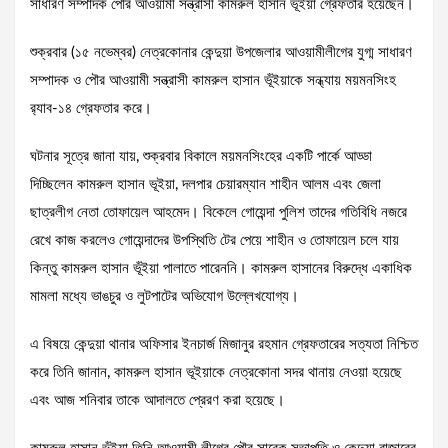
সাধারণ সম্পাদক পৌর আওয়ামী সন্ত্রাসী কামরুল হাসান ভূঁইয়া গ্রেফতার হয়েছেন।
শুক্রবার (১৫ নভেম্বর) নেত্রকোনার কেন্দুয়া উপজেলার আওয়ামীলীগের যুগ্ম সাধারণ
সম্পাদক ও পৌর আওয়ামী সন্ত্রাসী কামরুল হাসান ভূঁইয়াকে সন্ধ্যায় ময়মনসিংহ
র‍্যাব-১৪ গ্রেফতার করে।
ঘটনার সূত্রে জানা যায়, শুক্রবার বিকালে ময়মনসিংহের একটি পার্কে আড্ডা
দিচ্ছিলেন কামরুল হাসান ভূইয়া, দলপার চেয়ারম্যান শাহীন আলম এবং জেলা
ছাত্রলীগ নেতা তোফায়েল আহমেদ। বিকেলে গোয়েন্দা পুলিশ তাদের গতিবিধি নজরে
রেখে কাজ করলেও গোয়েন্দাদের উপস্থিতি টের পেয়ে ‌শাহীন ও তোফায়েল চলে যায়
কিন্তু কামরুল হাসান ভূঁইয়া পালাতে পারেননি। কামরুল হাসানের বিরুদ্ধে একাধিক
মামলা মধ্যে ভাঙচুর ও লুটপাটের অভিযোগ উল্লেখযোগ্য।
এ বিষয়ে কেন্দুয়া থানার অফিসার ইনচার্জ মিজানুর রহমান গ্রেফতারের সত্যতা নিশ্চিত
করে তিনি জানান, কামরুল হাসান ভূইয়াকে নেত্রকোনা সদর থানায় নেওয়া হয়েছে
এবং আজ শনিবার তাকে আদালতে প্রেরণ করা হয়েছে।