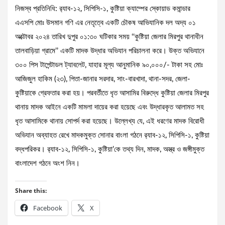
নিজস্ব প্রতিনিধি: র‌্যাব-১২, সিপিসি-১, কুষ্টিয়া ক্যাম্পের স্কোয়াড কমান্ডার
এএসপি মোঃ উসমান গণি এর নেতৃত্বে একটি চৌকষ আভিযানিক দল অদ্য ০১
অক্টোবর ২০২৪ তারিখ দুপুর ০১:৩০ ঘটিকার সময় ‘‘কুষ্টিয়া জেলার মিরপুর থানাধীন
তালবাড়িয়া গ্রামে’’ একটি মাদক উদ্ধার অভিযান পরিচালনা করে। উক্ত অভিযানে
৩০০ পিস টাপেন্টাডল ট্যাবলেট, যাহার মূল্য আনুমানিক ৯০,০০০/- টাকা সহ মোঃ
আজিজুল হাকিম (২৩), পিতা-জানার সরদার, সাং-বারখাদা, থানা-সদর, জেলা-
কুষ্টিয়াকে গ্রেফতার করা হয়। পরবর্তীতে ধৃত আসামির বিরুদ্ধে কুষ্টিয়া জেলার মিরপুর
থানায় মাদক আইনে একটি মামলা দায়ের করা হয়েছে এবং উদ্ধারকৃত আলামত সহ
ধৃত আসামিকে থানায় সোপর্দ করা হয়েছে। উল্লেখ্য যে, এই ধরণের মাদক বিরোধী
অভিযান অব্যাহত রেখে মাদকমুক্ত সোনার বাংলা গঠনে র‌্যাব-১২, সিপিসি-১, কুষ্টিয়া
বদ্ধপরিকর। র‌্যাব-১২, সিপিসি-১, কুষ্টিয়া’কে তথ্য দিন, মাদক, অস্ত্র ও জঙ্গীমুক্ত
বাংলাদেশ গঠনে অংশ নিন।
Share this:
Facebook
X