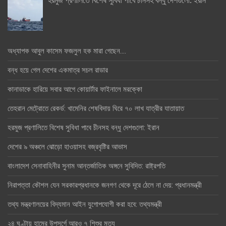
অধ্যাপক আবুল কাসেম ফজলুল হক মারা গেছেন….
বন্ধ হয়ে গেল দেশের একমাত্র সচল রাডার
কানাডাকে হারিয়ে সবার আগে কোয়ার্টার ফাইনালে মরক্কো
তেহরান মেট্রোতে রেকর্ড: খামেনির শেষবিদায় ঘিরে ৭০ লাখ যাত্রীর যাতায়াত
হরমুজ প্রণালিতে বিশেষ সুবিধা পাবে চীনসহ বন্ধু দেশগুলো: ইরান
দেশের ৯ অঞ্চলে ঝোড়ো হাওয়াসহ বজ্রবৃষ্টির আভাস
বাংলাদেশ সেনাবাহিনীর সুনাম আন্তর্জাতিক অঙ্গনে সুবিদিত: রাষ্ট্রপতি
নিরাপত্তা কৌশল যেন সরকারপ্রধানকে জনগণ থেকে দূরে ঠেলে না দেয়: প্রধানমন্ত্রী
তথ্য মন্ত্রণালয়ের বিদ্যমান আইন যুগোপযোগী করা হবে: তথ্যমন্ত্রী
২৪ ঘণ্টায় হামের উপসর্গে আরও ৭ শিশুর মৃত্যু