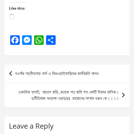
Like this:
Loading…
F
M
W
S
a
es
h
h
ce
se
at
ar
b
n
s
e
Post
নওগাঁর পত্নীতলায় নার্স ও মিডওয়াইফারিদের কর্মবিরতি পালন
o
g
A
navigation
o
er
p
একাধিক ফ্লাট, বহুতল বাড়ি ,কয়েক শত জমি শত কোটি টাকার মালিক।
k
p
দুর্নীতিবাজ অধ্যক্ষ ওয়াদুদুর রহমানের লাগাম ধরবে কে।।।।
Leave a Reply