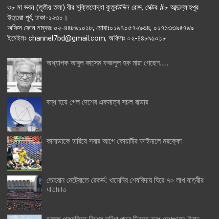
৩৮ মা ভবন (তৃতীয় তলা) বীর মুক্তিযোদ্ধা কুতুবউদ্দিন রোড, সেক্টর #৮ আব্দুল্লাহপুর
উত্তরা পূর্ব, ঢাকা-১২৩০।
অফিস ফোন নম্বরঃ ০২-৪৪৮৯১০১৮, মোবাঃ০১৯৭০৫৭২৯৩৪, ০১৭১৩৩৯৪৭৯৯
ইমেইলঃ channel7bd@gmail.com, অফিসঃ ০২-৪৪৮৯১০১৮
অধ্যাপক আবুল কাসেম ফজলুল হক মারা গেছেন….
বন্ধ হয়ে গেল দেশের একমাত্র সচল রাডার
কানাডাকে হারিয়ে সবার আগে কোয়ার্টার ফাইনালে মরক্কো
তেহরান মেট্রোতে রেকর্ড: খামেনির শেষবিদায় ঘিরে ৭০ লাখ যাত্রীর
যাতায়াত
হরমুজ প্রণালিতে বিশেষ সুবিধা পাবে চীনসহ বন্ধু দেশগুলো: ইরান