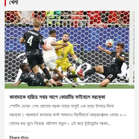
খেলা
কানাডাকে হারিয়ে সবার আগে কোয়ার্টার ফাইনালে মরক্কো
স্পোর্টস ডেস্ক :শেষ ষোলোর প্রথম ম্যাচে দাপুটে এক ম্যাচ উপহার দিলো
মরক্কো। প্রথমার্ধে কানাডার দাপট সামলেও দ্বিতীয়ার্ধে আক্রমণাত্মক খেলায় ৩-০
গোলের জয় তুলে নিয়েছে আটলাস লায়ন্স। এই জয়ে টুর্নামেন্টের প্রথম…
Share this: