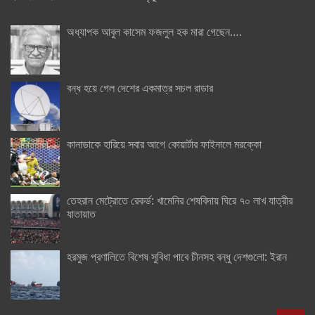
অধ্যাপক আবুল কাসেম ফজলুল হক মারা গেছেন….
বন্ধ হয়ে গেল দেশের একমাত্র সচল রাডার
কানাডাকে হারিয়ে সবার আগে কোয়ার্টার ফাইনালে মরক্কো
তেহরান মেট্রোতে রেকর্ড: খামেনির শেষবিদায় ঘিরে ৭০ লাখ যাত্রীর
যাতায়াত
হরমুজ প্রণালিতে বিশেষ সুবিধা পাবে চীনসহ বন্ধু দেশগুলো: ইরান