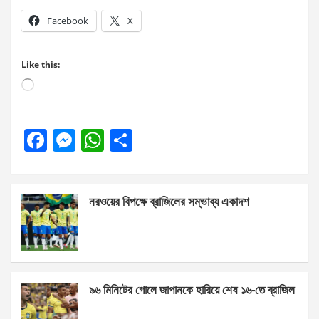
Facebook
X
Like this:
Loading…
F
M
W
S
a
es
h
h
ce
se
at
ar
নরওয়ের বিপক্ষে ব্রাজিলের সম্ভাব্য একাদশ
b
n
s
e
o
g
A
o
er
p
k
p
৯৬ মিনিটের গোলে জাপানকে হারিয়ে শেষ ১৬-তে ব্রাজিল