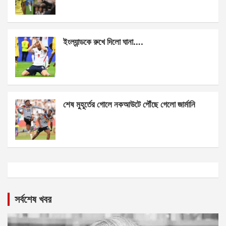
ইংল্যান্ডকে রুখে দিলো ঘানা….
শেষ মুহূর্তের গোলে নকআউটে পৌঁছে গেলো জার্মানি
সর্বশেষ খবর