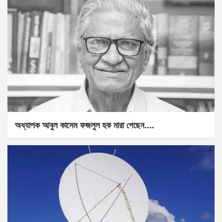
অধ্যাপক আবুল কাসেম ফজলুল হক মারা গেছেন….