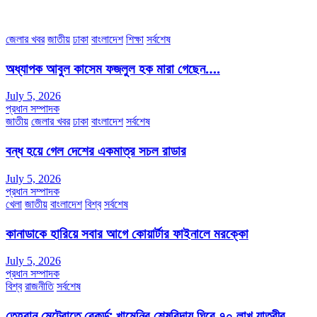
অফিস ফোন নম্বরঃ ০২-৪৪৮৯১০১৮, মোবাঃ০১৯৭০৫৭২৯৩৪, ০১৭১৩৩৯৪৭৯৯
ইমেইলঃ channel7bd@gmail.com, অফিসঃ ০২-৪৪৮৯১০১৮
জেলার খবর
জাতীয়
ঢাকা
বাংলাদেশ
শিক্ষা
সর্বশেষ
অধ্যাপক আবুল কাসেম ফজলুল হক মারা গেছেন….
July 5, 2026
প্রধান সম্পাদক
জাতীয়
জেলার খবর
ঢাকা
বাংলাদেশ
সর্বশেষ
বন্ধ হয়ে গেল দেশের একমাত্র সচল রাডার
July 5, 2026
প্রধান সম্পাদক
খেলা
জাতীয়
বাংলাদেশ
বিশ্ব
সর্বশেষ
কানাডাকে হারিয়ে সবার আগে কোয়ার্টার ফাইনালে মরক্কো
July 5, 2026
প্রধান সম্পাদক
বিশ্ব
রাজনীতি
সর্বশেষ
তেহরান মেট্রোতে রেকর্ড: খামেনির শেষবিদায় ঘিরে ৭০ লাখ যাত্রীর