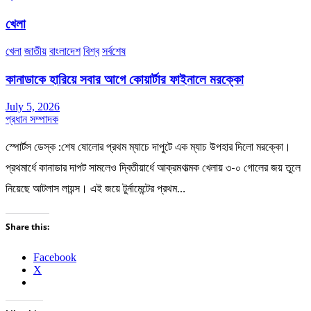
খেলা
খেলা
জাতীয়
বাংলাদেশ
বিশ্ব
সর্বশেষ
কানাডাকে হারিয়ে সবার আগে কোয়ার্টার ফাইনালে মরক্কো
July 5, 2026
প্রধান সম্পাদক
স্পোর্টস ডেস্ক :শেষ ষোলোর প্রথম ম্যাচে দাপুটে এক ম্যাচ উপহার দিলো মরক্কো।
প্রথমার্ধে কানাডার দাপট সামলেও দ্বিতীয়ার্ধে আক্রমণাত্মক খেলায় ৩-০ গোলের জয় তুলে
নিয়েছে আটলাস লায়ন্স। এই জয়ে টুর্নামেন্টের প্রথম…
Share this:
Facebook
X