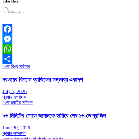
Like this:
Loading…
Facebook
Messenger
WhatsApp
খেলা
বিশ্ব
সর্বশেষ
Share
নরওয়ের বিপক্ষে ব্রাজিলের সম্ভাব্য একাদশ
July 5, 2026
প্রধান সম্পাদক
খেলা
জাতীয়
সর্বশেষ
৯৬ মিনিটের গোলে জাপানকে হারিয়ে শেষ ১৬-তে ব্রাজিল
June 30, 2026
প্রধান সম্পাদক
জেলার খবর
খেলা
ঢাকা
বাংলাদেশ
সর্বশেষ