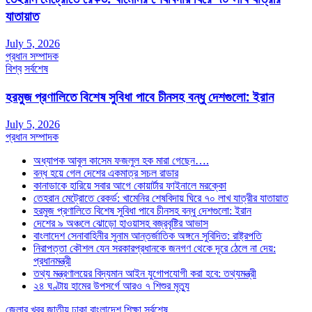
যাতায়াত
July 5, 2026
প্রধান সম্পাদক
বিশ্ব
সর্বশেষ
হরমুজ প্রণালিতে বিশেষ সুবিধা পাবে চীনসহ বন্ধু দেশগুলো: ইরান
July 5, 2026
প্রধান সম্পাদক
অধ্যাপক আবুল কাসেম ফজলুল হক মারা গেছেন….
বন্ধ হয়ে গেল দেশের একমাত্র সচল রাডার
কানাডাকে হারিয়ে সবার আগে কোয়ার্টার ফাইনালে মরক্কো
তেহরান মেট্রোতে রেকর্ড: খামেনির শেষবিদায় ঘিরে ৭০ লাখ যাত্রীর যাতায়াত
হরমুজ প্রণালিতে বিশেষ সুবিধা পাবে চীনসহ বন্ধু দেশগুলো: ইরান
দেশের ৯ অঞ্চলে ঝোড়ো হাওয়াসহ বজ্রবৃষ্টির আভাস
বাংলাদেশ সেনাবাহিনীর সুনাম আন্তর্জাতিক অঙ্গনে সুবিদিত: রাষ্ট্রপতি
নিরাপত্তা কৌশল যেন সরকারপ্রধানকে জনগণ থেকে দূরে ঠেলে না দেয়:
প্রধানমন্ত্রী
তথ্য মন্ত্রণালয়ের বিদ্যমান আইন যুগোপযোগী করা হবে: তথ্যমন্ত্রী
২৪ ঘণ্টায় হামের উপসর্গে আরও ৭ শিশুর মৃত্যু
জেলার খবর
জাতীয়
ঢাকা
বাংলাদেশ
শিক্ষা
সর্বশেষ