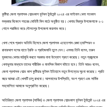
কুষ্টিয়া জেলা প্রশাসক গোল্ডকাপ ফুটবল টুর্নামেন্ট ২০২৪ এর ফাইনাল খেলা গতকাল
শুক্রবার বিকেলে শহরের মোহিনী মিল মাঠে অনুষ্ঠিত হয়। খেলায় মিরপুর উপজেলাকে ২-১
গোলে পরাজিত করে দৌলতপুর উপজেলা জয়লাভ করে।
খেলা শেষে প্রধান অতিথি হিসেবে জেলা প্রশাসক এহেতেশাম রেজা চ্যাম্পিয়ন ও
রানারআপ দলের হাতে ট্রফি ও প্রাইজমানি তুলে দেন। এসময় তিনি বলেন, তরুন
যুবকদের খেলার মাঠমুখি করতে সরকার নানা উদ্যোগ গ্রহণ করেছে। নতুন প্রজন্মকে
খেলাধুলার মাধ্যমে তাদের শারীরিক ও মানসিক বিকাশ ঘটাতে হবে। তিনি আরও বলেন,
জেলা প্রশাসক গোল্ড কাপ কুষ্টিয়ার ফুটবল ইতিহাসে নতুন দিগন্তের সূচনা করেছে। প্রতি
বছর আমরা এই খেলাটি চালু রাখবো। আপনাদের উপস্থিতি, অংশ গ্রহণ এবং সার্বিক
সহযোগিতা আমাকে অনুপ্রাণিত করেছে।
অতিরিক্ত জেলা প্রশাসক (সার্বিক) ও জেলা প্রশাসক গোল্ডকাপ ফুটবল টুর্নামেন্ট ২০২৪ এর