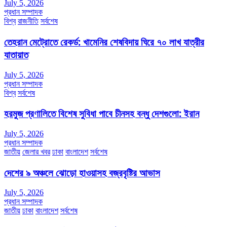
July 5, 2026
প্রধান সম্পাদক
বিশ্ব
রাজনীতি
সর্বশেষ
তেহরান মেট্রোতে রেকর্ড: খামেনির শেষবিদায় ঘিরে ৭০ লাখ যাত্রীর
যাতায়াত
July 5, 2026
প্রধান সম্পাদক
বিশ্ব
সর্বশেষ
হরমুজ প্রণালিতে বিশেষ সুবিধা পাবে চীনসহ বন্ধু দেশগুলো: ইরান
July 5, 2026
প্রধান সম্পাদক
জাতীয়
জেলার খবর
ঢাকা
বাংলাদেশ
সর্বশেষ
দেশের ৯ অঞ্চলে ঝোড়ো হাওয়াসহ বজ্রবৃষ্টির আভাস
July 5, 2026
প্রধান সম্পাদক
জাতীয়
ঢাকা
বাংলাদেশ
সর্বশেষ