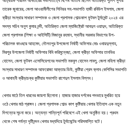
আহ্বায়ক শারমিন আখতারের সভাপতিত্বে বিশেষ অতিথি ছিলেন অতিরিক্ত পুলিশ সুপার
তারেক জুবায়ের, জেলা আওয়ামীলীগের সিনিয়র সহ-সভাপতি হাজী রবিউল ইসলাম, জেলা
ক্রীড়া সংস্থার সাধারণ সম্পাদক ও জেলা প্রশাসক গোল্ডকাপ ফুটবল টুর্নামেন্ট ২০২৪ এর
সদস্য সচিব অনুপ কুমার নন্দী, অতিরিক্ত জেলা ম্যাজিষ্ট্রেট আবদুল ওয়াদুদ, অতিরিক্ত
জেলা প্রশাসক (শিক্ষা ও আইসিটি) মিজানুর রহমান, স্থানীয় সরকার বিভাগের উপ-
পরিচালক কাওছার আহমেদ, দৌলতপুর উপজেলা নির্বাহী অফিসার মোঃ ওবায়দুল্লাহ,
মিরপুর উপজেলা নির্বাহী অফিসার বিবি করিমুন্নেছা, জেলা ক্রীড়া অফিসার তানভির
হোসেন, জেলা ফুটবল এসোসিয়েশনের সভাপতি মকবুল হোসেন লাবলু, জেলা মহিলা ক্রীড়া
সংস্থার সাধারণ সম্পাদক আফরোজা আক্তার ডিউ, কুষ্টিয়া প্রেস ক্লাব কেপিসির সভাপতি
ও আবাহনী ক্রীড়াচক্র কুষ্টিয়ার সভাপতি রাশেদুল ইসলাম বিপ্লব।
খেলার মাঠে তিল ধারনের জায়গা ছিলোনা। হাজার হাজার দর্শকের পদভারে মুখরিত হয়ে
ওঠে খেলার মাঠ প্রাঙ্গন। জেলা প্রশাসক গোল্ড কাপ কুষ্টিয়ায় খেলার ইতিহাস এক নতুন
দিগন্তের সূচনা করে। অত্যন্ত শান্তিপূর্ন পরিবেশে এই খেলা অনুষ্ঠিত হয়। প্রথম
থেকে শেষ পর্যন্ত দৃষ্টিনন্দন খেলার মধ্যদিয়ে টুর্নামেন্টের পরিসমাপ্তি ঘটে।