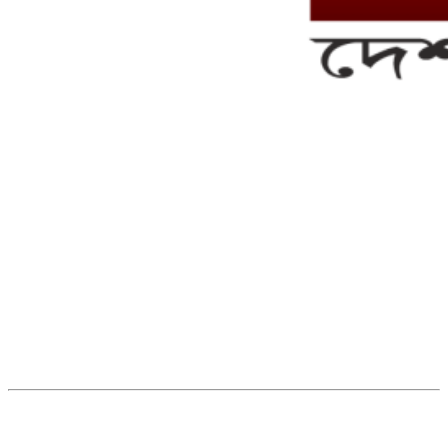
সম্পাদক ও ব্যবস্থাপনা পরিচালকঃ এস.এম.এ মনসুর মাসুদ
সম্পাদক ও প্রকাশকঃ কামরুননাহার
ব্যবস্থাপনা সম্পাদকঃ মোঃ আবু নাছের ইকবাল চৌধুরী
ডেপুটি এডিটরঃ মোঃ মোস্তাফিজুর রহমান খান
জয়েন্ট এডিটরঃ মোঃ রবিউল ইসলাম
সহকারী সম্পাদকঃ শাহ রাশিদুল ইসলাম রাসেল
৩৮ মা ভবন (তৃতীয় তলা) বীর মুক্তিযোদ্ধা কুতুবউদ্দিন রোড, সেক্টর #৮ আব্দুল্লাহপুর
উত্তরা পূর্ব, ঢাকা-১২৩০।