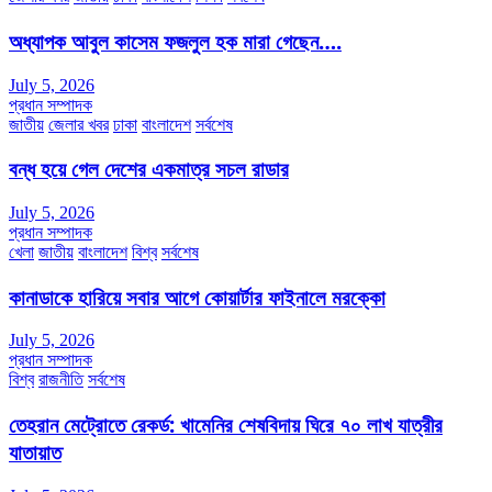
অধ্যাপক আবুল কাসেম ফজলুল হক মারা গেছেন….
July 5, 2026
প্রধান সম্পাদক
জাতীয়
জেলার খবর
ঢাকা
বাংলাদেশ
সর্বশেষ
বন্ধ হয়ে গেল দেশের একমাত্র সচল রাডার
July 5, 2026
প্রধান সম্পাদক
খেলা
জাতীয়
বাংলাদেশ
বিশ্ব
সর্বশেষ
কানাডাকে হারিয়ে সবার আগে কোয়ার্টার ফাইনালে মরক্কো
July 5, 2026
প্রধান সম্পাদক
বিশ্ব
রাজনীতি
সর্বশেষ
তেহরান মেট্রোতে রেকর্ড: খামেনির শেষবিদায় ঘিরে ৭০ লাখ যাত্রীর
যাতায়াত