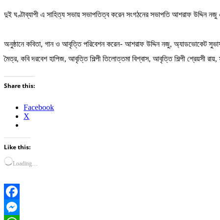
দুই ঘণ্টাব্যাপী এ সাহিত্য সভায় সভাপতিত্ব করেন সংগঠনের সভাপতি আশরাফ উদ্দিন নজু এ
অনুষ্ঠানে কবিতা, গান ও আবৃত্তি পরিবেশন করেন- আশরাফ উদ্দিন নজু, অ্যাডভোকেট সুভাষচন্দ
মৈত্র, কবি দরবেশ হাপিজ, আবৃত্তি শিল্পী তিলোত্তমা বিশ্বাস, আবৃত্তি শিল্পী শ্রেয়সী রায়, 
Share this:
Facebook
X
Like this:
Loading…
Facebook