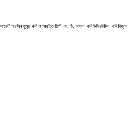
 সোহেলী পারভীন ঝুমুর, কবি ও আবৃত্তি শিল্পী এম. ডি. আসাদ, কবি উজিরউদ্দিন, কবি বিপ্লব