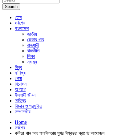
Search
হোম
সর্বশেষ
বাংলাদেশ
জাতীয়
জেলার খবর
রাজধানী
রাজনীতি
শিক্ষা
স্বাস্থ্য
বিশ্ব
বাণিজ্য
খেলা
বিনোদন
অপরাধ
ইসলামী জীবন
সাহিত্য
বিজ্ঞান ও প্রযুক্তি
সম্পাদকীয়
Home
সর্বশেষ
কবিতা-গান আর মানবিকতায় মুখর বিশ্বভরা প্রাণের আয়োজন