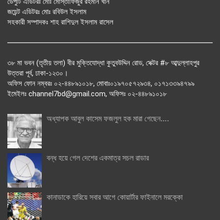
ডেপুটি এডিটরঃ মোঃ মোস্তাফিজুর রহমান খান
জয়েন্ট এডিটরঃ মোঃ রবিউল ইসলাম
সহকারী সম্পাদকঃ শাহ রাশিদুল ইসলাম রাসেল
৩৮ মা ভবন (তৃতীয় তলা) বীর মুক্তিযোদ্ধা কুতুবউদ্দিন রোড, সেক্টর #৮ আব্দুল্লাহপুর
উত্তরা পূর্ব, ঢাকা-১২৩০।
অফিস ফোন নম্বরঃ ০২-৪৪৮৯১০১৮, মোবাঃ০১৯৭০৫৭২৯৩৪, ০১৭১৩৩৯৪৭৯৯
ইমেইলঃ channel7bd@gmail.com, অফিসঃ ০২-৪৪৮৯১০১৮
অধ্যাপক আবুল কাসেম ফজলুল হক মারা গেছেন….
বন্ধ হয়ে গেল দেশের একমাত্র সচল রাডার
কানাডাকে হারিয়ে সবার আগে কোয়ার্টার ফাইনালে মরক্কো