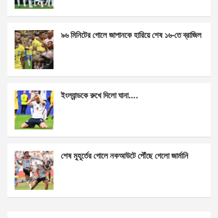
o
er
p
k
p
৯৬ মিনিটের গোলে জাপানকে হারিয়ে শেষ ১৬-তে ব্রাজিল
ইংল্যান্ডকে রুখে দিলো ঘানা….
শেষ মুহূর্তের গোলে নকআউটে পৌঁছে গেলো জার্মানি