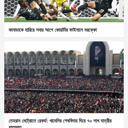
কানাডাকে হারিয়ে সবার আগে কোয়ার্টার ফাইনালে মরক্কো
তেহরান মেট্রোতে রেকর্ড: খামেনির শেষবিদায় ঘিরে ৭০ লাখ যাত্রীর
যাতায়াত