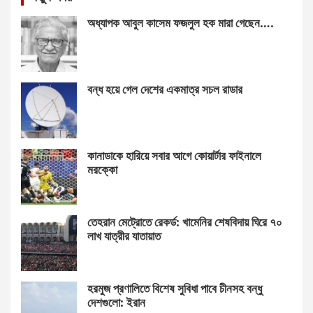
অধ্যাপক আবুল কাসেম ফজলুল হক মারা গেছেন….
বন্ধ হয়ে গেল দেশের একমাত্র সচল রাডার
কানাডাকে হারিয়ে সবার আগে কোয়ার্টার ফাইনালে
মরক্কো
তেহরান মেট্রোতে রেকর্ড: খামেনির শেষবিদায় ঘিরে ৭০
লাখ যাত্রীর যাতায়াত
হরমুজ প্রণালিতে বিশেষ সুবিধা পাবে চীনসহ বন্ধু
দেশগুলো: ইরান