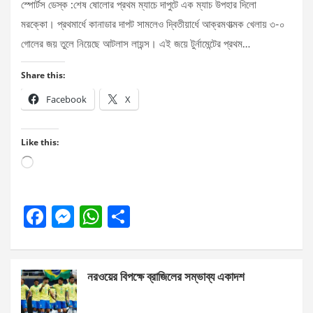
স্পোর্টস ডেস্ক :শেষ ষোলোর প্রথম ম্যাচে দাপুটে এক ম্যাচ উপহার দিলো
মরক্কো। প্রথমার্ধে কানাডার দাপট সামলেও দ্বিতীয়ার্ধে আক্রমণাত্মক খেলায় ৩-০
গোলের জয় তুলে নিয়েছে আটলাস লায়ন্স। এই জয়ে টুর্নামেন্টের প্রথম…
Share this:
Facebook
X
Like this:
Loading…
F
M
W
S
a
es
h
h
ce
se
at
ar
নরওয়ের বিপক্ষে ব্রাজিলের সম্ভাব্য একাদশ
b
n
s
e
o
g
A