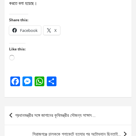
করতে বলা হয়েছে।
Share this:
Facebook
X
Like this:
Loading…
F
M
W
S
a
es
h
h
ce
se
at
ar
b
n
s
e
Post
প্রধানমন্ত্রীর সঙ্গে জাপানের কৃষিমন্ত্রীর সৌজন্য সাক্ষাৎ …
o
g
A
navigation
o
er
p
সিরাজগঞ্জে চালককে গলাকেটে হত্যার পর অটোভ্যান ছিনতাই…