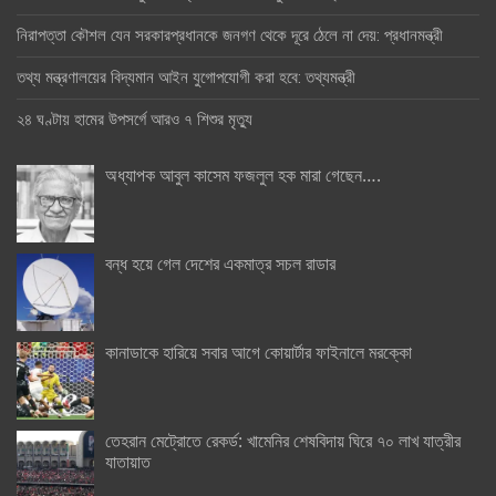
নিরাপত্তা কৌশল যেন সরকারপ্রধানকে জনগণ থেকে দূরে ঠেলে না দেয়: প্রধানমন্ত্রী
তথ্য মন্ত্রণালয়ের বিদ্যমান আইন যুগোপযোগী করা হবে: তথ্যমন্ত্রী
২৪ ঘণ্টায় হামের উপসর্গে আরও ৭ শিশুর মৃত্যু
অধ্যাপক আবুল কাসেম ফজলুল হক মারা গেছেন….
বন্ধ হয়ে গেল দেশের একমাত্র সচল রাডার
কানাডাকে হারিয়ে সবার আগে কোয়ার্টার ফাইনালে মরক্কো
তেহরান মেট্রোতে রেকর্ড: খামেনির শেষবিদায় ঘিরে ৭০ লাখ যাত্রীর
যাতায়াত