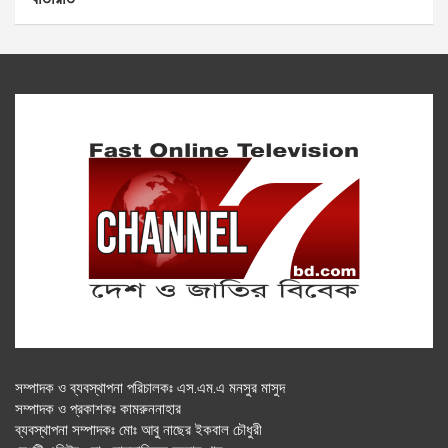
সম্পাদক ও ব্যবস্থাপনা পরিচালকঃ এস.এম.এ মনসুর মাসুদ
সম্পাদক ও প্রকাশকঃ কামরুননাহার
ব্যবস্থাপনা সম্পাদকঃ মোঃ আবু নাছের ইকবাল চৌধুরী