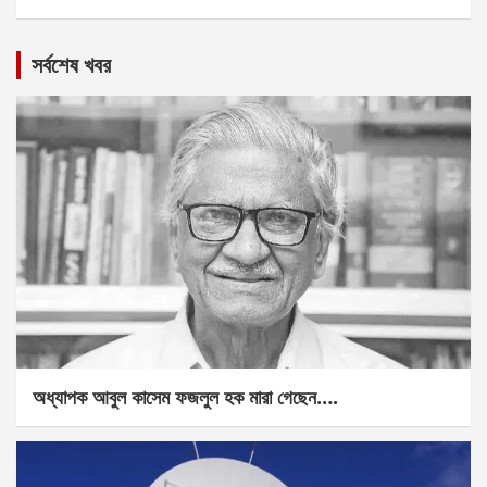
সর্বশেষ খবর
অধ্যাপক আবুল কাসেম ফজলুল হক মারা গেছেন….