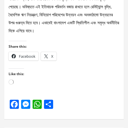
পেয়েছে। ভবিষ্যতে এই ইতিবাচক পরিবর্তন বজায় রাখতে হলে রেমিট্যান্স বৃদ্ধি,
বৈদেশিক ঋণ নিয়ন্ত্রণ, বিনিয়োগ পরিবেশের উন্নয়ন এবং অবকাঠামো উন্নয়নের
উপর গুরুত্ব দিতে হবে। এভাবেই বাংলাদেশ একটি স্থিতিশীল এবং সমৃদ্ধ অর্থনীতির
দিকে এগিয়ে যাবে।
Share this:
Facebook
X
Like this:
Loading…
F
M
W
S
a
es
h
h
ce
se
at
ar