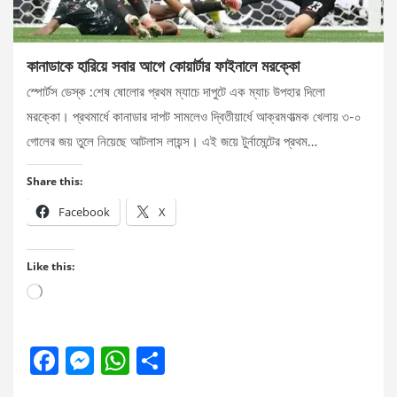
কানাডাকে হারিয়ে সবার আগে কোয়ার্টার ফাইনালে মরক্কো
স্পোর্টস ডেস্ক :শেষ ষোলোর প্রথম ম্যাচে দাপুটে এক ম্যাচ উপহার দিলো
মরক্কো। প্রথমার্ধে কানাডার দাপট সামলেও দ্বিতীয়ার্ধে আক্রমণাত্মক খেলায় ৩-০
গোলের জয় তুলে নিয়েছে আটলাস লায়ন্স। এই জয়ে টুর্নামেন্টের প্রথম…
Share this:
Facebook
X
Like this:
Loading…
F
M
W
S
a
es
h
h