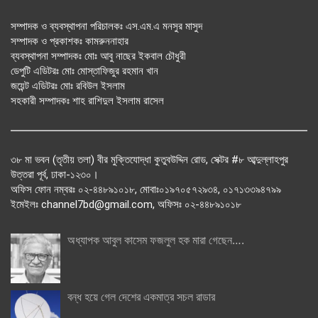
সম্পাদক ও ব্যবস্থাপনা পরিচালকঃ এস.এম.এ মনসুর মাসুদ
সম্পাদক ও প্রকাশকঃ কামরুননাহার
ব্যবস্থাপনা সম্পাদকঃ মোঃ আবু নাছের ইকবাল চৌধুরী
ডেপুটি এডিটরঃ মোঃ মোস্তাফিজুর রহমান খান
জয়েন্ট এডিটরঃ মোঃ রবিউল ইসলাম
সহকারী সম্পাদকঃ শাহ রাশিদুল ইসলাম রাসেল
৩৮ মা ভবন (তৃতীয় তলা) বীর মুক্তিযোদ্ধা কুতুবউদ্দিন রোড, সেক্টর #৮ আব্দুল্লাহপুর
উত্তরা পূর্ব, ঢাকা-১২৩০।
অফিস ফোন নম্বরঃ ০২-৪৪৮৯১০১৮, মোবাঃ০১৯৭০৫৭২৯৩৪, ০১৭১৩৩৯৪৭৯৯
ইমেইলঃ channel7bd@gmail.com, অফিসঃ ০২-৪৪৮৯১০১৮
অধ্যাপক আবুল কাসেম ফজলুল হক মারা গেছেন….
বন্ধ হয়ে গেল দেশের একমাত্র সচল রাডার