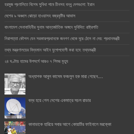
হরমুজ প্রণালিতে বিশেষ সুবিধা পাবে চীনসহ বন্ধু দেশগুলো: ইরান
দেশের ৯ অঞ্চলে ঝোড়ো হাওয়াসহ বজ্রবৃষ্টির আভাস
বাংলাদেশ সেনাবাহিনীর সুনাম আন্তর্জাতিক অঙ্গনে সুবিদিত: রাষ্ট্রপতি
নিরাপত্তা কৌশল যেন সরকারপ্রধানকে জনগণ থেকে দূরে ঠেলে না দেয়: প্রধানমন্ত্রী
তথ্য মন্ত্রণালয়ের বিদ্যমান আইন যুগোপযোগী করা হবে: তথ্যমন্ত্রী
২৪ ঘণ্টায় হামের উপসর্গে আরও ৭ শিশুর মৃত্যু
অধ্যাপক আবুল কাসেম ফজলুল হক মারা গেছেন….
বন্ধ হয়ে গেল দেশের একমাত্র সচল রাডার
কানাডাকে হারিয়ে সবার আগে কোয়ার্টার ফাইনালে মরক্কো