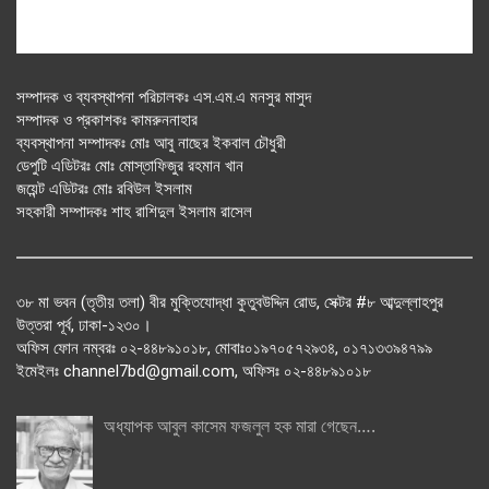
সম্পাদক ও ব্যবস্থাপনা পরিচালকঃ এস.এম.এ মনসুর মাসুদ
সম্পাদক ও প্রকাশকঃ কামরুননাহার
ব্যবস্থাপনা সম্পাদকঃ মোঃ আবু নাছের ইকবাল চৌধুরী
ডেপুটি এডিটরঃ মোঃ মোস্তাফিজুর রহমান খান
জয়েন্ট এডিটরঃ মোঃ রবিউল ইসলাম
সহকারী সম্পাদকঃ শাহ রাশিদুল ইসলাম রাসেল
৩৮ মা ভবন (তৃতীয় তলা) বীর মুক্তিযোদ্ধা কুতুবউদ্দিন রোড, সেক্টর #৮ আব্দুল্লাহপুর
উত্তরা পূর্ব, ঢাকা-১২৩০।
অফিস ফোন নম্বরঃ ০২-৪৪৮৯১০১৮, মোবাঃ০১৯৭০৫৭২৯৩৪, ০১৭১৩৩৯৪৭৯৯
ইমেইলঃ channel7bd@gmail.com, অফিসঃ ০২-৪৪৮৯১০১৮
অধ্যাপক আবুল কাসেম ফজলুল হক মারা গেছেন….