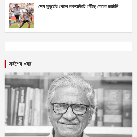
শেষ মুহূর্তের গোলে নকআউটে পৌঁছে গেলো জার্মানি
সর্বশেষ খবর