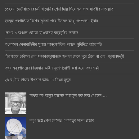
তেহরান মেট্রোতে রেকর্ড: খামেনির শেষবিদায় ঘিরে ৭০ লাখ যাত্রীর যাতায়াত
হরমুজ প্রণালিতে বিশেষ সুবিধা পাবে চীনসহ বন্ধু দেশগুলো: ইরান
দেশের ৯ অঞ্চলে ঝোড়ো হাওয়াসহ বজ্রবৃষ্টির আভাস
বাংলাদেশ সেনাবাহিনীর সুনাম আন্তর্জাতিক অঙ্গনে সুবিদিত: রাষ্ট্রপতি
নিরাপত্তা কৌশল যেন সরকারপ্রধানকে জনগণ থেকে দূরে ঠেলে না দেয়: প্রধানমন্ত্রী
তথ্য মন্ত্রণালয়ের বিদ্যমান আইন যুগোপযোগী করা হবে: তথ্যমন্ত্রী
২৪ ঘণ্টায় হামের উপসর্গে আরও ৭ শিশুর মৃত্যু
অধ্যাপক আবুল কাসেম ফজলুল হক মারা গেছেন….
বন্ধ হয়ে গেল দেশের একমাত্র সচল রাডার