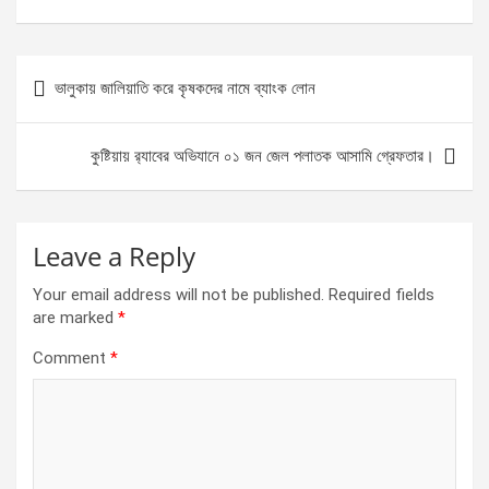
a
es
h
h
ce
se
at
ar
b
n
s
e
Post
ভালুকায় জালিয়াতি করে কৃষকদের নামে ব্যাংক লোন
o
g
A
navigation
o
er
p
কুষ্টিয়ায় র‌্যাবের অভিযানে ০১ জন জেল পলাতক আসামি গ্রেফতার।
k
p
Leave a Reply
Your email address will not be published.
Required fields
are marked
*
Comment
*