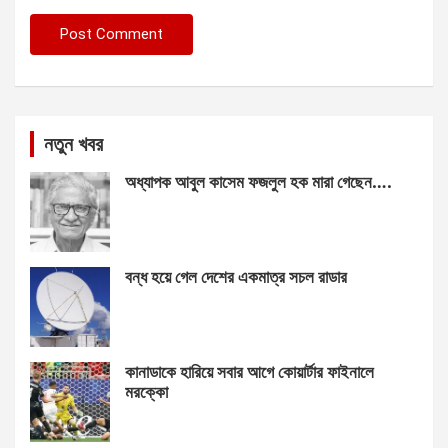
নতুন খবর
অধ্যাপক আবুল কাসেম ফজলুল হক মারা গেছেন….
বন্ধ হয়ে গেল দেশের একমাত্র সচল রাডার
কানাডাকে হারিয়ে সবার আগে কোয়ার্টার ফাইনালে
মরক্কো