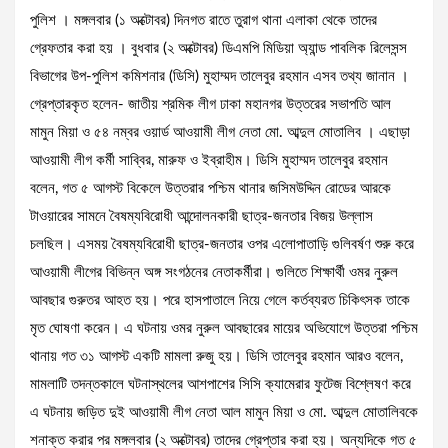
পুলিশ । মঙ্গলবার (১ অক্টোবর) দিনগত রাতে তুরাগ থানা এলাকা থেকে তাদের
গ্রেফতার করা হয় । বুধবার (২ অক্টোবর) ডিএমপি মিডিয়া অ্যান্ড পাবলিক রিলেসন্স
বিভাগের উপ-পুলিশ কমিশনার (ডিসি) মুহাম্মদ তালেবুর রহমান এসব তথ্য জানান ।
গ্রেপ্তারকৃত হলেন- জাতীয় শ্রমিক লীগ ঢাকা মহানগর উত্তরের সভাপতি আল
মামুন মিয়া ও ৫৪ নম্বর ওয়ার্ড আওয়ামী লীগ নেতা মো. আব্দুল মোতালিব । এছাড়া
আওয়ামী লীগ কর্মী সাব্বির, মারুফ ও ইব্রাহীম। ডিসি মুহাম্মদ তালেবুর রহমান
বলেন, গত ৫ আগস্ট বিকেলে উত্তরার পশ্চিম থানার জসিমউদ্দিন রোডের আরকে
টাওয়ারের সামনে বৈষম্যবিরোধী আন্দোলনকারী ছাত্র-জনতার বিজয় উল্লাস
চলছিল। এসময় বৈষম্যবিরোধী ছাত্র-জনতার ওপর এলোপাতাড়ি গুলিবর্ষণ শুরু করে
আওয়ামী লীগের বিভিন্ন অঙ্গ সংগঠনের নেতাকর্মীরা। গুলিতে শিক্ষার্থী ওমর নুরুল
আবছার গুরুতর আহত হয়। পরে হাসপাতালে নিয়ে গেলে কর্তব্যরত চিকিৎসক তাকে
মৃত ঘোষণা করেন। এ ঘটনায় ওমর নুরুল আবছারের মায়ের অভিযোগে উত্তরা পশ্চিম
থানায় গত ৩১ আগস্ট একটি মামলা রুজু হয়। ডিসি তালেবুর রহমান আরও বলেন,
মামলাটি তদন্তকালে ঘটনাস্থলের আশপাশের সিসি ক্যামেরার ফুটেজ বিশ্লেষণ করে
এ ঘটনায় জড়িত দুই আওয়ামী লীগ নেতা আল মামুন মিয়া ও মো. আব্দুল মোতালিবকে
শনাক্ত করার পর মঙ্গলবার (২ অক্টোবর) তাদের গ্রেপ্তার করা হয়। অন্যদিকে গত ৫