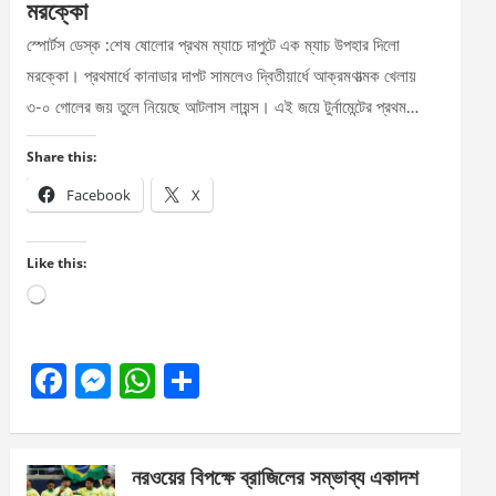
মরক্কো
স্পোর্টস ডেস্ক :শেষ ষোলোর প্রথম ম্যাচে দাপুটে এক ম্যাচ উপহার দিলো
মরক্কো। প্রথমার্ধে কানাডার দাপট সামলেও দ্বিতীয়ার্ধে আক্রমণাত্মক খেলায়
৩-০ গোলের জয় তুলে নিয়েছে আটলাস লায়ন্স। এই জয়ে টুর্নামেন্টের প্রথম…
Share this:
Facebook
X
Like this:
Loading…
F
M
W
S
a
es
h
h
ce
se
at
ar
নরওয়ের বিপক্ষে ব্রাজিলের সম্ভাব্য একাদশ
b
n
s
e