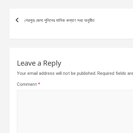
ce
se
at
ar
b
n
s
e
Post
o
g
A
শেরপুরে জেলা পুলিশের মাসিক কল্যাণ সভা অনুষ্ঠিত
navigation
o
er
p
k
p
Leave a Reply
Your email address will not be published.
Required fields a
Comment
*