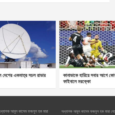
েল দেশের একমাত্র সচল রাডার
কানাডাকে হারিয়ে সবার আগে কোয়া
ফাইনালে মরক্কো
ধ্যাপক আবুল কাসেম ফজলুল হক মারা
অধ্যাপক আবুল কাসেম ফজলুল হক মারা গে