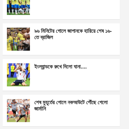
o
g
A
o
er
p
k
p
৯৬ মিনিটের গোলে জাপানকে হারিয়ে শেষ ১৬-
তে ব্রাজিল
ইংল্যান্ডকে রুখে দিলো ঘানা….
শেষ মুহূর্তের গোলে নকআউটে পৌঁছে গেলো
জার্মানি