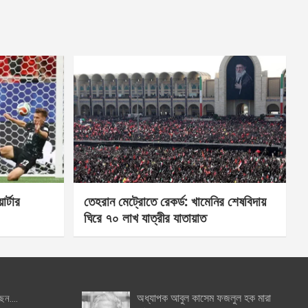
র্টার
তেহরান মেট্রোতে রেকর্ড: খামেনির শেষবিদায়
ঘিরে ৭০ লাখ যাত্রীর যাতায়াত
অধ্যাপক আবুল কাসেম ফজলুল হক মারা
ছেন….