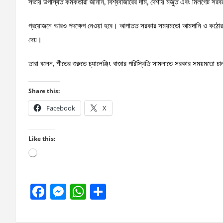
সভায় উপস্থিত কর্মকর্তারা জানান, বিশ্ববাজারের দাম, দেশীয় মজুত এবং মিলগেট সরব
প্রয়োজনে আরও পদক্ষেপ নেওয়া হবে। আপাতত সরকার সময়মতো আমদানি ও কঠোর বাজ
দেয়।
তারা বলেন, শীতের শুরুতে চ্যালেঞ্জিং বাজার পরিস্থিতি সামলাতে সরকার সময়মতো 
Share this:
Facebook
X
Like this:
Loading…
F
M
W
S
a
es
h
h