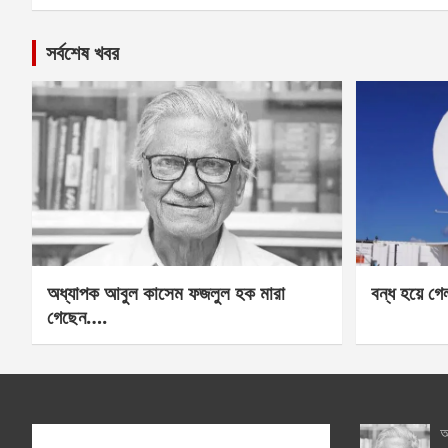
সর্বশেষ খবর
অধ্যাপক আবুল কাসেম ফজলুল হক মারা
বন্ধ হয়ে গ
গেছেন….
অ