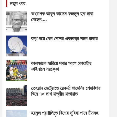
নতুন খবর
অধ্যাপক আবুল কাসেম ফজলুল হক মারা
গেছেন….
বন্ধ হয়ে গেল দেশের একমাত্র সচল রাডার
কানাডাকে হারিয়ে সবার আগে কোয়ার্টার
ফাইনালে মরক্কো
তেহরান মেট্রোতে রেকর্ড: খামেনির শেষবিদায়
ঘিরে ৭০ লাখ যাত্রীর যাতায়াত
হরমুজ প্রণালিতে বিশেষ সুবিধা পাবে চীনসহ