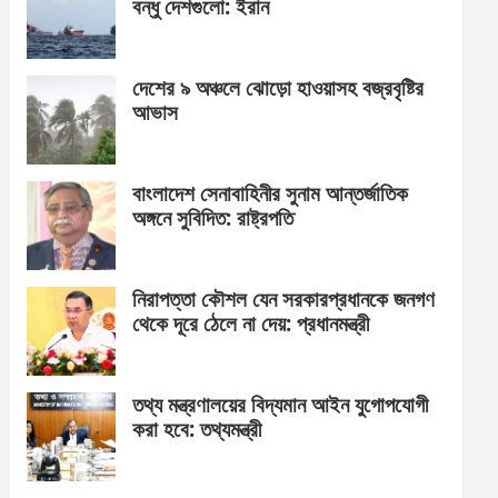
বন্ধু দেশগুলো: ইরান
দেশের ৯ অঞ্চলে ঝোড়ো হাওয়াসহ বজ্রবৃষ্টির
আভাস
বাংলাদেশ সেনাবাহিনীর সুনাম আন্তর্জাতিক
অঙ্গনে সুবিদিত: রাষ্ট্রপতি
নিরাপত্তা কৌশল যেন সরকারপ্রধানকে জনগণ
থেকে দূরে ঠেলে না দেয়: প্রধানমন্ত্রী
তথ্য মন্ত্রণালয়ের বিদ্যমান আইন যুগোপযোগী
করা হবে: তথ্যমন্ত্রী