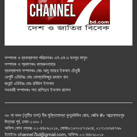
সম্পাদক ও ব্যবস্থাপনা পরিচালকঃ এস.এম.এ মনসুর মাসুদ
সম্পাদক ও প্রকাশকঃ কামরুননাহার
ব্যবস্থাপনা সম্পাদকঃ মোঃ আবু নাছের ইকবাল চৌধুরী
ডেপুটি এডিটরঃ মোঃ মোস্তাফিজুর রহমান খান
জয়েন্ট এডিটরঃ মোঃ রবিউল ইসলাম
সহকারী সম্পাদকঃ শাহ রাশিদুল ইসলাম রাসেল
৩৮ মা ভবন (তৃতীয় তলা) বীর মুক্তিযোদ্ধা কুতুবউদ্দিন রোড, সেক্টর #৮ আব্দুল্লাহপুর
উত্তরা পূর্ব, ঢাকা-১২৩০।
অফিস ফোন নম্বরঃ ০২-৪৪৮৯১০১৮, মোবাঃ০১৯৭০৫৭২৯৩৪, ০১৭১৩৩৯৪৭৯৯
ইমেইলঃ channel7bd@gmail.com, অফিসঃ ০২-৪৪৮৯১০১৮