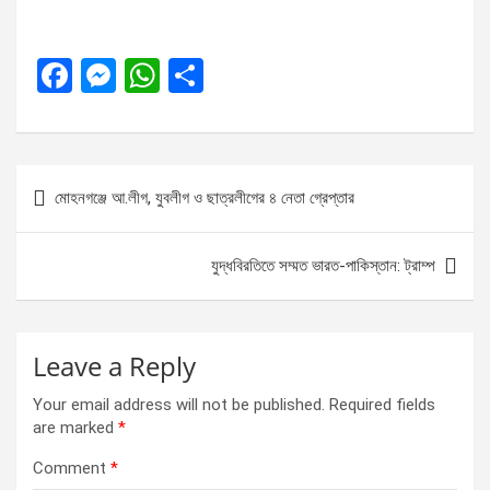
F
M
W
S
a
es
h
h
ce
se
at
ar
b
n
s
e
Post
মোহনগঞ্জে আ.লীগ, যুবলীগ ও ছাত্রলীগের ৪ নেতা গ্রেপ্তার
o
g
A
navigation
o
er
p
যুদ্ধবিরতিতে সম্মত ভারত-পাকিস্তান: ট্রাম্প
k
p
Leave a Reply
Your email address will not be published.
Required fields
are marked
*
Comment
*