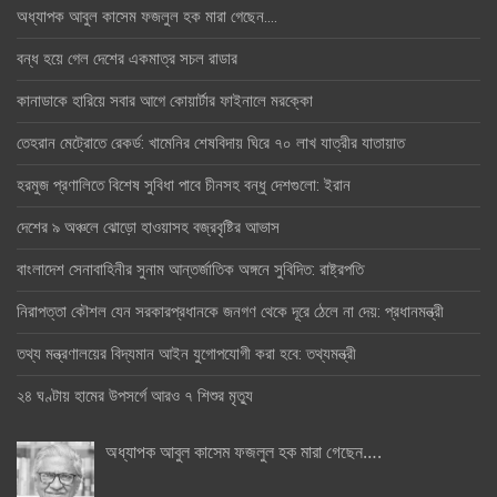
অধ্যাপক আবুল কাসেম ফজলুল হক মারা গেছেন….
বন্ধ হয়ে গেল দেশের একমাত্র সচল রাডার
কানাডাকে হারিয়ে সবার আগে কোয়ার্টার ফাইনালে মরক্কো
তেহরান মেট্রোতে রেকর্ড: খামেনির শেষবিদায় ঘিরে ৭০ লাখ যাত্রীর যাতায়াত
হরমুজ প্রণালিতে বিশেষ সুবিধা পাবে চীনসহ বন্ধু দেশগুলো: ইরান
দেশের ৯ অঞ্চলে ঝোড়ো হাওয়াসহ বজ্রবৃষ্টির আভাস
বাংলাদেশ সেনাবাহিনীর সুনাম আন্তর্জাতিক অঙ্গনে সুবিদিত: রাষ্ট্রপতি
নিরাপত্তা কৌশল যেন সরকারপ্রধানকে জনগণ থেকে দূরে ঠেলে না দেয়: প্রধানমন্ত্রী
তথ্য মন্ত্রণালয়ের বিদ্যমান আইন যুগোপযোগী করা হবে: তথ্যমন্ত্রী
২৪ ঘণ্টায় হামের উপসর্গে আরও ৭ শিশুর মৃত্যু
অধ্যাপক আবুল কাসেম ফজলুল হক মারা গেছেন….