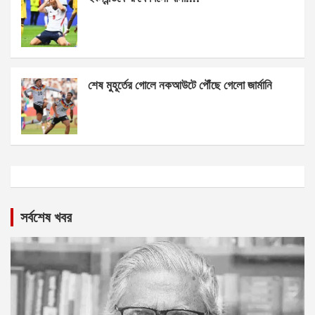
শেষ মুহূর্তের গোলে নকআউটে পৌঁছে গেলো জার্মানি
সর্বশেষ খবর