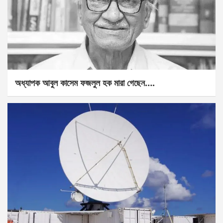
অধ্যাপক আবুল কাসেম ফজলুল হক মারা গেছেন….