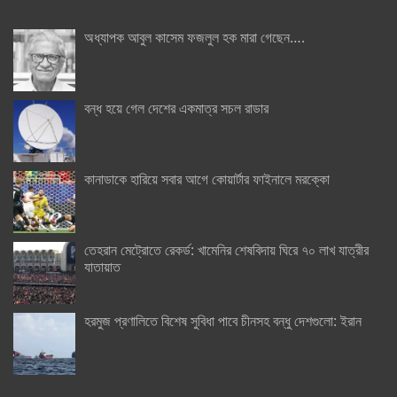
অধ্যাপক আবুল কাসেম ফজলুল হক মারা গেছেন….
বন্ধ হয়ে গেল দেশের একমাত্র সচল রাডার
কানাডাকে হারিয়ে সবার আগে কোয়ার্টার ফাইনালে মরক্কো
তেহরান মেট্রোতে রেকর্ড: খামেনির শেষবিদায় ঘিরে ৭০ লাখ যাত্রীর
যাতায়াত
হরমুজ প্রণালিতে বিশেষ সুবিধা পাবে চীনসহ বন্ধু দেশগুলো: ইরান