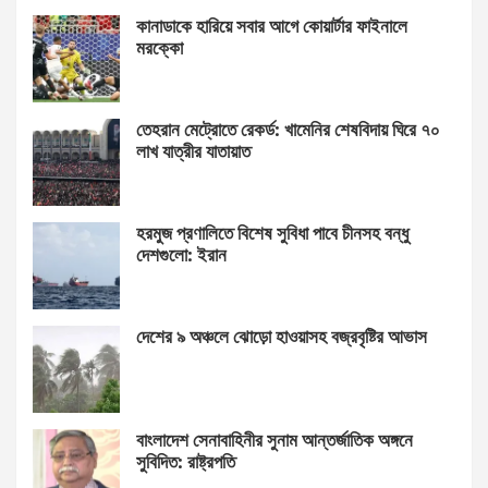
কানাডাকে হারিয়ে সবার আগে কোয়ার্টার ফাইনালে
মরক্কো
তেহরান মেট্রোতে রেকর্ড: খামেনির শেষবিদায় ঘিরে ৭০
লাখ যাত্রীর যাতায়াত
হরমুজ প্রণালিতে বিশেষ সুবিধা পাবে চীনসহ বন্ধু
দেশগুলো: ইরান
দেশের ৯ অঞ্চলে ঝোড়ো হাওয়াসহ বজ্রবৃষ্টির আভাস
বাংলাদেশ সেনাবাহিনীর সুনাম আন্তর্জাতিক অঙ্গনে
সুবিদিত: রাষ্ট্রপতি