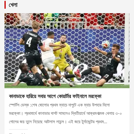
খেলা
কানাডাকে হারিয়ে সবার আগে কোয়ার্টার ফাইনালে মরক্কো
স্পোর্টস ডেস্ক :শেষ ষোলোর প্রথম ম্যাচে দাপুটে এক ম্যাচ উপহার দিলো
মরক্কো। প্রথমার্ধে কানাডার দাপট সামলেও দ্বিতীয়ার্ধে আক্রমণাত্মক খেলায় ৩-০
গোলের জয় তুলে নিয়েছে আটলাস লায়ন্স। এই জয়ে টুর্নামেন্টের প্রথম…