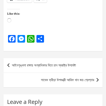
Like this:
Loading…
F
M
W
S
a
es
h
h
ce
se
at
ar
b
n
s
e
Post
আইনশৃঙ্খলা রক্ষায় অগ্রাধিকার দিতে চান স্বরাষ্ট্র উপদেষ্টা
o
g
A
navigation
o
er
p
সাবেক ক্রীড়া উপমন্ত্রী আরিফ খান জয় গ্রেপ্তার
k
p
Leave a Reply