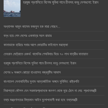
হরমুজ প্রণালিতে বিশেষ সুবিধা পাবে চীনসহ বন্ধু দেশগুলো: ইরান
অধ্যাপক আবুল কাসেম ফজলুল হক মারা গেছেন….
বন্ধ হয়ে গেল দেশের একমাত্র সচল রাডার
কানাডাকে হারিয়ে সবার আগে কোয়ার্টার ফাইনালে মরক্কো
তেহরান মেট্রোতে রেকর্ড: খামেনির শেষবিদায় ঘিরে ৭০ লাখ যাত্রীর যাতায়াত
হরমুজ প্রণালিতে বিশেষ সুবিধা পাবে চীনসহ বন্ধু দেশগুলো: ইরান
দেশের ৯ অঞ্চলে ঝোড়ো হাওয়াসহ বজ্রবৃষ্টির আভাস
বাংলাদেশ সেনাবাহিনীর সুনাম আন্তর্জাতিক অঙ্গনে সুবিদিত: রাষ্ট্রপতি
নিরাপত্তা কৌশল যেন সরকারপ্রধানকে জনগণ থেকে দূরে ঠেলে না দেয়: প্রধানমন্ত্রী
তথ্য মন্ত্রণালয়ের বিদ্যমান আইন যুগোপযোগী করা হবে: তথ্যমন্ত্রী