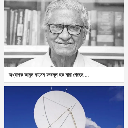
অধ্যাপক আবুল কাসেম ফজলুল হক মারা গেছেন….