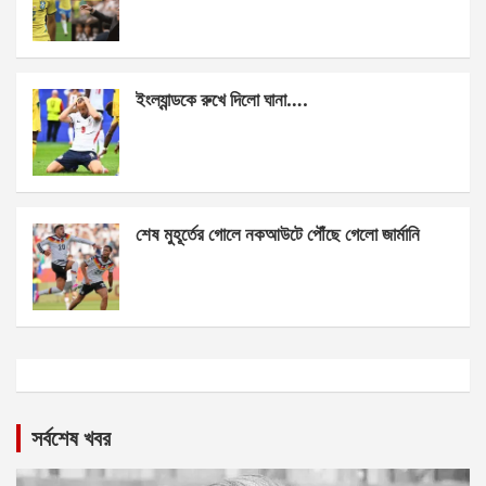
ইংল্যান্ডকে রুখে দিলো ঘানা….
শেষ মুহূর্তের গোলে নকআউটে পৌঁছে গেলো জার্মানি
সর্বশেষ খবর