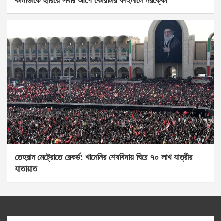
কানাডাকে হারিয়ে সবার আগে কোয়ার্টার ফাইনালে মরক্কো
তেহরান মেট্রোতে রেকর্ড: খামেনির শেষবিদায় ঘিরে ৭০ লাখ যাত্রীর
যাতায়াত