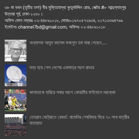
৩৮ মা ভবন (তৃতীয় তলা) বীর মুক্তিযোদ্ধা কুতুবউদ্দিন রোড, সেক্টর #৮ আব্দুল্লাহপুর
উত্তরা পূর্ব, ঢাকা-১২৩০।
অফিস ফোন নম্বরঃ ০২-৪৪৮৯১০১৮, মোবাঃ০১৯৭০৫৭২৯৩৪, ০১৭১৩৩৯৪৭৯৯
ইমেইলঃ channel7bd@gmail.com, অফিসঃ ০২-৪৪৮৯১০১৮
অধ্যাপক আবুল কাসেম ফজলুল হক মারা গেছেন….
বন্ধ হয়ে গেল দেশের একমাত্র সচল রাডার
কানাডাকে হারিয়ে সবার আগে কোয়ার্টার ফাইনালে মরক্কো
তেহরান মেট্রোতে রেকর্ড: খামেনির শেষবিদায় ঘিরে ৭০ লাখ যাত্রীর
যাতায়াত