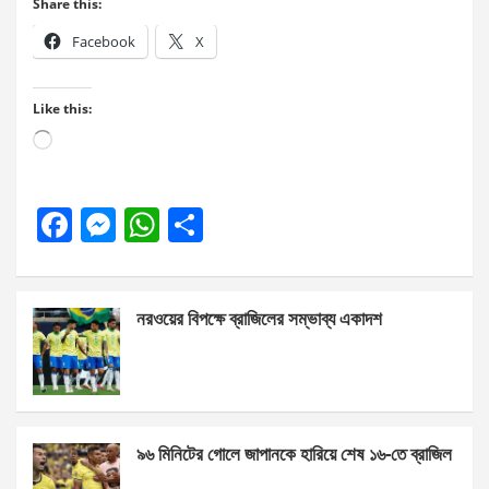
Share this:
Facebook
X
Like this:
Loading…
F
M
W
S
a
es
h
h
ce
se
at
ar
নরওয়ের বিপক্ষে ব্রাজিলের সম্ভাব্য একাদশ
b
n
s
e
o
g
A
o
er
p
k
p
৯৬ মিনিটের গোলে জাপানকে হারিয়ে শেষ ১৬-তে ব্রাজিল