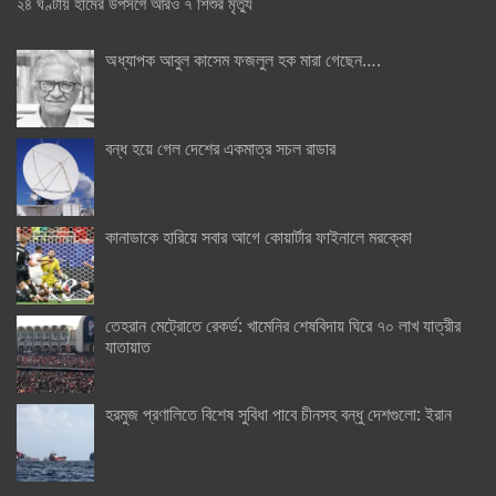
২৪ ঘণ্টায় হামের উপসর্গে আরও ৭ শিশুর মৃত্যু
অধ্যাপক আবুল কাসেম ফজলুল হক মারা গেছেন….
বন্ধ হয়ে গেল দেশের একমাত্র সচল রাডার
কানাডাকে হারিয়ে সবার আগে কোয়ার্টার ফাইনালে মরক্কো
তেহরান মেট্রোতে রেকর্ড: খামেনির শেষবিদায় ঘিরে ৭০ লাখ যাত্রীর
যাতায়াত
হরমুজ প্রণালিতে বিশেষ সুবিধা পাবে চীনসহ বন্ধু দেশগুলো: ইরান