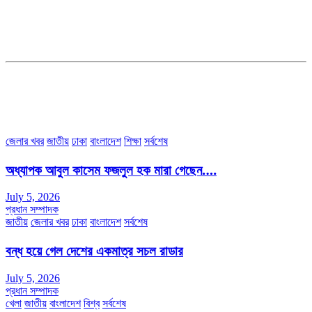
ব্যবস্থাপনা সম্পাদকঃ মোঃ আবু নাছের ইকবাল চৌধুরী
ডেপুটি এডিটরঃ মোঃ মোস্তাফিজুর রহমান খান
জয়েন্ট এডিটরঃ মোঃ রবিউল ইসলাম
সহকারী সম্পাদকঃ শাহ রাশিদুল ইসলাম রাসেল
৩৮ মা ভবন (তৃতীয় তলা) বীর মুক্তিযোদ্ধা কুতুবউদ্দিন রোড, সেক্টর #৮ আব্দুল্লাহপুর
উত্তরা পূর্ব, ঢাকা-১২৩০।
অফিস ফোন নম্বরঃ ০২-৪৪৮৯১০১৮, মোবাঃ০১৯৭০৫৭২৯৩৪, ০১৭১৩৩৯৪৭৯৯
ইমেইলঃ channel7bd@gmail.com, অফিসঃ ০২-৪৪৮৯১০১৮
জেলার খবর
জাতীয়
ঢাকা
বাংলাদেশ
শিক্ষা
সর্বশেষ
অধ্যাপক আবুল কাসেম ফজলুল হক মারা গেছেন….
July 5, 2026
প্রধান সম্পাদক
জাতীয়
জেলার খবর
ঢাকা
বাংলাদেশ
সর্বশেষ
বন্ধ হয়ে গেল দেশের একমাত্র সচল রাডার
July 5, 2026
প্রধান সম্পাদক
খেলা
জাতীয়
বাংলাদেশ
বিশ্ব
সর্বশেষ