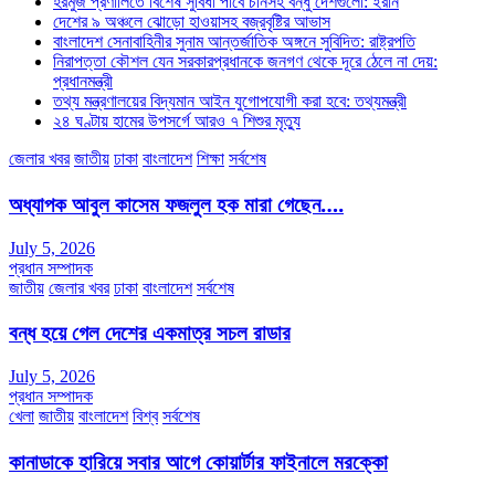
হরমুজ প্রণালিতে বিশেষ সুবিধা পাবে চীনসহ বন্ধু দেশগুলো: ইরান
দেশের ৯ অঞ্চলে ঝোড়ো হাওয়াসহ বজ্রবৃষ্টির আভাস
বাংলাদেশ সেনাবাহিনীর সুনাম আন্তর্জাতিক অঙ্গনে সুবিদিত: রাষ্ট্রপতি
নিরাপত্তা কৌশল যেন সরকারপ্রধানকে জনগণ থেকে দূরে ঠেলে না দেয়:
প্রধানমন্ত্রী
তথ্য মন্ত্রণালয়ের বিদ্যমান আইন যুগোপযোগী করা হবে: তথ্যমন্ত্রী
২৪ ঘণ্টায় হামের উপসর্গে আরও ৭ শিশুর মৃত্যু
জেলার খবর
জাতীয়
ঢাকা
বাংলাদেশ
শিক্ষা
সর্বশেষ
অধ্যাপক আবুল কাসেম ফজলুল হক মারা গেছেন….
July 5, 2026
প্রধান সম্পাদক
জাতীয়
জেলার খবর
ঢাকা
বাংলাদেশ
সর্বশেষ
বন্ধ হয়ে গেল দেশের একমাত্র সচল রাডার
July 5, 2026
প্রধান সম্পাদক
খেলা
জাতীয়
বাংলাদেশ
বিশ্ব
সর্বশেষ
কানাডাকে হারিয়ে সবার আগে কোয়ার্টার ফাইনালে মরক্কো