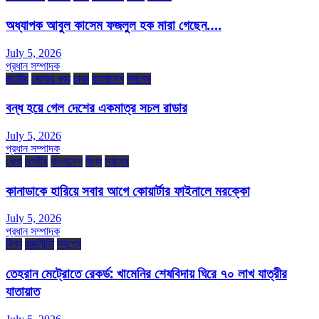
অধ্যাপক আবুল কাসেম ফজলুল হক মারা গেছেন….
July 5, 2026
প্রধান সম্পাদক
জাতীয়
জেলার খবর
ঢাকা
বাংলাদেশ
সর্বশেষ
বন্ধ হয়ে গেল দেশের একমাত্র সচল রাডার
July 5, 2026
প্রধান সম্পাদক
খেলা
জাতীয়
বাংলাদেশ
বিশ্ব
সর্বশেষ
কানাডাকে হারিয়ে সবার আগে কোয়ার্টার ফাইনালে মরক্কো
July 5, 2026
প্রধান সম্পাদক
বিশ্ব
রাজনীতি
সর্বশেষ
তেহরান মেট্রোতে রেকর্ড: খামেনির শেষবিদায় ঘিরে ৭০ লাখ যাত্রীর
যাতায়াত