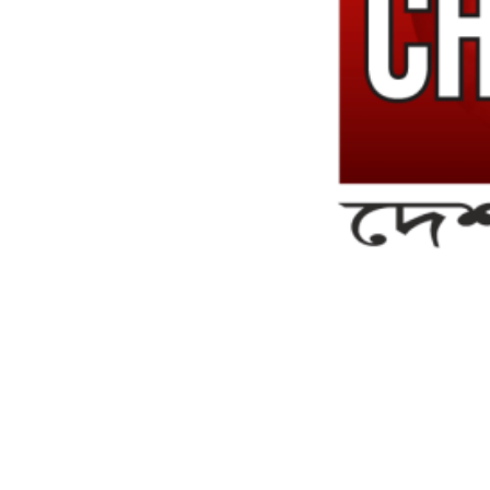
সম্পাদক ও ব্যবস্থাপনা পরিচালকঃ এস.এম.এ মনসুর মাসুদ
সম্পাদক ও প্রকাশকঃ কামরুননাহার