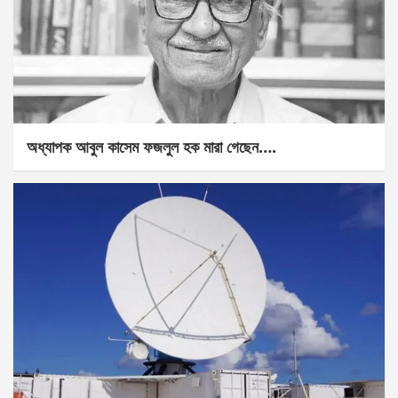
অধ্যাপক আবুল কাসেম ফজলুল হক মারা গেছেন….