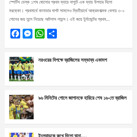
স্পোর্টস ডেস্ক :শেষ ষোলোর প্রথম ম্যাচে দাপুটে এক ম্যাচ উপহার দিলো
মরক্কো। প্রথমার্ধে কানাডার দাপট সামলেও দ্বিতীয়ার্ধে আক্রমণাত্মক খেলায় ৩-০
গোলের জয় তুলে নিয়েছে আটলাস লায়ন্স। এই জয়ে টুর্নামেন্টের প্রথম…
F
M
W
S
a
es
h
h
ce
se
at
ar
নরওয়ের বিপক্ষে ব্রাজিলের সম্ভাব্য একাদশ
b
n
s
e
o
g
A
o
er
p
k
p
৯৬ মিনিটের গোলে জাপানকে হারিয়ে শেষ ১৬-তে ব্রাজিল
ইংল্যান্ডকে রুখে দিলো ঘানা….