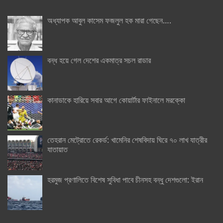
অধ্যাপক আবুল কাসেম ফজলুল হক মারা গেছেন….
বন্ধ হয়ে গেল দেশের একমাত্র সচল রাডার
কানাডাকে হারিয়ে সবার আগে কোয়ার্টার ফাইনালে মরক্কো
তেহরান মেট্রোতে রেকর্ড: খামেনির শেষবিদায় ঘিরে ৭০ লাখ যাত্রীর
যাতায়াত
হরমুজ প্রণালিতে বিশেষ সুবিধা পাবে চীনসহ বন্ধু দেশগুলো: ইরান