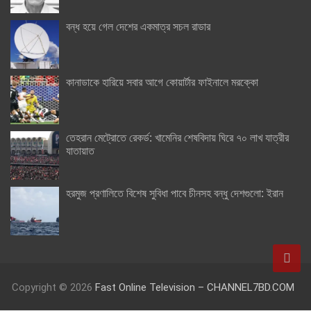
বন্ধ হয়ে গেল দেশের একমাত্র সচল রাডার
কানাডাকে হারিয়ে সবার আগে কোয়ার্টার ফাইনালে মরক্কো
তেহরান মেট্রোতে রেকর্ড: খামেনির শেষবিদায় ঘিরে ৭০ লাখ যাত্রীর
যাতায়াত
হরমুজ প্রণালিতে বিশেষ সুবিধা পাবে চীনসহ বন্ধু দেশগুলো: ইরান
Copyright © 2026
Fast Online Television – CHANNEL7BD.COM