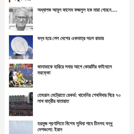
অধ্যাপক আবুল কাসেম ফজলুল হক মারা গেছেন….
বন্ধ হয়ে গেল দেশের একমাত্র সচল রাডার
কানাডাকে হারিয়ে সবার আগে কোয়ার্টার ফাইনালে
মরক্কো
তেহরান মেট্রোতে রেকর্ড: খামেনির শেষবিদায় ঘিরে ৭০
লাখ যাত্রীর যাতায়াত
হরমুজ প্রণালিতে বিশেষ সুবিধা পাবে চীনসহ বন্ধু
দেশগুলো: ইরান