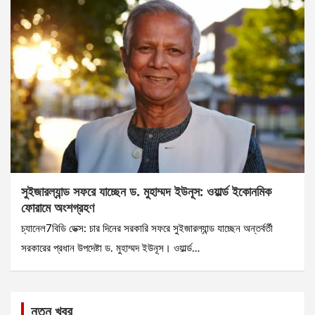
সুইজারল্যান্ড সফরে যাচ্ছেন ড. মুহাম্মদ ইউনূস: ওয়ার্ল্ড ইকোনমিক
ফোরামে অংশগ্রহণ
চ্যানেল7বিডি ডেক্স: চার দিনের সরকারি সফরে সুইজারল্যান্ড যাচ্ছেন অন্তর্বর্তী
সরকারের প্রধান উপদেষ্টা ড. মুহাম্মদ ইউনূস। ওয়ার্ল্ড…
নতুন খবর