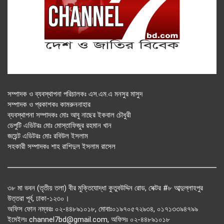
সম্পাদক ও ব্যবস্থাপনা পরিচালকঃ এস.এম.এ মনসুর মাসুদ
সম্পাদক ও প্রকাশকঃ কামরুননাহার
ব্যবস্থাপনা সম্পাদকঃ মোঃ আবু নাছের ইকবাল চৌধুরী
ডেপুটি এডিটরঃ মোঃ মোস্তাফিজুর রহমান খান
জয়েন্ট এডিটরঃ মোঃ রবিউল ইসলাম
সহকারী সম্পাদকঃ শাহ রাশিদুল ইসলাম রাসেল
৩৮ মা ভবন (তৃতীয় তলা) বীর মুক্তিযোদ্ধা কুতুবউদ্দিন রোড, সেক্টর #৮ আব্দুল্লাহপুর
উত্তরা পূর্ব, ঢাকা-১২৩০।
অফিস ফোন নম্বরঃ ০২-৪৪৮৯১০১৮, মোবাঃ০১৯৭০৫৭২৯৩৪, ০১৭১৩৩৯৪৭৯৯
ইমেইলঃ channel7bd@gmail.com, অফিসঃ ০২-৪৪৮৯১০১৮