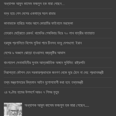
অধ্যাপক আবুল কাসেম ফজলুল হক মারা গেছেন….
বন্ধ হয়ে গেল দেশের একমাত্র সচল রাডার
কানাডাকে হারিয়ে সবার আগে কোয়ার্টার ফাইনালে মরক্কো
তেহরান মেট্রোতে রেকর্ড: খামেনির শেষবিদায় ঘিরে ৭০ লাখ যাত্রীর যাতায়াত
হরমুজ প্রণালিতে বিশেষ সুবিধা পাবে চীনসহ বন্ধু দেশগুলো: ইরান
দেশের ৯ অঞ্চলে ঝোড়ো হাওয়াসহ বজ্রবৃষ্টির আভাস
বাংলাদেশ সেনাবাহিনীর সুনাম আন্তর্জাতিক অঙ্গনে সুবিদিত: রাষ্ট্রপতি
নিরাপত্তা কৌশল যেন সরকারপ্রধানকে জনগণ থেকে দূরে ঠেলে না দেয়: প্রধানমন্ত্রী
তথ্য মন্ত্রণালয়ের বিদ্যমান আইন যুগোপযোগী করা হবে: তথ্যমন্ত্রী
২৪ ঘণ্টায় হামের উপসর্গে আরও ৭ শিশুর মৃত্যু
অধ্যাপক আবুল কাসেম ফজলুল হক মারা গেছেন….