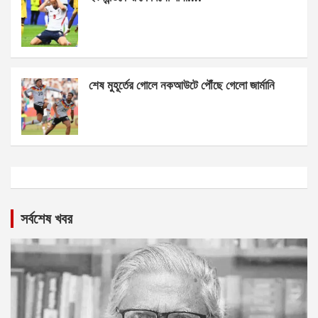
শেষ মুহূর্তের গোলে নকআউটে পৌঁছে গেলো জার্মানি
সর্বশেষ খবর