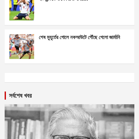
শেষ মুহূর্তের গোলে নকআউটে পৌঁছে গেলো জার্মানি
সর্বশেষ খবর