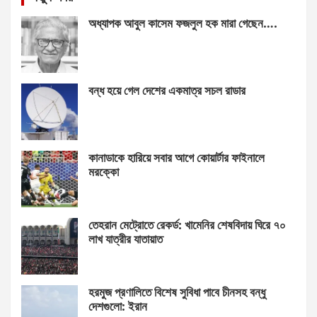
অধ্যাপক আবুল কাসেম ফজলুল হক মারা গেছেন….
বন্ধ হয়ে গেল দেশের একমাত্র সচল রাডার
কানাডাকে হারিয়ে সবার আগে কোয়ার্টার ফাইনালে
মরক্কো
তেহরান মেট্রোতে রেকর্ড: খামেনির শেষবিদায় ঘিরে ৭০
লাখ যাত্রীর যাতায়াত
হরমুজ প্রণালিতে বিশেষ সুবিধা পাবে চীনসহ বন্ধু
দেশগুলো: ইরান