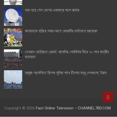
বন্ধ হয়ে গেল দেশের একমাত্র সচল রাডার
কানাডাকে হারিয়ে সবার আগে কোয়ার্টার ফাইনালে মরক্কো
তেহরান মেট্রোতে রেকর্ড: খামেনির শেষবিদায় ঘিরে ৭০ লাখ যাত্রীর
যাতায়াত
হরমুজ প্রণালিতে বিশেষ সুবিধা পাবে চীনসহ বন্ধু দেশগুলো: ইরান
Copyright © 2026
Fast Online Television – CHANNEL7BD.COM