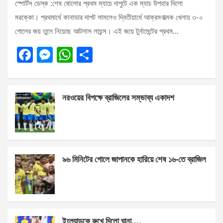
স্পোর্টস ডেস্ক :শেষ ষোলোর প্রথম ম্যাচে দাপুটে এক ম্যাচ উপহার দিলো
মরক্কো। প্রথমার্ধে কানাডার দাপট সামলেও দ্বিতীয়ার্ধে আক্রমণাত্মক খেলায় ৩-০
গোলের জয় তুলে নিয়েছে আটলাস লায়ন্স। এই জয়ে টুর্নামেন্টের প্রথম…
F
M
W
S
a
es
h
h
ce
se
at
ar
নরওয়ের বিপক্ষে ব্রাজিলের সম্ভাব্য একাদশ
b
n
s
e
o
g
A
o
er
p
k
p
৯৬ মিনিটের গোলে জাপানকে হারিয়ে শেষ ১৬-তে ব্রাজিল
ইংল্যান্ডকে রুখে দিলো ঘানা….