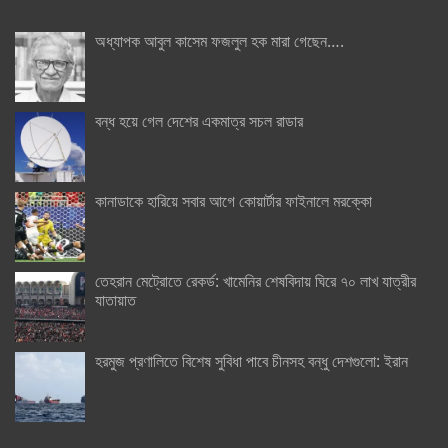
অধ্যাপক আবুল কাসেম ফজলুল হক মারা গেছেন….
বন্ধ হয়ে গেল দেশের একমাত্র সচল রাডার
কানাডাকে হারিয়ে সবার আগে কোয়ার্টার ফাইনালে মরক্কো
তেহরান মেট্রোতে রেকর্ড: খামেনির শেষবিদায় ঘিরে ৭০ লাখ যাত্রীর
যাতায়াত
হরমুজ প্রণালিতে বিশেষ সুবিধা পাবে চীনসহ বন্ধু দেশগুলো: ইরান