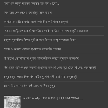
অধ্যাপক আবুল কাসেম ফজলুল হক মারা গেছেন….
বন্ধ হয়ে গেল দেশের একমাত্র সচল রাডার
কানাডাকে হারিয়ে সবার আগে কোয়ার্টার ফাইনালে মরক্কো
তেহরান মেট্রোতে রেকর্ড: খামেনির শেষবিদায় ঘিরে ৭০ লাখ যাত্রীর যাতায়াত
হরমুজ প্রণালিতে বিশেষ সুবিধা পাবে চীনসহ বন্ধু দেশগুলো: ইরান
দেশের ৯ অঞ্চলে ঝোড়ো হাওয়াসহ বজ্রবৃষ্টির আভাস
বাংলাদেশ সেনাবাহিনীর সুনাম আন্তর্জাতিক অঙ্গনে সুবিদিত: রাষ্ট্রপতি
নিরাপত্তা কৌশল যেন সরকারপ্রধানকে জনগণ থেকে দূরে ঠেলে না দেয়: প্রধানমন্ত্রী
তথ্য মন্ত্রণালয়ের বিদ্যমান আইন যুগোপযোগী করা হবে: তথ্যমন্ত্রী
২৪ ঘণ্টায় হামের উপসর্গে আরও ৭ শিশুর মৃত্যু
অধ্যাপক আবুল কাসেম ফজলুল হক মারা গেছেন….