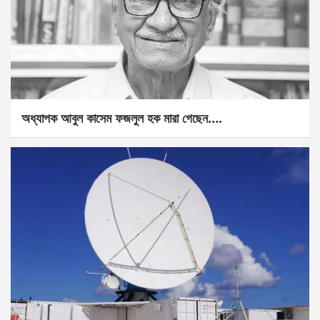
অধ্যাপক আবুল কাসেম ফজলুল হক মারা গেছেন….