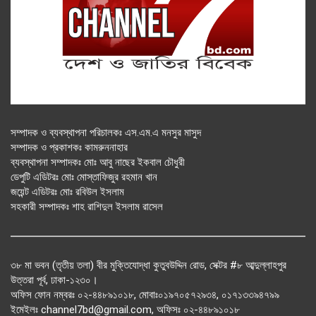
সম্পাদক ও ব্যবস্থাপনা পরিচালকঃ এস.এম.এ মনসুর মাসুদ
সম্পাদক ও প্রকাশকঃ কামরুননাহার
ব্যবস্থাপনা সম্পাদকঃ মোঃ আবু নাছের ইকবাল চৌধুরী
ডেপুটি এডিটরঃ মোঃ মোস্তাফিজুর রহমান খান
জয়েন্ট এডিটরঃ মোঃ রবিউল ইসলাম
সহকারী সম্পাদকঃ শাহ রাশিদুল ইসলাম রাসেল
৩৮ মা ভবন (তৃতীয় তলা) বীর মুক্তিযোদ্ধা কুতুবউদ্দিন রোড, সেক্টর #৮ আব্দুল্লাহপুর
উত্তরা পূর্ব, ঢাকা-১২৩০।
অফিস ফোন নম্বরঃ ০২-৪৪৮৯১০১৮, মোবাঃ০১৯৭০৫৭২৯৩৪, ০১৭১৩৩৯৪৭৯৯
ইমেইলঃ channel7bd@gmail.com, অফিসঃ ০২-৪৪৮৯১০১৮