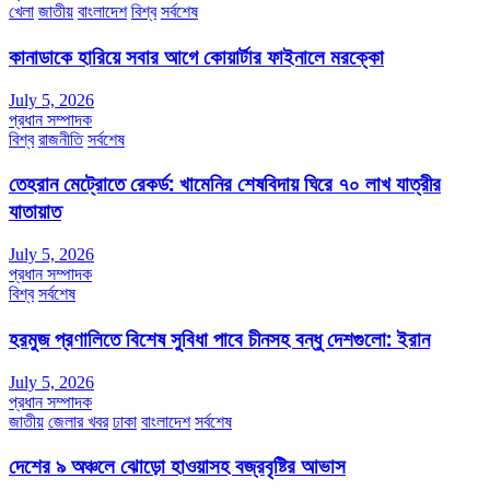
খেলা
জাতীয়
বাংলাদেশ
বিশ্ব
সর্বশেষ
কানাডাকে হারিয়ে সবার আগে কোয়ার্টার ফাইনালে মরক্কো
July 5, 2026
প্রধান সম্পাদক
বিশ্ব
রাজনীতি
সর্বশেষ
তেহরান মেট্রোতে রেকর্ড: খামেনির শেষবিদায় ঘিরে ৭০ লাখ যাত্রীর
যাতায়াত
July 5, 2026
প্রধান সম্পাদক
বিশ্ব
সর্বশেষ
হরমুজ প্রণালিতে বিশেষ সুবিধা পাবে চীনসহ বন্ধু দেশগুলো: ইরান
July 5, 2026
প্রধান সম্পাদক
জাতীয়
জেলার খবর
ঢাকা
বাংলাদেশ
সর্বশেষ
দেশের ৯ অঞ্চলে ঝোড়ো হাওয়াসহ বজ্রবৃষ্টির আভাস