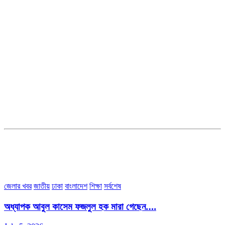
সম্পাদক ও ব্যবস্থাপনা পরিচালকঃ এস.এম.এ মনসুর মাসুদ
সম্পাদক ও প্রকাশকঃ কামরুননাহার
ব্যবস্থাপনা সম্পাদকঃ মোঃ আবু নাছের ইকবাল চৌধুরী
ডেপুটি এডিটরঃ মোঃ মোস্তাফিজুর রহমান খান
জয়েন্ট এডিটরঃ মোঃ রবিউল ইসলাম
সহকারী সম্পাদকঃ শাহ রাশিদুল ইসলাম রাসেল
৩৮ মা ভবন (তৃতীয় তলা) বীর মুক্তিযোদ্ধা কুতুবউদ্দিন রোড, সেক্টর #৮ আব্দুল্লাহপুর
উত্তরা পূর্ব, ঢাকা-১২৩০।
অফিস ফোন নম্বরঃ ০২-৪৪৮৯১০১৮, মোবাঃ০১৯৭০৫৭২৯৩৪, ০১৭১৩৩৯৪৭৯৯
ইমেইলঃ channel7bd@gmail.com, অফিসঃ ০২-৪৪৮৯১০১৮
জেলার খবর
জাতীয়
ঢাকা
বাংলাদেশ
শিক্ষা
সর্বশেষ
অধ্যাপক আবুল কাসেম ফজলুল হক মারা গেছেন….