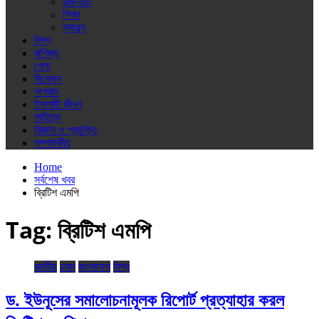
রাজনীতি
শিক্ষা
স্বাস্থ্য
বিশ্ব
বাণিজ্য
খেলা
বিনোদন
অপরাধ
ইসলামী জীবন
সাহিত্য
বিজ্ঞান ও প্রযুক্তি
সম্পাদকীয়
Home
সর্বশেষ খবর
ব্রিটিশ এমপি
Tag:
ব্রিটিশ এমপি
জাতীয়
ঢাকা
বাংলাদেশ
বিশ্ব
ড. ইউনূসের সমালোচনামূলক রিপোর্ট প্রত্যাহার করল