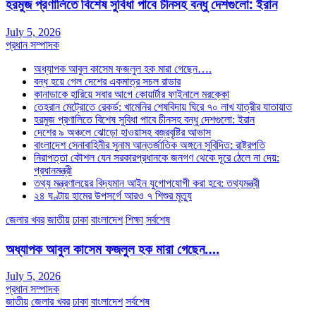
হরমুজ প্রণালিতে বিশেষ সুবিধা পাবে চীনসহ বন্ধু দেশগুলো: ইরান
July 5, 2026
প্রধান সম্পাদক
অধ্যাপক আবুল কাসেম ফজলুল হক মারা গেছেন….
বন্ধ হয়ে গেল দেশের একমাত্র সচল রাডার
কানাডাকে হারিয়ে সবার আগে কোয়ার্টার ফাইনালে মরক্কো
তেহরান মেট্রোতে রেকর্ড: খামেনির শেষবিদায় ঘিরে ৭০ লাখ যাত্রীর যাতায়াত
হরমুজ প্রণালিতে বিশেষ সুবিধা পাবে চীনসহ বন্ধু দেশগুলো: ইরান
দেশের ৯ অঞ্চলে ঝোড়ো হাওয়াসহ বজ্রবৃষ্টির আভাস
বাংলাদেশ সেনাবাহিনীর সুনাম আন্তর্জাতিক অঙ্গনে সুবিদিত: রাষ্ট্রপতি
নিরাপত্তা কৌশল যেন সরকারপ্রধানকে জনগণ থেকে দূরে ঠেলে না দেয়:
প্রধানমন্ত্রী
তথ্য মন্ত্রণালয়ের বিদ্যমান আইন যুগোপযোগী করা হবে: তথ্যমন্ত্রী
২৪ ঘণ্টায় হামের উপসর্গে আরও ৭ শিশুর মৃত্যু
জেলার খবর
জাতীয়
ঢাকা
বাংলাদেশ
শিক্ষা
সর্বশেষ
অধ্যাপক আবুল কাসেম ফজলুল হক মারা গেছেন….
July 5, 2026
প্রধান সম্পাদক
জাতীয়
জেলার খবর
ঢাকা
বাংলাদেশ
সর্বশেষ