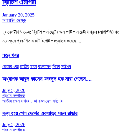
ব্রিটিশ এমপিরা
January 20, 2025
অনলাইন ডেস্ক
চ্যানেল7বিডি ডেক্স: ব্রিটিশ পার্লামেন্টের অল পার্টি পার্লামেন্টারি গ্রুপ (এপিপিজি) গত
নভেম্বরে প্রকাশিত একটি রিপোর্ট প্রত্যাহার করেছে,…
নতুন খবর
জেলার খবর
জাতীয়
ঢাকা
বাংলাদেশ
শিক্ষা
সর্বশেষ
অধ্যাপক আবুল কাসেম ফজলুল হক মারা গেছেন….
July 5, 2026
প্রধান সম্পাদক
জাতীয়
জেলার খবর
ঢাকা
বাংলাদেশ
সর্বশেষ
বন্ধ হয়ে গেল দেশের একমাত্র সচল রাডার
July 5, 2026
প্রধান সম্পাদক