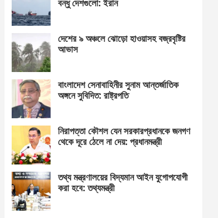
বন্ধু দেশগুলো: ইরান
দেশের ৯ অঞ্চলে ঝোড়ো হাওয়াসহ বজ্রবৃষ্টির
আভাস
বাংলাদেশ সেনাবাহিনীর সুনাম আন্তর্জাতিক
অঙ্গনে সুবিদিত: রাষ্ট্রপতি
নিরাপত্তা কৌশল যেন সরকারপ্রধানকে জনগণ
থেকে দূরে ঠেলে না দেয়: প্রধানমন্ত্রী
তথ্য মন্ত্রণালয়ের বিদ্যমান আইন যুগোপযোগী
করা হবে: তথ্যমন্ত্রী