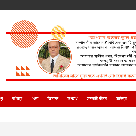
্ব
বাণিজ্য
খেলা
বিনোদন
অপরাধ
ইসলামী জীবন
সাহিত্য