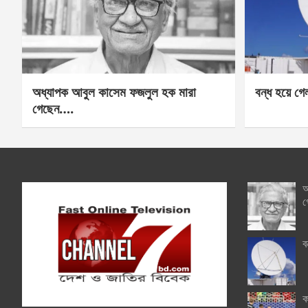
অধ্যাপক আবুল কাসেম ফজলুল হক মারা
বন্ধ হয়ে গ
গেছেন….
অ
গ
ব
ক