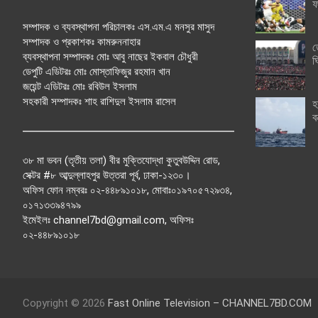
ফ
সম্পাদক ও ব্যবস্থাপনা পরিচালকঃ এস.এম.এ মনসুর মাসুদ
সম্পাদক ও প্রকাশকঃ কামরুননাহার
ত
ব্যবস্থাপনা সম্পাদকঃ মোঃ আবু নাছের ইকবাল চৌধুরী
ঘ
ডেপুটি এডিটরঃ মোঃ মোস্তাফিজুর রহমান খান
জয়েন্ট এডিটরঃ মোঃ রবিউল ইসলাম
সহকারী সম্পাদকঃ শাহ রাশিদুল ইসলাম রাসেল
হ
ব
৩৮ মা ভবন (তৃতীয় তলা) বীর মুক্তিযোদ্ধা কুতুবউদ্দিন রোড,
সেক্টর #৮ আব্দুল্লাহপুর উত্তরা পূর্ব, ঢাকা-১২৩০।
অফিস ফোন নম্বরঃ ০২-৪৪৮৯১০১৮, মোবাঃ০১৯৭০৫৭২৯৩৪,
০১৭১৩৩৯৪৭৯৯
ইমেইলঃ channel7bd@gmail.com, অফিসঃ
০২-৪৪৮৯১০১৮
Copyright © 2026
Fast Online Television – CHANNEL7BD.COM