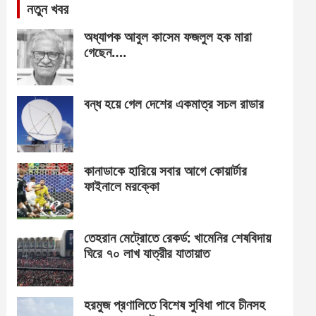
নতুন খবর
অধ্যাপক আবুল কাসেম ফজলুল হক মারা
গেছেন….
বন্ধ হয়ে গেল দেশের একমাত্র সচল রাডার
কানাডাকে হারিয়ে সবার আগে কোয়ার্টার
ফাইনালে মরক্কো
তেহরান মেট্রোতে রেকর্ড: খামেনির শেষবিদায়
ঘিরে ৭০ লাখ যাত্রীর যাতায়াত
হরমুজ প্রণালিতে বিশেষ সুবিধা পাবে চীনসহ