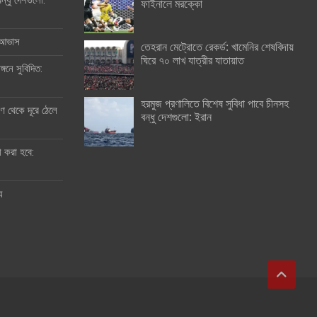
ন্ধু দেশগুলো:
ফাইনালে মরক্কো
র আভাস
তেহরান মেট্রোতে রেকর্ড: খামেনির শেষবিদায়
ঘিরে ৭০ লাখ যাত্রীর যাতায়াত
্গনে সুবিদিত:
হরমুজ প্রণালিতে বিশেষ সুবিধা পাবে চীনসহ
 থেকে দূরে ঠেলে
বন্ধু দেশগুলো: ইরান
ী করা হবে:
ু