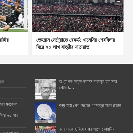
র্টার
তেহরান মেট্রোতে রেকর্ড: খামেনির শেষবিদায়
ঘিরে ৭০ লাখ যাত্রীর যাতায়াত
অধ্যাপক আবুল কাসেম ফজলুল হক মারা
ছেন….
গেছেন….
ইনালে মরক্কো
বন্ধ হয়ে গেল দেশের একমাত্র সচল রাডার
 ঘিরে ৭০ লাখ
কানাডাকে হারিয়ে সবার আগে কোয়ার্টার