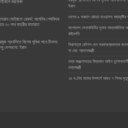
হরমুজ প্রণালিতে বিশেষ সুবিধা পাবে চীনসহ ব
াইনালে মরক্কো
ইরান
দেশের ৯ অঞ্চলে ঝোড়ো হাওয়াসহ বজ্রবৃষ্টি
েহরান মেট্রোতে রেকর্ড: খামেনির শেষবিদায়
িরে ৭০ লাখ যাত্রীর যাতায়াত
বাংলাদেশ সেনাবাহিনীর সুনাম আন্তর্জাতিক অঙ
রাষ্ট্রপতি
রমুজ প্রণালিতে বিশেষ সুবিধা পাবে চীনসহ
নিরাপত্তা কৌশল যেন সরকারপ্রধানকে জনগণ
ন্ধু দেশগুলো: ইরান
না দেয়: প্রধানমন্ত্রী
তথ্য মন্ত্রণালয়ের বিদ্যমান আইন যুগোপযোগ
তথ্যমন্ত্রী
২৪ ঘণ্টায় হামের উপসর্গে আরও ৭ শিশুর মৃত্য