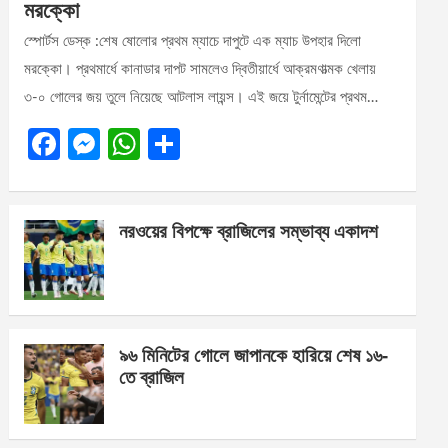
মরক্কো
স্পোর্টস ডেস্ক :শেষ ষোলোর প্রথম ম্যাচে দাপুটে এক ম্যাচ উপহার দিলো
মরক্কো। প্রথমার্ধে কানাডার দাপট সামলেও দ্বিতীয়ার্ধে আক্রমণাত্মক খেলায়
৩-০ গোলের জয় তুলে নিয়েছে আটলাস লায়ন্স। এই জয়ে টুর্নামেন্টের প্রথম…
F
M
W
S
a
es
h
h
ce
se
at
ar
নরওয়ের বিপক্ষে ব্রাজিলের সম্ভাব্য একাদশ
b
n
s
e
o
g
A
o
er
p
k
p
৯৬ মিনিটের গোলে জাপানকে হারিয়ে শেষ ১৬-
তে ব্রাজিল