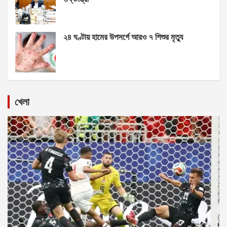
২৪ ঘণ্টায় হামের উপসর্গে আরও ৭ শিশুর মৃত্যু
খেলা