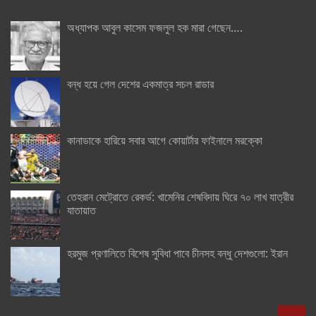
অধ্যাপক আবুল কাসেম ফজলুল হক মারা গেছেন….
বন্ধ হয়ে গেল দেশের একমাত্র সচল রাডার
কানাডাকে হারিয়ে সবার আগে কোয়ার্টার ফাইনালে মরক্কো
তেহরান মেট্রোতে রেকর্ড: খামেনির শেষবিদায় ঘিরে ৭০ লাখ যাত্রীর
যাতায়াত
হরমুজ প্রণালিতে বিশেষ সুবিধা পাবে চীনসহ বন্ধু দেশগুলো: ইরান