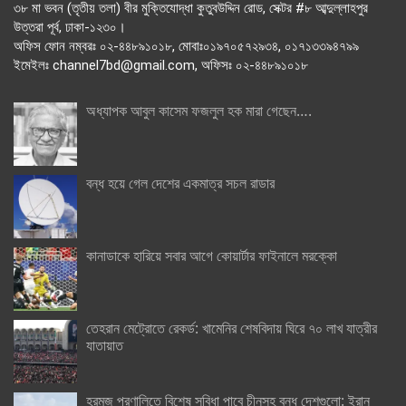
৩৮ মা ভবন (তৃতীয় তলা) বীর মুক্তিযোদ্ধা কুতুবউদ্দিন রোড, সেক্টর #৮ আব্দুল্লাহপুর
উত্তরা পূর্ব, ঢাকা-১২৩০।
অফিস ফোন নম্বরঃ ০২-৪৪৮৯১০১৮, মোবাঃ০১৯৭০৫৭২৯৩৪, ০১৭১৩৩৯৪৭৯৯
ইমেইলঃ channel7bd@gmail.com, অফিসঃ ০২-৪৪৮৯১০১৮
অধ্যাপক আবুল কাসেম ফজলুল হক মারা গেছেন….
বন্ধ হয়ে গেল দেশের একমাত্র সচল রাডার
কানাডাকে হারিয়ে সবার আগে কোয়ার্টার ফাইনালে মরক্কো
তেহরান মেট্রোতে রেকর্ড: খামেনির শেষবিদায় ঘিরে ৭০ লাখ যাত্রীর
যাতায়াত
হরমুজ প্রণালিতে বিশেষ সুবিধা পাবে চীনসহ বন্ধু দেশগুলো: ইরান