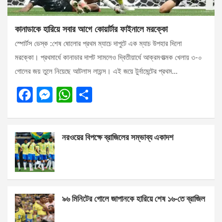
কানাডাকে হারিয়ে সবার আগে কোয়ার্টার ফাইনালে মরক্কো
স্পোর্টস ডেস্ক :শেষ ষোলোর প্রথম ম্যাচে দাপুটে এক ম্যাচ উপহার দিলো
মরক্কো। প্রথমার্ধে কানাডার দাপট সামলেও দ্বিতীয়ার্ধে আক্রমণাত্মক খেলায় ৩-০
গোলের জয় তুলে নিয়েছে আটলাস লায়ন্স। এই জয়ে টুর্নামেন্টের প্রথম…
F
M
W
S
a
es
h
h
ce
se
at
ar
নরওয়ের বিপক্ষে ব্রাজিলের সম্ভাব্য একাদশ
b
n
s
e
o
g
A
o
er
p
k
p
৯৬ মিনিটের গোলে জাপানকে হারিয়ে শেষ ১৬-তে ব্রাজিল