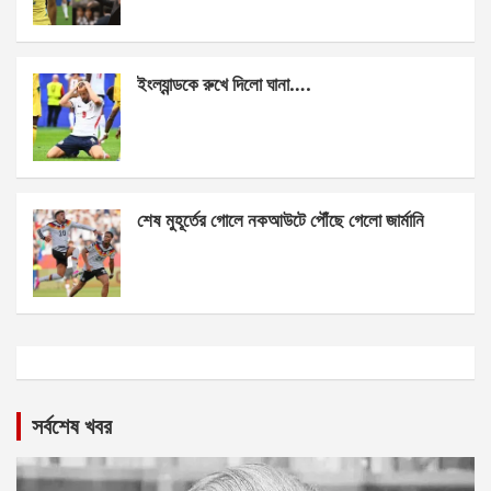
ইংল্যান্ডকে রুখে দিলো ঘানা….
শেষ মুহূর্তের গোলে নকআউটে পৌঁছে গেলো জার্মানি
সর্বশেষ খবর