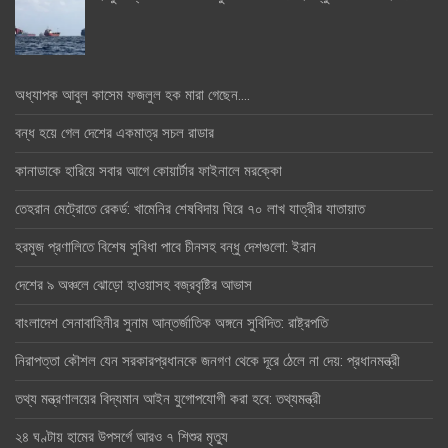
অধ্যাপক আবুল কাসেম ফজলুল হক মারা গেছেন….
বন্ধ হয়ে গেল দেশের একমাত্র সচল রাডার
কানাডাকে হারিয়ে সবার আগে কোয়ার্টার ফাইনালে মরক্কো
তেহরান মেট্রোতে রেকর্ড: খামেনির শেষবিদায় ঘিরে ৭০ লাখ যাত্রীর যাতায়াত
হরমুজ প্রণালিতে বিশেষ সুবিধা পাবে চীনসহ বন্ধু দেশগুলো: ইরান
দেশের ৯ অঞ্চলে ঝোড়ো হাওয়াসহ বজ্রবৃষ্টির আভাস
বাংলাদেশ সেনাবাহিনীর সুনাম আন্তর্জাতিক অঙ্গনে সুবিদিত: রাষ্ট্রপতি
নিরাপত্তা কৌশল যেন সরকারপ্রধানকে জনগণ থেকে দূরে ঠেলে না দেয়: প্রধানমন্ত্রী
তথ্য মন্ত্রণালয়ের বিদ্যমান আইন যুগোপযোগী করা হবে: তথ্যমন্ত্রী
২৪ ঘণ্টায় হামের উপসর্গে আরও ৭ শিশুর মৃত্যু