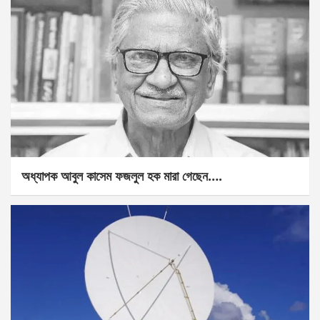
অধ্যাপক আবুল কাসেম ফজলুল হক মারা গেছেন….