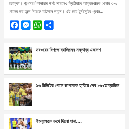
মরক্কো। প্রথমার্ধে কানাডার দাপট সামলেও দ্বিতীয়ার্ধে আক্রমণাত্মক খেলায় ৩-০
গোলের জয় তুলে নিয়েছে আটলাস লায়ন্স। এই জয়ে টুর্নামেন্টের প্রথম…
F
M
W
S
a
es
h
h
ce
se
at
ar
নরওয়ের বিপক্ষে ব্রাজিলের সম্ভাব্য একাদশ
b
n
s
e
o
g
A
o
er
p
k
p
৯৬ মিনিটের গোলে জাপানকে হারিয়ে শেষ ১৬-তে ব্রাজিল
ইংল্যান্ডকে রুখে দিলো ঘানা….