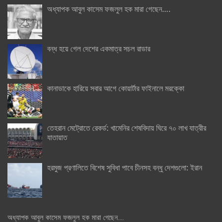
অধ্যাপক আবুল কাসেম ফজলুল হক মারা গেছেন….
বন্ধ হয়ে গেল দেশের একমাত্র সচল রাডার
কানাডাকে হারিয়ে সবার আগে কোয়ার্টার ফাইনালে মরক্কো
তেহরান মেট্রোতে রেকর্ড: খামেনির শেষবিদায় ঘিরে ৭০ লাখ যাত্রীর
যাতায়াত
হরমুজ প্রণালিতে বিশেষ সুবিধা পাবে চীনসহ বন্ধু দেশগুলো: ইরান
অধ্যাপক আবুল কাসেম ফজলুল হক মারা গেছেন….