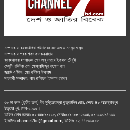
সম্পাদক ও ব্যবস্থাপনা পরিচালকঃ এস.এম.এ মনসুর মাসুদ
সম্পাদক ও প্রকাশকঃ কামরুননাহার
ব্যবস্থাপনা সম্পাদকঃ মোঃ আবু নাছের ইকবাল চৌধুরী
ডেপুটি এডিটরঃ মোঃ মোস্তাফিজুর রহমান খান
জয়েন্ট এডিটরঃ মোঃ রবিউল ইসলাম
সহকারী সম্পাদকঃ শাহ রাশিদুল ইসলাম রাসেল
৩৮ মা ভবন (তৃতীয় তলা) বীর মুক্তিযোদ্ধা কুতুবউদ্দিন রোড, সেক্টর #৮ আব্দুল্লাহপুর
উত্তরা পূর্ব, ঢাকা-১২৩০।
অফিস ফোন নম্বরঃ ০২-৪৪৮৯১০১৮, মোবাঃ০১৯৭০৫৭২৯৩৪, ০১৭১৩৩৯৪৭৯৯
ইমেইলঃ channel7bd@gmail.com, অফিসঃ ০২-৪৪৮৯১০১৮