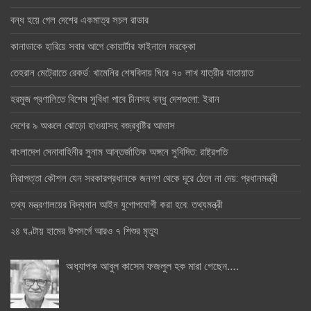
বন্ধ হয়ে গেল দেশের একমাত্র সচল রাডার
কানাডাকে হারিয়ে সবার আগে কোয়ার্টার ফাইনালে মরক্কো
তেহরান মেট্রোতে রেকর্ড: খামেনির শেষবিদায় ঘিরে ৭০ লাখ যাত্রীর যাতায়াত
হরমুজ প্রণালিতে বিশেষ সুবিধা পাবে চীনসহ বন্ধু দেশগুলো: ইরান
দেশের ৯ অঞ্চলে ঝোড়ো হাওয়াসহ বজ্রবৃষ্টির আভাস
বাংলাদেশ সেনাবাহিনীর সুনাম আন্তর্জাতিক অঙ্গনে সুবিদিত: রাষ্ট্রপতি
নিরাপত্তা কৌশল যেন সরকারপ্রধানকে জনগণ থেকে দূরে ঠেলে না দেয়: প্রধানমন্ত্রী
তথ্য মন্ত্রণালয়ের বিদ্যমান আইন যুগোপযোগী করা হবে: তথ্যমন্ত্রী
২৪ ঘণ্টায় হামের উপসর্গে আরও ৭ শিশুর মৃত্যু
অধ্যাপক আবুল কাসেম ফজলুল হক মারা গেছেন….