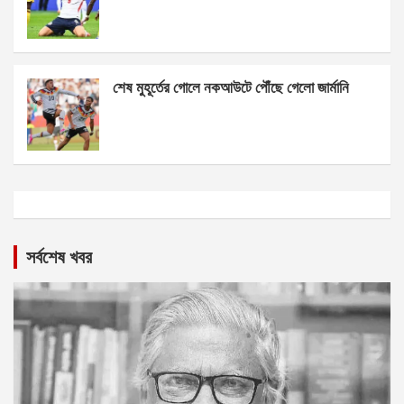
শেষ মুহূর্তের গোলে নকআউটে পৌঁছে গেলো জার্মানি
সর্বশেষ খবর