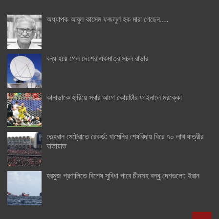
অধ্যাপক আবুল কাসেম ফজলুল হক মারা গেছেন….
বন্ধ হয়ে গেল দেশের একমাত্র সচল রাডার
কানাডাকে হারিয়ে সবার আগে কোয়ার্টার ফাইনালে মরক্কো
তেহরান মেট্রোতে রেকর্ড: খামেনির শেষবিদায় ঘিরে ৭০ লাখ যাত্রীর
যাতায়াত
হরমুজ প্রণালিতে বিশেষ সুবিধা পাবে চীনসহ বন্ধু দেশগুলো: ইরান