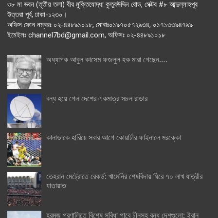
৩৮ মা ভবন (তৃতীয় তলা) বীর মুক্তিযোদ্ধা কুতুবউদ্দিন রোড, সেক্টর #৮ আব্দুল্লাহপুর
উত্তরা পূর্ব, ঢাকা-১২৩০।
অফিস ফোন নম্বরঃ ০২-৪৪৮৯১০১৮, মোবাঃ০১৯৭০৫৭২৯৩৪, ০১৭১৩৩৯৪৭৯৯
ইমেইলঃ channel7bd@gmail.com, অফিসঃ ০২-৪৪৮৯১০১৮
অধ্যাপক আবুল কাসেম ফজলুল হক মারা গেছেন….
বন্ধ হয়ে গেল দেশের একমাত্র সচল রাডার
কানাডাকে হারিয়ে সবার আগে কোয়ার্টার ফাইনালে মরক্কো
তেহরান মেট্রোতে রেকর্ড: খামেনির শেষবিদায় ঘিরে ৭০ লাখ যাত্রীর
যাতায়াত
হরমুজ প্রণালিতে বিশেষ সুবিধা পাবে চীনসহ বন্ধু দেশগুলো: ইরান