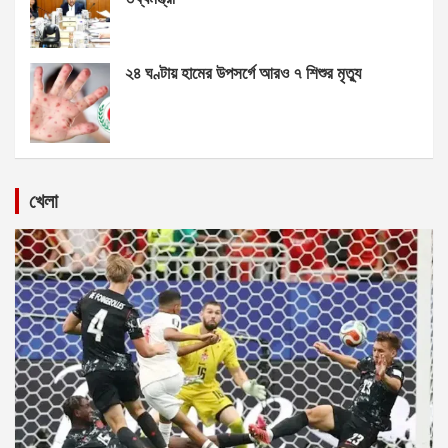
২৪ ঘণ্টায় হামের উপসর্গে আরও ৭ শিশুর মৃত্যু
খেলা