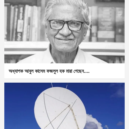
অধ্যাপক আবুল কাসেম ফজলুল হক মারা গেছেন….