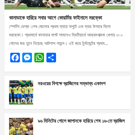
কানাডাকে হারিয়ে সবার আগে কোয়ার্টার ফাইনালে মরক্কো
স্পোর্টস ডেস্ক :শেষ ষোলোর প্রথম ম্যাচে দাপুটে এক ম্যাচ উপহার দিলো
মরক্কো। প্রথমার্ধে কানাডার দাপট সামলেও দ্বিতীয়ার্ধে আক্রমণাত্মক খেলায় ৩-০
গোলের জয় তুলে নিয়েছে আটলাস লায়ন্স। এই জয়ে টুর্নামেন্টের প্রথম…
F
M
W
S
a
es
h
h
ce
se
at
ar
নরওয়ের বিপক্ষে ব্রাজিলের সম্ভাব্য একাদশ
b
n
s
e
o
g
A
o
er
p
k
p
৯৬ মিনিটের গোলে জাপানকে হারিয়ে শেষ ১৬-তে ব্রাজিল