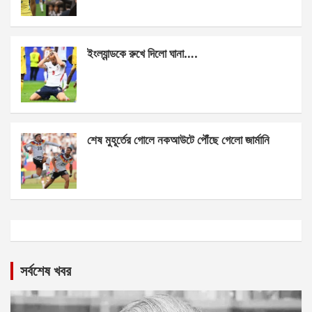
ইংল্যান্ডকে রুখে দিলো ঘানা….
শেষ মুহূর্তের গোলে নকআউটে পৌঁছে গেলো জার্মানি
সর্বশেষ খবর