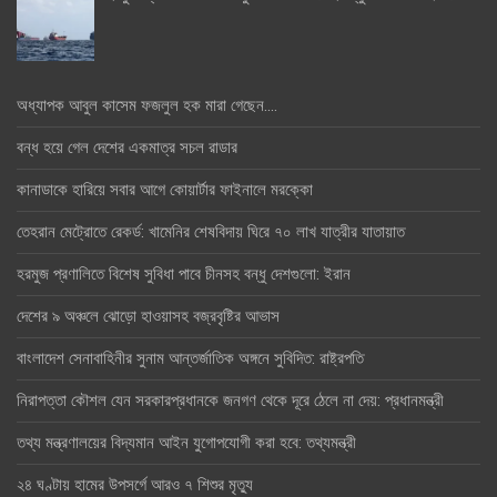
অধ্যাপক আবুল কাসেম ফজলুল হক মারা গেছেন….
বন্ধ হয়ে গেল দেশের একমাত্র সচল রাডার
কানাডাকে হারিয়ে সবার আগে কোয়ার্টার ফাইনালে মরক্কো
তেহরান মেট্রোতে রেকর্ড: খামেনির শেষবিদায় ঘিরে ৭০ লাখ যাত্রীর যাতায়াত
হরমুজ প্রণালিতে বিশেষ সুবিধা পাবে চীনসহ বন্ধু দেশগুলো: ইরান
দেশের ৯ অঞ্চলে ঝোড়ো হাওয়াসহ বজ্রবৃষ্টির আভাস
বাংলাদেশ সেনাবাহিনীর সুনাম আন্তর্জাতিক অঙ্গনে সুবিদিত: রাষ্ট্রপতি
নিরাপত্তা কৌশল যেন সরকারপ্রধানকে জনগণ থেকে দূরে ঠেলে না দেয়: প্রধানমন্ত্রী
তথ্য মন্ত্রণালয়ের বিদ্যমান আইন যুগোপযোগী করা হবে: তথ্যমন্ত্রী
২৪ ঘণ্টায় হামের উপসর্গে আরও ৭ শিশুর মৃত্যু