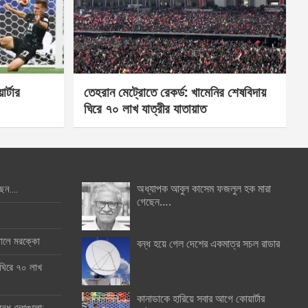
র্টার
তেহরান মেট্রোতে রেকর্ড: খামেনির শেষবিদায়
ঘিরে ৭০ লাখ যাত্রীর যাতায়াত
অধ্যাপক আবুল কাসেম ফজলুল হক মারা
ছেন….
গেছেন….
ইনালে মরক্কো
বন্ধ হয়ে গেল দেশের একমাত্র সচল রাডার
 ঘিরে ৭০ লাখ
কানাডাকে হারিয়ে সবার আগে কোয়ার্টার