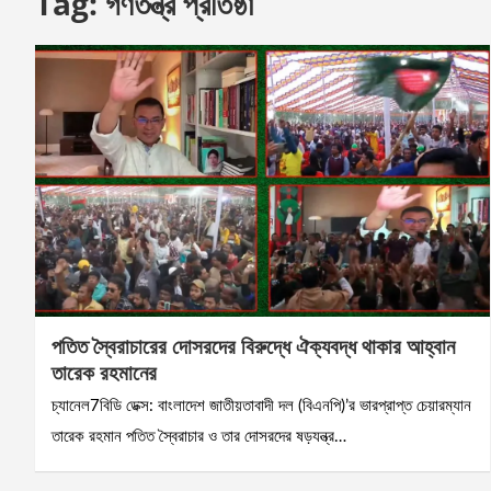
Tag:
গণতন্ত্র প্রতিষ্ঠা
পতিত স্বৈরাচারের দোসরদের বিরুদ্ধে ঐক্যবদ্ধ থাকার আহ্বান
তারেক রহমানের
চ্যানেল7বিডি ডেক্স: বাংলাদেশ জাতীয়তাবাদী দল (বিএনপি)’র ভারপ্রাপ্ত চেয়ারম্যান
তারেক রহমান পতিত স্বৈরাচার ও তার দোসরদের ষড়যন্ত্র…