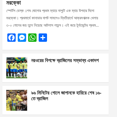
মরক্কো
স্পোর্টস ডেস্ক :শেষ ষোলোর প্রথম ম্যাচে দাপুটে এক ম্যাচ উপহার দিলো
মরক্কো। প্রথমার্ধে কানাডার দাপট সামলেও দ্বিতীয়ার্ধে আক্রমণাত্মক খেলায়
৩-০ গোলের জয় তুলে নিয়েছে আটলাস লায়ন্স। এই জয়ে টুর্নামেন্টের প্রথম…
F
M
W
S
a
es
h
h
ce
se
at
ar
নরওয়ের বিপক্ষে ব্রাজিলের সম্ভাব্য একাদশ
b
n
s
e
o
g
A
o
er
p
k
p
৯৬ মিনিটের গোলে জাপানকে হারিয়ে শেষ ১৬-
তে ব্রাজিল