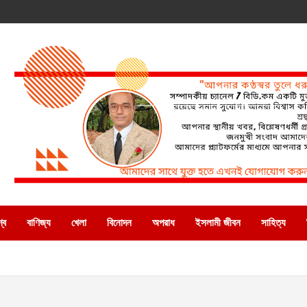
্ব
বাণিজ্য
খেলা
বিনোদন
অপরাধ
ইসলামী জীবন
সাহিত্য