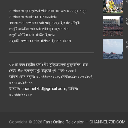
ফ
সম্পাদক ও ব্যবস্থাপনা পরিচালকঃ এস.এম.এ মনসুর মাসুদ
সম্পাদক ও প্রকাশকঃ কামরুননাহার
ত
ব্যবস্থাপনা সম্পাদকঃ মোঃ আবু নাছের ইকবাল চৌধুরী
ঘ
ডেপুটি এডিটরঃ মোঃ মোস্তাফিজুর রহমান খান
জয়েন্ট এডিটরঃ মোঃ রবিউল ইসলাম
সহকারী সম্পাদকঃ শাহ রাশিদুল ইসলাম রাসেল
হ
ব
৩৮ মা ভবন (তৃতীয় তলা) বীর মুক্তিযোদ্ধা কুতুবউদ্দিন রোড,
সেক্টর #৮ আব্দুল্লাহপুর উত্তরা পূর্ব, ঢাকা-১২৩০।
অফিস ফোন নম্বরঃ ০২-৪৪৮৯১০১৮, মোবাঃ০১৯৭০৫৭২৯৩৪,
০১৭১৩৩৯৪৭৯৯
ইমেইলঃ channel7bd@gmail.com, অফিসঃ
০২-৪৪৮৯১০১৮
Copyright © 2026
Fast Online Television – CHANNEL7BD.COM