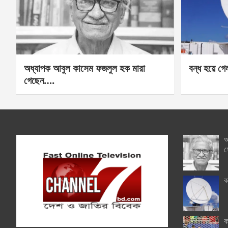
অধ্যাপক আবুল কাসেম ফজলুল হক মারা
বন্ধ হয়ে গ
গেছেন….
অ
গ
ব
ক