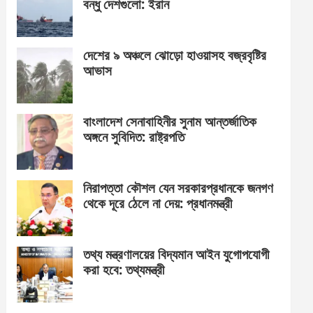
বন্ধু দেশগুলো: ইরান
দেশের ৯ অঞ্চলে ঝোড়ো হাওয়াসহ বজ্রবৃষ্টির
আভাস
বাংলাদেশ সেনাবাহিনীর সুনাম আন্তর্জাতিক
অঙ্গনে সুবিদিত: রাষ্ট্রপতি
নিরাপত্তা কৌশল যেন সরকারপ্রধানকে জনগণ
থেকে দূরে ঠেলে না দেয়: প্রধানমন্ত্রী
তথ্য মন্ত্রণালয়ের বিদ্যমান আইন যুগোপযোগী
করা হবে: তথ্যমন্ত্রী