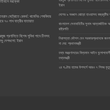
হরমুজ প্রণালিতে বিশেষ সুবিধা পাবে চীনসহ ব
াইনালে মরক্কো
ইরান
দেশের ৯ অঞ্চলে ঝোড়ো হাওয়াসহ বজ্রবৃষ্টি
েহরান মেট্রোতে রেকর্ড: খামেনির শেষবিদায়
িরে ৭০ লাখ যাত্রীর যাতায়াত
বাংলাদেশ সেনাবাহিনীর সুনাম আন্তর্জাতিক অঙ
রাষ্ট্রপতি
রমুজ প্রণালিতে বিশেষ সুবিধা পাবে চীনসহ
নিরাপত্তা কৌশল যেন সরকারপ্রধানকে জনগণ
ন্ধু দেশগুলো: ইরান
না দেয়: প্রধানমন্ত্রী
তথ্য মন্ত্রণালয়ের বিদ্যমান আইন যুগোপযোগ
তথ্যমন্ত্রী
২৪ ঘণ্টায় হামের উপসর্গে আরও ৭ শিশুর মৃত্য