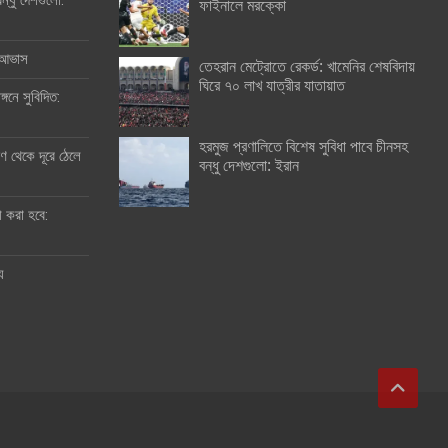
ন্ধু দেশগুলো:
ফাইনালে মরক্কো
র আভাস
তেহরান মেট্রোতে রেকর্ড: খামেনির শেষবিদায়
ঘিরে ৭০ লাখ যাত্রীর যাতায়াত
্গনে সুবিদিত:
হরমুজ প্রণালিতে বিশেষ সুবিধা পাবে চীনসহ
 থেকে দূরে ঠেলে
বন্ধু দেশগুলো: ইরান
ী করা হবে:
ু