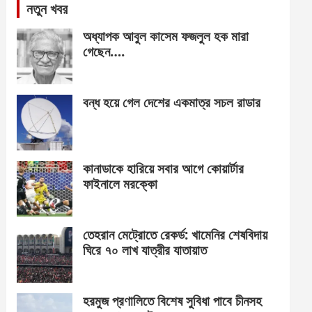
নতুন খবর
অধ্যাপক আবুল কাসেম ফজলুল হক মারা
গেছেন….
বন্ধ হয়ে গেল দেশের একমাত্র সচল রাডার
কানাডাকে হারিয়ে সবার আগে কোয়ার্টার
ফাইনালে মরক্কো
তেহরান মেট্রোতে রেকর্ড: খামেনির শেষবিদায়
ঘিরে ৭০ লাখ যাত্রীর যাতায়াত
হরমুজ প্রণালিতে বিশেষ সুবিধা পাবে চীনসহ