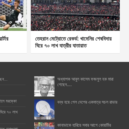
র্টার
তেহরান মেট্রোতে রেকর্ড: খামেনির শেষবিদায়
ঘিরে ৭০ লাখ যাত্রীর যাতায়াত
অধ্যাপক আবুল কাসেম ফজলুল হক মারা
ছেন….
গেছেন….
ইনালে মরক্কো
বন্ধ হয়ে গেল দেশের একমাত্র সচল রাডার
 ঘিরে ৭০ লাখ
কানাডাকে হারিয়ে সবার আগে কোয়ার্টার