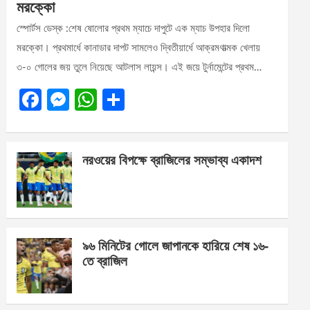
মরক্কো
স্পোর্টস ডেস্ক :শেষ ষোলোর প্রথম ম্যাচে দাপুটে এক ম্যাচ উপহার দিলো
মরক্কো। প্রথমার্ধে কানাডার দাপট সামলেও দ্বিতীয়ার্ধে আক্রমণাত্মক খেলায়
৩-০ গোলের জয় তুলে নিয়েছে আটলাস লায়ন্স। এই জয়ে টুর্নামেন্টের প্রথম…
F
M
W
S
a
es
h
h
ce
se
at
ar
নরওয়ের বিপক্ষে ব্রাজিলের সম্ভাব্য একাদশ
b
n
s
e
o
g
A
o
er
p
k
p
৯৬ মিনিটের গোলে জাপানকে হারিয়ে শেষ ১৬-
তে ব্রাজিল