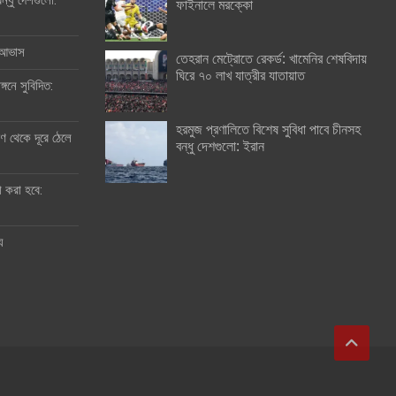
ন্ধু দেশগুলো:
ফাইনালে মরক্কো
র আভাস
তেহরান মেট্রোতে রেকর্ড: খামেনির শেষবিদায়
ঘিরে ৭০ লাখ যাত্রীর যাতায়াত
্গনে সুবিদিত:
হরমুজ প্রণালিতে বিশেষ সুবিধা পাবে চীনসহ
 থেকে দূরে ঠেলে
বন্ধু দেশগুলো: ইরান
ী করা হবে:
ু