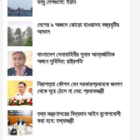
বন্ধু দেশগুলো: ইরান
দেশের ৯ অঞ্চলে ঝোড়ো হাওয়াসহ বজ্রবৃষ্টির
আভাস
বাংলাদেশ সেনাবাহিনীর সুনাম আন্তর্জাতিক
অঙ্গনে সুবিদিত: রাষ্ট্রপতি
নিরাপত্তা কৌশল যেন সরকারপ্রধানকে জনগণ
থেকে দূরে ঠেলে না দেয়: প্রধানমন্ত্রী
তথ্য মন্ত্রণালয়ের বিদ্যমান আইন যুগোপযোগী
করা হবে: তথ্যমন্ত্রী