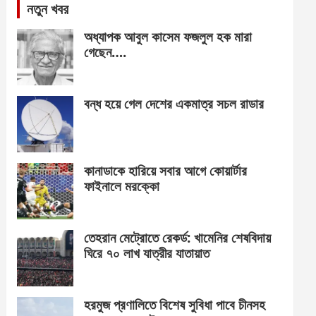
নতুন খবর
অধ্যাপক আবুল কাসেম ফজলুল হক মারা
গেছেন….
বন্ধ হয়ে গেল দেশের একমাত্র সচল রাডার
কানাডাকে হারিয়ে সবার আগে কোয়ার্টার
ফাইনালে মরক্কো
তেহরান মেট্রোতে রেকর্ড: খামেনির শেষবিদায়
ঘিরে ৭০ লাখ যাত্রীর যাতায়াত
হরমুজ প্রণালিতে বিশেষ সুবিধা পাবে চীনসহ