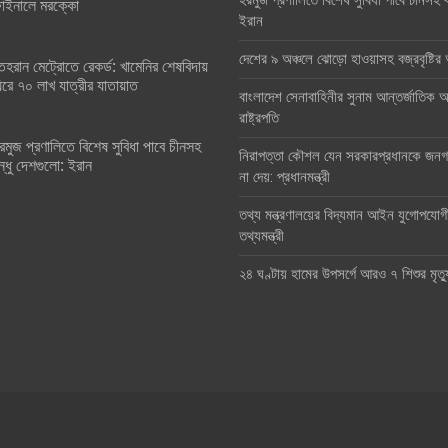
হরমুজ প্রণালিতে বিশেষ সুবিধা পাবে চীনসহ ব
াইনালে মরক্কো
ইরান
দেশের ৯ অঞ্চলে ঝোড়ো হাওয়াসহ বজ্রবৃষ্টি
েহরান মেট্রোতে রেকর্ড: খামেনির শেষবিদায়
িরে ৭০ লাখ যাত্রীর যাতায়াত
বাংলাদেশ সেনাবাহিনীর সুনাম আন্তর্জাতিক অঙ
রাষ্ট্রপতি
রমুজ প্রণালিতে বিশেষ সুবিধা পাবে চীনসহ
নিরাপত্তা কৌশল যেন সরকারপ্রধানকে জনগণ
ন্ধু দেশগুলো: ইরান
না দেয়: প্রধানমন্ত্রী
তথ্য মন্ত্রণালয়ের বিদ্যমান আইন যুগোপযোগ
তথ্যমন্ত্রী
২৪ ঘণ্টায় হামের উপসর্গে আরও ৭ শিশুর মৃত্য