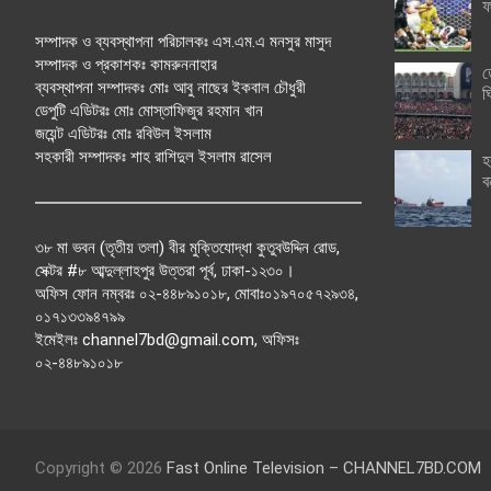
ফ
সম্পাদক ও ব্যবস্থাপনা পরিচালকঃ এস.এম.এ মনসুর মাসুদ
সম্পাদক ও প্রকাশকঃ কামরুননাহার
ত
ব্যবস্থাপনা সম্পাদকঃ মোঃ আবু নাছের ইকবাল চৌধুরী
ঘ
ডেপুটি এডিটরঃ মোঃ মোস্তাফিজুর রহমান খান
জয়েন্ট এডিটরঃ মোঃ রবিউল ইসলাম
সহকারী সম্পাদকঃ শাহ রাশিদুল ইসলাম রাসেল
হ
ব
৩৮ মা ভবন (তৃতীয় তলা) বীর মুক্তিযোদ্ধা কুতুবউদ্দিন রোড,
সেক্টর #৮ আব্দুল্লাহপুর উত্তরা পূর্ব, ঢাকা-১২৩০।
অফিস ফোন নম্বরঃ ০২-৪৪৮৯১০১৮, মোবাঃ০১৯৭০৫৭২৯৩৪,
০১৭১৩৩৯৪৭৯৯
ইমেইলঃ channel7bd@gmail.com, অফিসঃ
০২-৪৪৮৯১০১৮
Copyright © 2026
Fast Online Television – CHANNEL7BD.COM