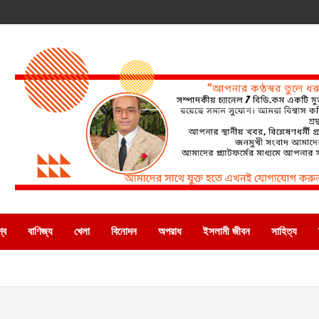
্ব
বাণিজ্য
খেলা
বিনোদন
অপরাধ
ইসলামী জীবন
সাহিত্য