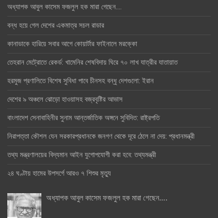
অধ্যাপক আবুল কাসেম ফজলুল হক মারা গেছেন….
বন্ধ হয়ে গেল দেশের একমাত্র সচল রাডার
কানাডাকে হারিয়ে সবার আগে কোয়ার্টার ফাইনালে মরক্কো
তেহরান মেট্রোতে রেকর্ড: খামেনির শেষবিদায় ঘিরে ৭০ লাখ যাত্রীর যাতায়াত
হরমুজ প্রণালিতে বিশেষ সুবিধা পাবে চীনসহ বন্ধু দেশগুলো: ইরান
দেশের ৯ অঞ্চলে ঝোড়ো হাওয়াসহ বজ্রবৃষ্টির আভাস
বাংলাদেশ সেনাবাহিনীর সুনাম আন্তর্জাতিক অঙ্গনে সুবিদিত: রাষ্ট্রপতি
নিরাপত্তা কৌশল যেন সরকারপ্রধানকে জনগণ থেকে দূরে ঠেলে না দেয়: প্রধানমন্ত্রী
তথ্য মন্ত্রণালয়ের বিদ্যমান আইন যুগোপযোগী করা হবে: তথ্যমন্ত্রী
২৪ ঘণ্টায় হামের উপসর্গে আরও ৭ শিশুর মৃত্যু
অধ্যাপক আবুল কাসেম ফজলুল হক মারা গেছেন….