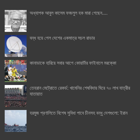
অধ্যাপক আবুল কাসেম ফজলুল হক মারা গেছেন….
বন্ধ হয়ে গেল দেশের একমাত্র সচল রাডার
কানাডাকে হারিয়ে সবার আগে কোয়ার্টার ফাইনালে মরক্কো
তেহরান মেট্রোতে রেকর্ড: খামেনির শেষবিদায় ঘিরে ৭০ লাখ যাত্রীর
যাতায়াত
হরমুজ প্রণালিতে বিশেষ সুবিধা পাবে চীনসহ বন্ধু দেশগুলো: ইরান