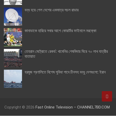
বন্ধ হয়ে গেল দেশের একমাত্র সচল রাডার
কানাডাকে হারিয়ে সবার আগে কোয়ার্টার ফাইনালে মরক্কো
তেহরান মেট্রোতে রেকর্ড: খামেনির শেষবিদায় ঘিরে ৭০ লাখ যাত্রীর
যাতায়াত
হরমুজ প্রণালিতে বিশেষ সুবিধা পাবে চীনসহ বন্ধু দেশগুলো: ইরান
Copyright © 2026
Fast Online Television – CHANNEL7BD.COM