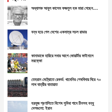
অধ্যাপক আবুল কাসেম ফজলুল হক মারা গেছেন….
বন্ধ হয়ে গেল দেশের একমাত্র সচল রাডার
কানাডাকে হারিয়ে সবার আগে কোয়ার্টার ফাইনালে
মরক্কো
তেহরান মেট্রোতে রেকর্ড: খামেনির শেষবিদায় ঘিরে ৭০
লাখ যাত্রীর যাতায়াত
হরমুজ প্রণালিতে বিশেষ সুবিধা পাবে চীনসহ বন্ধু
দেশগুলো: ইরান