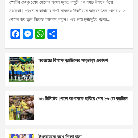
স্পোর্টস ডেস্ক :শেষ ষোলোর প্রথম ম্যাচে দাপুটে এক ম্যাচ উপহার দিলো
মরক্কো। প্রথমার্ধে কানাডার দাপট সামলেও দ্বিতীয়ার্ধে আক্রমণাত্মক খেলায় ৩-০
গোলের জয় তুলে নিয়েছে আটলাস লায়ন্স। এই জয়ে টুর্নামেন্টের প্রথম…
F
M
W
S
a
es
h
h
ce
se
at
ar
নরওয়ের বিপক্ষে ব্রাজিলের সম্ভাব্য একাদশ
b
n
s
e
o
g
A
o
er
p
k
p
৯৬ মিনিটের গোলে জাপানকে হারিয়ে শেষ ১৬-তে ব্রাজিল
ইংল্যান্ডকে রুখে দিলো ঘানা….