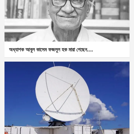
অধ্যাপক আবুল কাসেম ফজলুল হক মারা গেছেন….