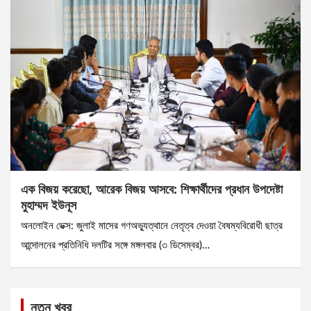
এক বিজয় করেছো, আরেক বিজয় আসবে: শিক্ষার্থীদের প্রধান উপদেষ্টা
মুহাম্মদ ইউনূস
অনলােইন ডেক্স: জুলাই মাসের গণঅভ্যুত্থানে নেতৃত্ব দেওয়া বৈষম্যবিরোধী ছাত্র
আন্দোলনের প্রতিনিধি দলটির সঙ্গে মঙ্গলবার (৩ ডিসেম্বর)…
নতুন খবর