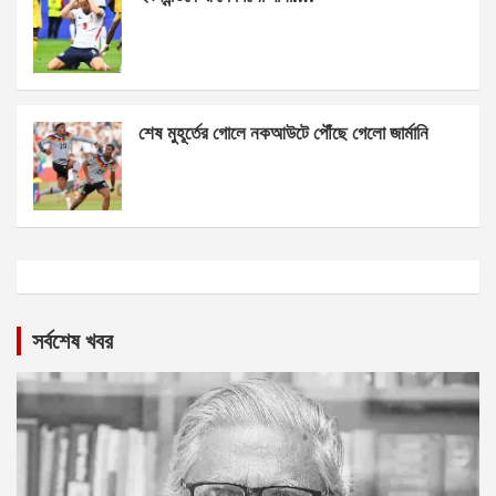
শেষ মুহূর্তের গোলে নকআউটে পৌঁছে গেলো জার্মানি
সর্বশেষ খবর