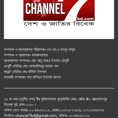
সম্পাদক ও ব্যবস্থাপনা পরিচালকঃ এস.এম.এ মনসুর মাসুদ
সম্পাদক ও প্রকাশকঃ কামরুননাহার
ব্যবস্থাপনা সম্পাদকঃ মোঃ আবু নাছের ইকবাল চৌধুরী
ডেপুটি এডিটরঃ মোঃ মোস্তাফিজুর রহমান খান
জয়েন্ট এডিটরঃ মোঃ রবিউল ইসলাম
সহকারী সম্পাদকঃ শাহ রাশিদুল ইসলাম রাসেল
৩৮ মা ভবন (তৃতীয় তলা) বীর মুক্তিযোদ্ধা কুতুবউদ্দিন রোড, সেক্টর #৮ আব্দুল্লাহপুর
উত্তরা পূর্ব, ঢাকা-১২৩০।
অফিস ফোন নম্বরঃ ০২-৪৪৮৯১০১৮, মোবাঃ০১৯৭০৫৭২৯৩৪, ০১৭১৩৩৯৪৭৯৯
ইমেইলঃ channel7bd@gmail.com, অফিসঃ ০২-৪৪৮৯১০১৮