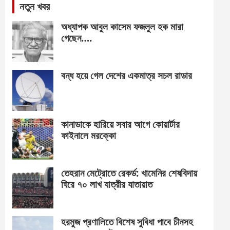
নতুন খবর
অধ্যাপক আবুল কাসেম ফজলুল হক মারা
গেছেন….
বন্ধ হয়ে গেল দেশের একমাত্র সচল রাডার
কানাডাকে হারিয়ে সবার আগে কোয়ার্টার
ফাইনালে মরক্কো
তেহরান মেট্রোতে রেকর্ড: খামেনির শেষবিদায়
ঘিরে ৭০ লাখ যাত্রীর যাতায়াত
হরমুজ প্রণালিতে বিশেষ সুবিধা পাবে চীনসহ