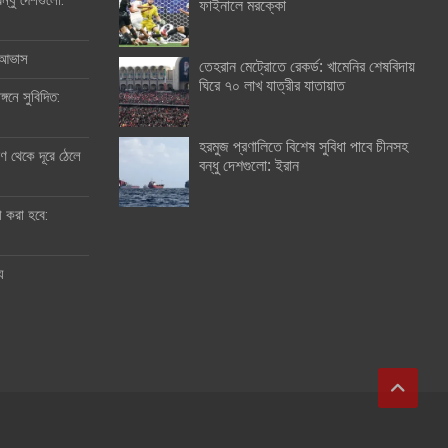
ন্ধু দেশগুলো:
ফাইনালে মরক্কো
র আভাস
তেহরান মেট্রোতে রেকর্ড: খামেনির শেষবিদায়
ঘিরে ৭০ লাখ যাত্রীর যাতায়াত
্গনে সুবিদিত:
হরমুজ প্রণালিতে বিশেষ সুবিধা পাবে চীনসহ
 থেকে দূরে ঠেলে
বন্ধু দেশগুলো: ইরান
ী করা হবে:
ু