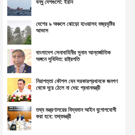
বন্ধু দেশগুলো: ইরান
দেশের ৯ অঞ্চলে ঝোড়ো হাওয়াসহ বজ্রবৃষ্টির
আভাস
বাংলাদেশ সেনাবাহিনীর সুনাম আন্তর্জাতিক
অঙ্গনে সুবিদিত: রাষ্ট্রপতি
নিরাপত্তা কৌশল যেন সরকারপ্রধানকে জনগণ
থেকে দূরে ঠেলে না দেয়: প্রধানমন্ত্রী
তথ্য মন্ত্রণালয়ের বিদ্যমান আইন যুগোপযোগী
করা হবে: তথ্যমন্ত্রী