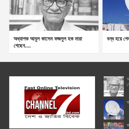
অধ্যাপক আবুল কাসেম ফজলুল হক মারা
বন্ধ হয়ে গ
গেছেন….
অ
গ
ব
ক