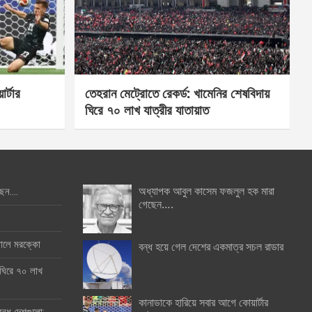
র্টার
তেহরান মেট্রোতে রেকর্ড: খামেনির শেষবিদায়
ঘিরে ৭০ লাখ যাত্রীর যাতায়াত
অধ্যাপক আবুল কাসেম ফজলুল হক মারা
ছেন….
গেছেন….
ইনালে মরক্কো
বন্ধ হয়ে গেল দেশের একমাত্র সচল রাডার
 ঘিরে ৭০ লাখ
কানাডাকে হারিয়ে সবার আগে কোয়ার্টার