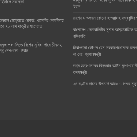
হরমুজ প্রণালিতে বিশেষ সুবিধা পাবে চীনসহ ব
াইনালে মরক্কো
ইরান
দেশের ৯ অঞ্চলে ঝোড়ো হাওয়াসহ বজ্রবৃষ্টি
েহরান মেট্রোতে রেকর্ড: খামেনির শেষবিদায়
িরে ৭০ লাখ যাত্রীর যাতায়াত
বাংলাদেশ সেনাবাহিনীর সুনাম আন্তর্জাতিক অঙ
রাষ্ট্রপতি
রমুজ প্রণালিতে বিশেষ সুবিধা পাবে চীনসহ
নিরাপত্তা কৌশল যেন সরকারপ্রধানকে জনগণ
ন্ধু দেশগুলো: ইরান
না দেয়: প্রধানমন্ত্রী
তথ্য মন্ত্রণালয়ের বিদ্যমান আইন যুগোপযোগ
তথ্যমন্ত্রী
২৪ ঘণ্টায় হামের উপসর্গে আরও ৭ শিশুর মৃত্য