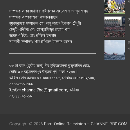
ফ
সম্পাদক ও ব্যবস্থাপনা পরিচালকঃ এস.এম.এ মনসুর মাসুদ
সম্পাদক ও প্রকাশকঃ কামরুননাহার
ত
ব্যবস্থাপনা সম্পাদকঃ মোঃ আবু নাছের ইকবাল চৌধুরী
ঘ
ডেপুটি এডিটরঃ মোঃ মোস্তাফিজুর রহমান খান
জয়েন্ট এডিটরঃ মোঃ রবিউল ইসলাম
সহকারী সম্পাদকঃ শাহ রাশিদুল ইসলাম রাসেল
হ
ব
৩৮ মা ভবন (তৃতীয় তলা) বীর মুক্তিযোদ্ধা কুতুবউদ্দিন রোড,
সেক্টর #৮ আব্দুল্লাহপুর উত্তরা পূর্ব, ঢাকা-১২৩০।
অফিস ফোন নম্বরঃ ০২-৪৪৮৯১০১৮, মোবাঃ০১৯৭০৫৭২৯৩৪,
০১৭১৩৩৯৪৭৯৯
ইমেইলঃ channel7bd@gmail.com, অফিসঃ
০২-৪৪৮৯১০১৮
Copyright © 2026
Fast Online Television – CHANNEL7BD.COM