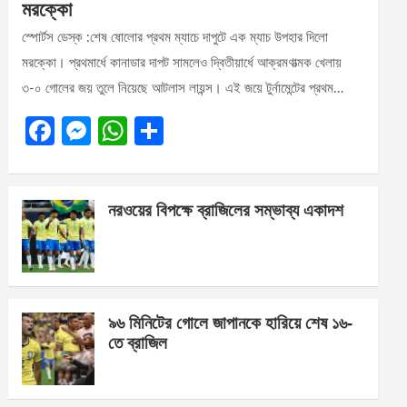
মরক্কো
স্পোর্টস ডেস্ক :শেষ ষোলোর প্রথম ম্যাচে দাপুটে এক ম্যাচ উপহার দিলো
মরক্কো। প্রথমার্ধে কানাডার দাপট সামলেও দ্বিতীয়ার্ধে আক্রমণাত্মক খেলায়
৩-০ গোলের জয় তুলে নিয়েছে আটলাস লায়ন্স। এই জয়ে টুর্নামেন্টের প্রথম…
F
M
W
S
a
es
h
h
ce
se
at
ar
নরওয়ের বিপক্ষে ব্রাজিলের সম্ভাব্য একাদশ
b
n
s
e
o
g
A
o
er
p
k
p
৯৬ মিনিটের গোলে জাপানকে হারিয়ে শেষ ১৬-
তে ব্রাজিল