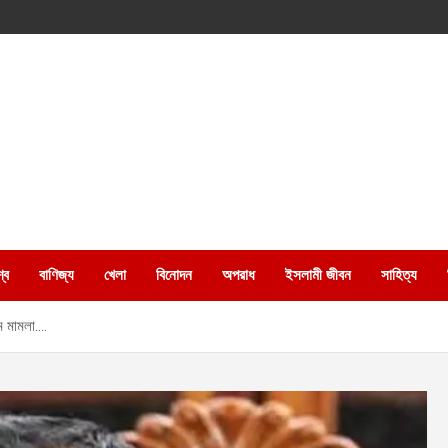
্ব
বাণিজ্য
খেলা
বিনোদন
অপরাধ
ইসলামী জীবন
সাহিত্য
ে মামলা….