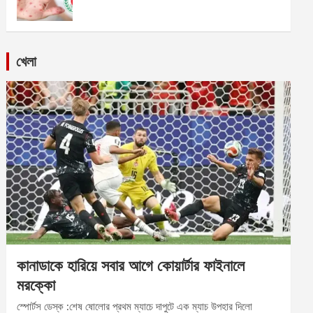
খেলা
কানাডাকে হারিয়ে সবার আগে কোয়ার্টার ফাইনালে
মরক্কো
স্পোর্টস ডেস্ক :শেষ ষোলোর প্রথম ম্যাচে দাপুটে এক ম্যাচ উপহার দিলো