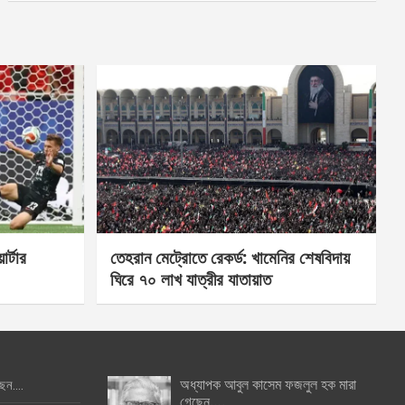
র্টার
তেহরান মেট্রোতে রেকর্ড: খামেনির শেষবিদায়
ঘিরে ৭০ লাখ যাত্রীর যাতায়াত
অধ্যাপক আবুল কাসেম ফজলুল হক মারা
ছেন….
গেছেন….