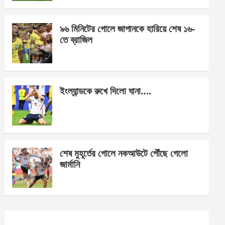
o
er
p
k
p
৯৬ মিনিটের গোলে জাপানকে হারিয়ে শেষ ১৬-
তে ব্রাজিল
ইংল্যান্ডকে রুখে দিলো ঘানা….
শেষ মুহূর্তের গোলে নকআউটে পৌঁছে গেলো
জার্মানি