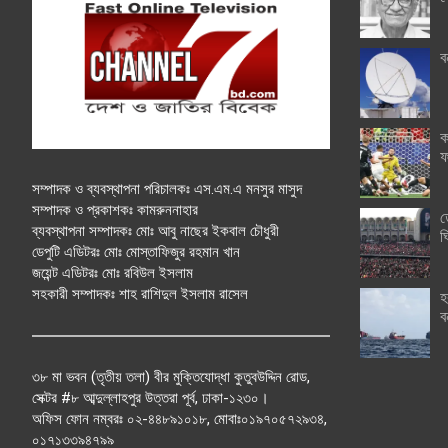
ব
ক
ফ
সম্পাদক ও ব্যবস্থাপনা পরিচালকঃ এস.এম.এ মনসুর মাসুদ
সম্পাদক ও প্রকাশকঃ কামরুননাহার
ত
ব্যবস্থাপনা সম্পাদকঃ মোঃ আবু নাছের ইকবাল চৌধুরী
ঘ
ডেপুটি এডিটরঃ মোঃ মোস্তাফিজুর রহমান খান
জয়েন্ট এডিটরঃ মোঃ রবিউল ইসলাম
সহকারী সম্পাদকঃ শাহ রাশিদুল ইসলাম রাসেল
হ
ব
৩৮ মা ভবন (তৃতীয় তলা) বীর মুক্তিযোদ্ধা কুতুবউদ্দিন রোড,
সেক্টর #৮ আব্দুল্লাহপুর উত্তরা পূর্ব, ঢাকা-১২৩০।
অফিস ফোন নম্বরঃ ০২-৪৪৮৯১০১৮, মোবাঃ০১৯৭০৫৭২৯৩৪,
০১৭১৩৩৯৪৭৯৯