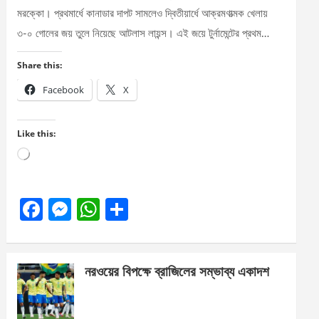
মরক্কো। প্রথমার্ধে কানাডার দাপট সামলেও দ্বিতীয়ার্ধে আক্রমণাত্মক খেলায়
৩-০ গোলের জয় তুলে নিয়েছে আটলাস লায়ন্স। এই জয়ে টুর্নামেন্টের প্রথম…
Share this:
Facebook
X
Like this:
Loading…
F
M
W
S
a
es
h
h
ce
se
at
ar
নরওয়ের বিপক্ষে ব্রাজিলের সম্ভাব্য একাদশ
b
n
s
e
o
g
A