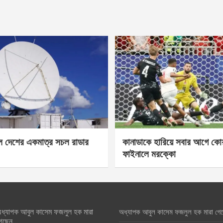
েল দেশের একমাত্র সচল রাডার
কানাডাকে হারিয়ে সবার আগে কোয়া
ফাইনালে মরক্কো
ধ্যাপক আবুল কাসেম ফজলুল হক মারা
অধ্যাপক আবুল কাসেম ফজলুল হক মারা গে
েছেন….