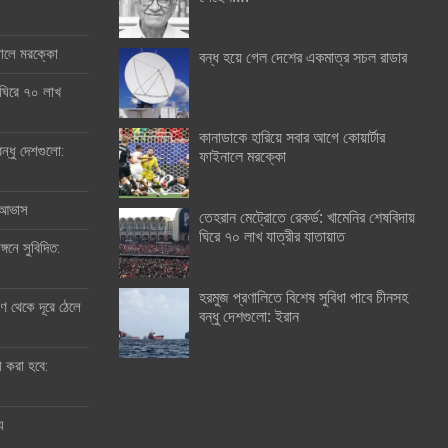
ইনালে মরক্কো
বন্ধ হয়ে গেল দেশের একমাত্র সচল রাডার
 ঘিরে ৭০ লাখ
কানাডাকে হারিয়ে সবার আগে কোয়ার্টার
ন্ধু দেশগুলো:
ফাইনালে মরক্কো
র আভাস
তেহরান মেট্রোতে রেকর্ড: খামেনির শেষবিদায়
ঘিরে ৭০ লাখ যাত্রীর যাতায়াত
্গনে সুবিদিত:
হরমুজ প্রণালিতে বিশেষ সুবিধা পাবে চীনসহ
 থেকে দূরে ঠেলে
বন্ধু দেশগুলো: ইরান
ী করা হবে:
ু