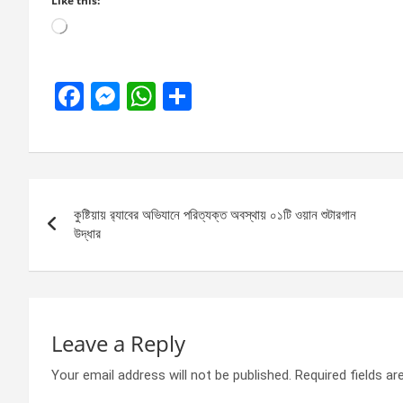
Like this:
Loading…
F
M
W
S
a
es
h
h
ce
se
at
ar
b
n
s
e
Post
o
g
A
কুষ্টিয়ায় র‌্যাবের অভিযানে পরিত্যক্ত অবস্থায় ০১টি ওয়ান শুটারগান
navigation
o
er
p
উদ্ধার
k
p
Leave a Reply
Your email address will not be published.
Required fields a