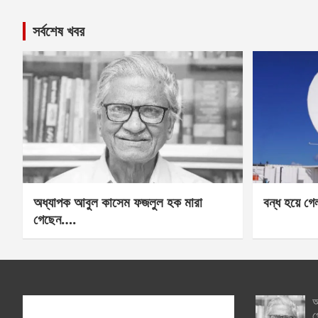
সর্বশেষ খবর
অধ্যাপক আবুল কাসেম ফজলুল হক মারা
বন্ধ হয়ে গ
গেছেন….
অ
গ