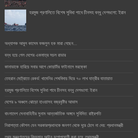
হরমুজ প্রণালিতে বিশেষ সুবিধা পাবে চীনসহ বন্ধু দেশগুলো: ইরান
অধ্যাপক আবুল কাসেম ফজলুল হক মারা গেছেন….
বন্ধ হয়ে গেল দেশের একমাত্র সচল রাডার
কানাডাকে হারিয়ে সবার আগে কোয়ার্টার ফাইনালে মরক্কো
তেহরান মেট্রোতে রেকর্ড: খামেনির শেষবিদায় ঘিরে ৭০ লাখ যাত্রীর যাতায়াত
হরমুজ প্রণালিতে বিশেষ সুবিধা পাবে চীনসহ বন্ধু দেশগুলো: ইরান
দেশের ৯ অঞ্চলে ঝোড়ো হাওয়াসহ বজ্রবৃষ্টির আভাস
বাংলাদেশ সেনাবাহিনীর সুনাম আন্তর্জাতিক অঙ্গনে সুবিদিত: রাষ্ট্রপতি
নিরাপত্তা কৌশল যেন সরকারপ্রধানকে জনগণ থেকে দূরে ঠেলে না দেয়: প্রধানমন্ত্রী
তথ্য মন্ত্রণালয়ের বিদ্যমান আইন যুগোপযোগী করা হবে: তথ্যমন্ত্রী