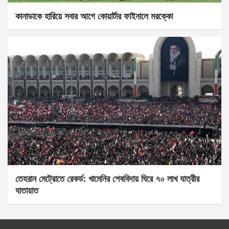
কানাডাকে হারিয়ে সবার আগে কোয়ার্টার ফাইনালে মরক্কো
তেহরান মেট্রোতে রেকর্ড: খামেনির শেষবিদায় ঘিরে ৭০ লাখ যাত্রীর
যাতায়াত