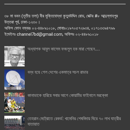
৩৮ মা ভবন (তৃতীয় তলা) বীর মুক্তিযোদ্ধা কুতুবউদ্দিন রোড, সেক্টর #৮ আব্দুল্লাহপুর
উত্তরা পূর্ব, ঢাকা-১২৩০।
অফিস ফোন নম্বরঃ ০২-৪৪৮৯১০১৮, মোবাঃ০১৯৭০৫৭২৯৩৪, ০১৭১৩৩৯৪৭৯৯
ইমেইলঃ channel7bd@gmail.com, অফিসঃ ০২-৪৪৮৯১০১৮
অধ্যাপক আবুল কাসেম ফজলুল হক মারা গেছেন….
বন্ধ হয়ে গেল দেশের একমাত্র সচল রাডার
কানাডাকে হারিয়ে সবার আগে কোয়ার্টার ফাইনালে মরক্কো
তেহরান মেট্রোতে রেকর্ড: খামেনির শেষবিদায় ঘিরে ৭০ লাখ যাত্রীর
যাতায়াত