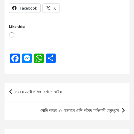
Facebook
X
Like this:
Loading…
F
M
W
S
a
es
h
h
ce
se
at
ar
b
n
s
e
Post
সাবেক মন্ত্রী লতিফ বিশ্বাস আটক
o
g
A
navigation
o
er
p
সৌদি আরবে ১৯ হাজারের বেশি অবৈধ অভিবাসী গ্রেপ্তার
k
p