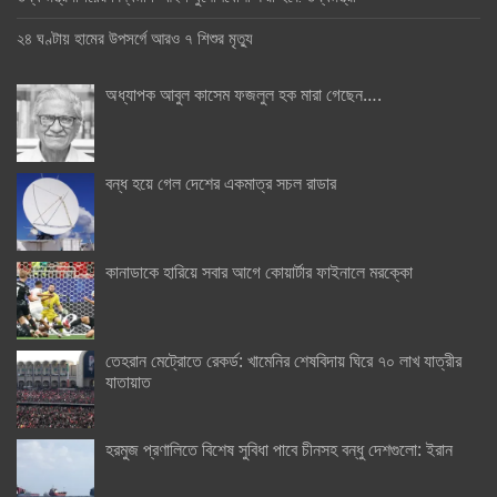
২৪ ঘণ্টায় হামের উপসর্গে আরও ৭ শিশুর মৃত্যু
অধ্যাপক আবুল কাসেম ফজলুল হক মারা গেছেন….
বন্ধ হয়ে গেল দেশের একমাত্র সচল রাডার
কানাডাকে হারিয়ে সবার আগে কোয়ার্টার ফাইনালে মরক্কো
তেহরান মেট্রোতে রেকর্ড: খামেনির শেষবিদায় ঘিরে ৭০ লাখ যাত্রীর
যাতায়াত
হরমুজ প্রণালিতে বিশেষ সুবিধা পাবে চীনসহ বন্ধু দেশগুলো: ইরান