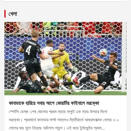
খেলা
কানাডাকে হারিয়ে সবার আগে কোয়ার্টার ফাইনালে মরক্কো
স্পোর্টস ডেস্ক :শেষ ষোলোর প্রথম ম্যাচে দাপুটে এক ম্যাচ উপহার দিলো
মরক্কো। প্রথমার্ধে কানাডার দাপট সামলেও দ্বিতীয়ার্ধে আক্রমণাত্মক খেলায় ৩-০
গোলের জয় তুলে নিয়েছে আটলাস লায়ন্স। এই জয়ে টুর্নামেন্টের প্রথম…