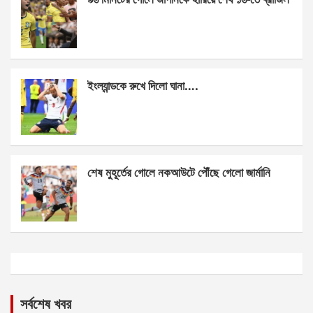
ইংল্যান্ডকে রুখে দিলো ঘানা….
শেষ মুহূর্তের গোলে নকআউটে পৌঁছে গেলো জার্মানি
সর্বশেষ খবর