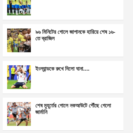
o
g
A
o
er
p
k
p
৯৬ মিনিটের গোলে জাপানকে হারিয়ে শেষ ১৬-
তে ব্রাজিল
ইংল্যান্ডকে রুখে দিলো ঘানা….
শেষ মুহূর্তের গোলে নকআউটে পৌঁছে গেলো
জার্মানি