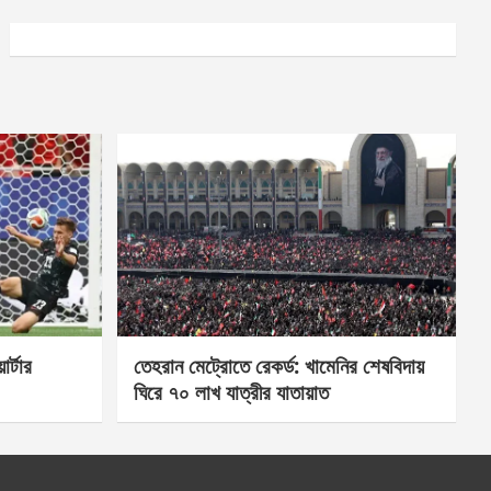
র্টার
তেহরান মেট্রোতে রেকর্ড: খামেনির শেষবিদায়
ঘিরে ৭০ লাখ যাত্রীর যাতায়াত