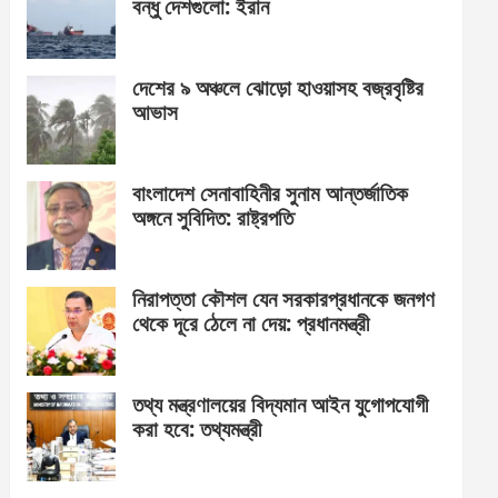
বন্ধু দেশগুলো: ইরান
দেশের ৯ অঞ্চলে ঝোড়ো হাওয়াসহ বজ্রবৃষ্টির
আভাস
বাংলাদেশ সেনাবাহিনীর সুনাম আন্তর্জাতিক
অঙ্গনে সুবিদিত: রাষ্ট্রপতি
নিরাপত্তা কৌশল যেন সরকারপ্রধানকে জনগণ
থেকে দূরে ঠেলে না দেয়: প্রধানমন্ত্রী
তথ্য মন্ত্রণালয়ের বিদ্যমান আইন যুগোপযোগী
করা হবে: তথ্যমন্ত্রী