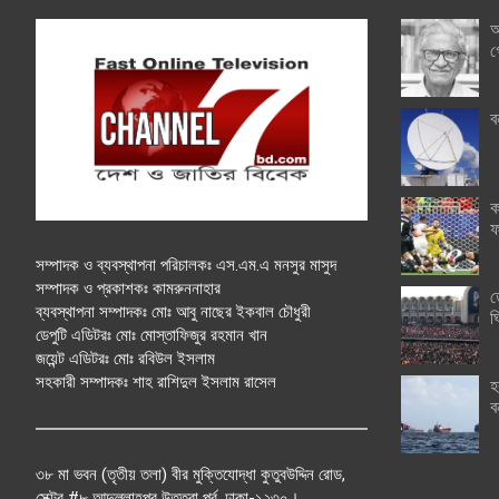
অ
গ
ব
ক
ফ
সম্পাদক ও ব্যবস্থাপনা পরিচালকঃ এস.এম.এ মনসুর মাসুদ
সম্পাদক ও প্রকাশকঃ কামরুননাহার
ত
ব্যবস্থাপনা সম্পাদকঃ মোঃ আবু নাছের ইকবাল চৌধুরী
ঘ
ডেপুটি এডিটরঃ মোঃ মোস্তাফিজুর রহমান খান
জয়েন্ট এডিটরঃ মোঃ রবিউল ইসলাম
সহকারী সম্পাদকঃ শাহ রাশিদুল ইসলাম রাসেল
হ
ব
৩৮ মা ভবন (তৃতীয় তলা) বীর মুক্তিযোদ্ধা কুতুবউদ্দিন রোড,
সেক্টর #৮ আব্দুল্লাহপুর উত্তরা পূর্ব, ঢাকা-১২৩০।