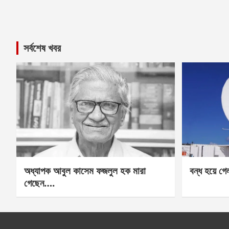
সর্বশেষ খবর
অধ্যাপক আবুল কাসেম ফজলুল হক মারা
বন্ধ হয়ে গ
গেছেন….