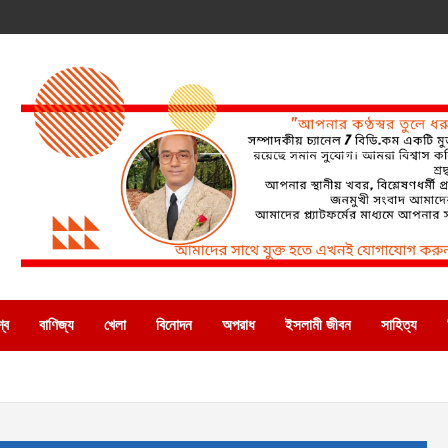
্ব
বাণিজ্য
খেলা
বিনোদন
অপরাধ
ইসলামী জীবন
সাহিত্য