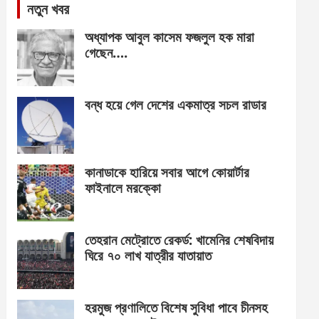
নতুন খবর
অধ্যাপক আবুল কাসেম ফজলুল হক মারা
গেছেন….
বন্ধ হয়ে গেল দেশের একমাত্র সচল রাডার
কানাডাকে হারিয়ে সবার আগে কোয়ার্টার
ফাইনালে মরক্কো
তেহরান মেট্রোতে রেকর্ড: খামেনির শেষবিদায়
ঘিরে ৭০ লাখ যাত্রীর যাতায়াত
হরমুজ প্রণালিতে বিশেষ সুবিধা পাবে চীনসহ