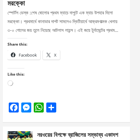
মরক্কো
স্পোর্টস ডেস্ক :শেষ ষোলোর প্রথম ম্যাচে দাপুটে এক ম্যাচ উপহার দিলো
মরক্কো। প্রথমার্ধে কানাডার দাপট সামলেও দ্বিতীয়ার্ধে আক্রমণাত্মক খেলায়
৩-০ গোলের জয় তুলে নিয়েছে আটলাস লায়ন্স। এই জয়ে টুর্নামেন্টের প্রথম…
Share this:
Facebook
X
Like this:
Loading…
F
M
W
S
a
es
h
h
ce
se
at
ar
নরওয়ের বিপক্ষে ব্রাজিলের সম্ভাব্য একাদশ
b
n
s
e