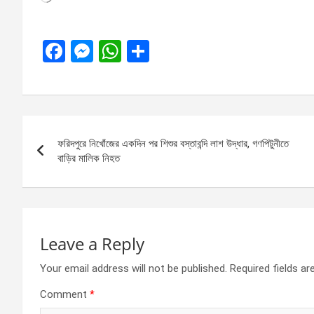
F
M
W
S
a
es
h
h
ce
se
at
ar
b
n
s
e
Post
o
g
A
ফরিদপুরে নিখোঁজের একদিন পর শিশুর বস্তাবন্দি লাশ উদ্ধার, গণপিটুনীতে
navigation
o
er
p
বাড়ির মালিক নিহত
k
p
Leave a Reply
Your email address will not be published.
Required fields a
Comment
*