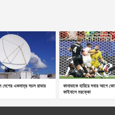
েল দেশের একমাত্র সচল রাডার
কানাডাকে হারিয়ে সবার আগে কোয়া
ফাইনালে মরক্কো