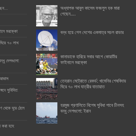
অধ্যাপক আবুল কাসেম ফজলুল হক মারা
ছেন….
গেছেন….
ইনালে মরক্কো
বন্ধ হয়ে গেল দেশের একমাত্র সচল রাডার
 ঘিরে ৭০ লাখ
কানাডাকে হারিয়ে সবার আগে কোয়ার্টার
ন্ধু দেশগুলো:
ফাইনালে মরক্কো
র আভাস
তেহরান মেট্রোতে রেকর্ড: খামেনির শেষবিদায়
ঘিরে ৭০ লাখ যাত্রীর যাতায়াত
্গনে সুবিদিত:
হরমুজ প্রণালিতে বিশেষ সুবিধা পাবে চীনসহ
 থেকে দূরে ঠেলে
বন্ধু দেশগুলো: ইরান
ী করা হবে: