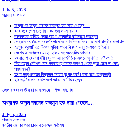
July 5, 2026
প্রধান সম্পাদক
অধ্যাপক আবুল কাসেম ফজলুল হক মারা গেছেন….
বন্ধ হয়ে গেল দেশের একমাত্র সচল রাডার
কানাডাকে হারিয়ে সবার আগে কোয়ার্টার ফাইনালে মরক্কো
তেহরান মেট্রোতে রেকর্ড: খামেনির শেষবিদায় ঘিরে ৭০ লাখ যাত্রীর যাতায়াত
হরমুজ প্রণালিতে বিশেষ সুবিধা পাবে চীনসহ বন্ধু দেশগুলো: ইরান
দেশের ৯ অঞ্চলে ঝোড়ো হাওয়াসহ বজ্রবৃষ্টির আভাস
বাংলাদেশ সেনাবাহিনীর সুনাম আন্তর্জাতিক অঙ্গনে সুবিদিত: রাষ্ট্রপতি
নিরাপত্তা কৌশল যেন সরকারপ্রধানকে জনগণ থেকে দূরে ঠেলে না দেয়:
প্রধানমন্ত্রী
তথ্য মন্ত্রণালয়ের বিদ্যমান আইন যুগোপযোগী করা হবে: তথ্যমন্ত্রী
২৪ ঘণ্টায় হামের উপসর্গে আরও ৭ শিশুর মৃত্যু
জেলার খবর
জাতীয়
ঢাকা
বাংলাদেশ
শিক্ষা
সর্বশেষ
অধ্যাপক আবুল কাসেম ফজলুল হক মারা গেছেন….
July 5, 2026
প্রধান সম্পাদক
জাতীয়
জেলার খবর
ঢাকা
বাংলাদেশ
সর্বশেষ