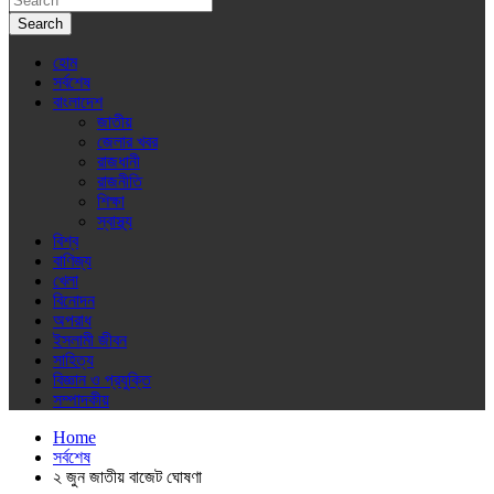
Search
হোম
সর্বশেষ
বাংলাদেশ
জাতীয়
জেলার খবর
রাজধানী
রাজনীতি
শিক্ষা
স্বাস্থ্য
বিশ্ব
বাণিজ্য
খেলা
বিনোদন
অপরাধ
ইসলামী জীবন
সাহিত্য
বিজ্ঞান ও প্রযুক্তি
সম্পাদকীয়
Home
সর্বশেষ
২ জুন জাতীয় বাজেট ঘোষণা