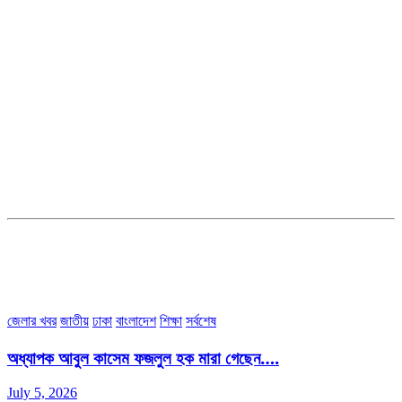
সম্পাদক ও ব্যবস্থাপনা পরিচালকঃ এস.এম.এ মনসুর মাসুদ
সম্পাদক ও প্রকাশকঃ কামরুননাহার
ব্যবস্থাপনা সম্পাদকঃ মোঃ আবু নাছের ইকবাল চৌধুরী
ডেপুটি এডিটরঃ মোঃ মোস্তাফিজুর রহমান খান
জয়েন্ট এডিটরঃ মোঃ রবিউল ইসলাম
সহকারী সম্পাদকঃ শাহ রাশিদুল ইসলাম রাসেল
৩৮ মা ভবন (তৃতীয় তলা) বীর মুক্তিযোদ্ধা কুতুবউদ্দিন রোড, সেক্টর #৮ আব্দুল্লাহপুর
উত্তরা পূর্ব, ঢাকা-১২৩০।
অফিস ফোন নম্বরঃ ০২-৪৪৮৯১০১৮, মোবাঃ০১৯৭০৫৭২৯৩৪, ০১৭১৩৩৯৪৭৯৯
ইমেইলঃ channel7bd@gmail.com, অফিসঃ ০২-৪৪৮৯১০১৮
জেলার খবর
জাতীয়
ঢাকা
বাংলাদেশ
শিক্ষা
সর্বশেষ
অধ্যাপক আবুল কাসেম ফজলুল হক মারা গেছেন….
July 5, 2026