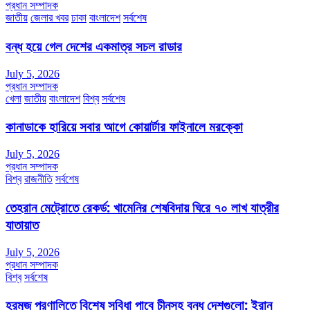
প্রধান সম্পাদক
জাতীয়
জেলার খবর
ঢাকা
বাংলাদেশ
সর্বশেষ
বন্ধ হয়ে গেল দেশের একমাত্র সচল রাডার
July 5, 2026
প্রধান সম্পাদক
খেলা
জাতীয়
বাংলাদেশ
বিশ্ব
সর্বশেষ
কানাডাকে হারিয়ে সবার আগে কোয়ার্টার ফাইনালে মরক্কো
July 5, 2026
প্রধান সম্পাদক
বিশ্ব
রাজনীতি
সর্বশেষ
তেহরান মেট্রোতে রেকর্ড: খামেনির শেষবিদায় ঘিরে ৭০ লাখ যাত্রীর
যাতায়াত
July 5, 2026
প্রধান সম্পাদক
বিশ্ব
সর্বশেষ
হরমুজ প্রণালিতে বিশেষ সুবিধা পাবে চীনসহ বন্ধু দেশগুলো: ইরান