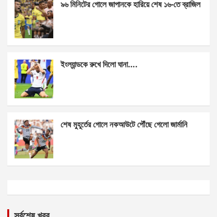
৯৬ মিনিটের গোলে জাপানকে হারিয়ে শেষ ১৬-তে ব্রাজিল
ইংল্যান্ডকে রুখে দিলো ঘানা….
শেষ মুহূর্তের গোলে নকআউটে পৌঁছে গেলো জার্মানি
সর্বশেষ খবর