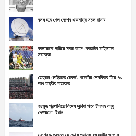
বন্ধ হয়ে গেল দেশের একমাত্র সচল রাডার
কানাডাকে হারিয়ে সবার আগে কোয়ার্টার ফাইনালে
মরক্কো
তেহরান মেট্রোতে রেকর্ড: খামেনির শেষবিদায় ঘিরে ৭০
লাখ যাত্রীর যাতায়াত
হরমুজ প্রণালিতে বিশেষ সুবিধা পাবে চীনসহ বন্ধু
দেশগুলো: ইরান
দেশের ৯ অঞ্চলে ঝোড়ো হাওয়াসহ বজ্রবৃষ্টির আভাস