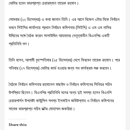
ভোটার হবেন ভারপ্রাপ্ত চেয়ারম্যান তারেক রহমান।
সোমবার (২২ ডিসেম্বর) এ কথা জানান তিনি। এর আগে বিকেল ৩টার দিকে নির্বাচন
ভবনে সিইসির কার্যালয়ে প্রধান নির্বাচন কমিশনার (সিইসি) এ এম এম নাসির
উদ্দিনের সঙ্গে বৈঠক করেন সালাউদ্দিন আহমদের নেতৃত্বাধীন বিএনপির একটি
প্রতিনিধি দল।
তিনি বলেন, আগামী বৃহস্পতিবার (২৫ ডিসেম্বর) দেশে ফিরবেন তারেক রহমান। পরে
শনিবার (২৭ ডিসেম্বর) ভোটার কার্ড হওয়ার জন্য সব কার্যক্রম শুরু করবেন।
বৈঠকে নির্বাচন কমিশনার রহমানেল মাছউদ ও নির্বাচন কমিশনের সিনিয়র সচিব
উপস্থিত ছিলেন। বিএনপির প্রতিনিধি দলের অন্য দুই সদস্য হলেন বিএনপি
চেয়ারপার্সন উপদেষ্টা কাউন্সিল সদস্য ইসমাইল জবিউল্লাহ ও নির্বাচন কমিশনের
সাবেক ভারপ্রাপ্ত সচিব ডক্টর মোহাম্মদ জকরিয়া।
Share this: