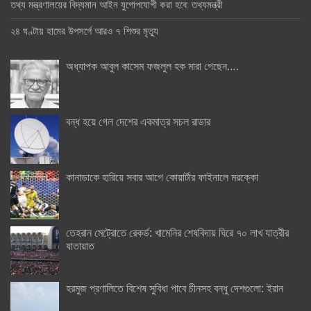
তথ্য মন্ত্রণালয়ের বিদ্যমান আইন যুগোপযোগী করা হবে: তথ্যমন্ত্রী
২৪ ঘণ্টায় হামের উপসর্গে আরও ৭ শিশুর মৃত্যু
অধ্যাপক আবুল কাসেম ফজলুল হক মারা গেছেন….
বন্ধ হয়ে গেল দেশের একমাত্র সচল রাডার
কানাডাকে হারিয়ে সবার আগে কোয়ার্টার ফাইনালে মরক্কো
তেহরান মেট্রোতে রেকর্ড: খামেনির শেষবিদায় ঘিরে ৭০ লাখ যাত্রীর
যাতায়াত
হরমুজ প্রণালিতে বিশেষ সুবিধা পাবে চীনসহ বন্ধু দেশগুলো: ইরান