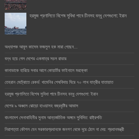
হরমুজ প্রণালিতে বিশেষ সুবিধা পাবে চীনসহ বন্ধু দেশগুলো: ইরান
অধ্যাপক আবুল কাসেম ফজলুল হক মারা গেছেন….
বন্ধ হয়ে গেল দেশের একমাত্র সচল রাডার
কানাডাকে হারিয়ে সবার আগে কোয়ার্টার ফাইনালে মরক্কো
তেহরান মেট্রোতে রেকর্ড: খামেনির শেষবিদায় ঘিরে ৭০ লাখ যাত্রীর যাতায়াত
হরমুজ প্রণালিতে বিশেষ সুবিধা পাবে চীনসহ বন্ধু দেশগুলো: ইরান
দেশের ৯ অঞ্চলে ঝোড়ো হাওয়াসহ বজ্রবৃষ্টির আভাস
বাংলাদেশ সেনাবাহিনীর সুনাম আন্তর্জাতিক অঙ্গনে সুবিদিত: রাষ্ট্রপতি
নিরাপত্তা কৌশল যেন সরকারপ্রধানকে জনগণ থেকে দূরে ঠেলে না দেয়: প্রধানমন্ত্রী