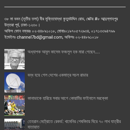
৩৮ মা ভবন (তৃতীয় তলা) বীর মুক্তিযোদ্ধা কুতুবউদ্দিন রোড, সেক্টর #৮ আব্দুল্লাহপুর
উত্তরা পূর্ব, ঢাকা-১২৩০।
অফিস ফোন নম্বরঃ ০২-৪৪৮৯১০১৮, মোবাঃ০১৯৭০৫৭২৯৩৪, ০১৭১৩৩৯৪৭৯৯
ইমেইলঃ channel7bd@gmail.com, অফিসঃ ০২-৪৪৮৯১০১৮
অধ্যাপক আবুল কাসেম ফজলুল হক মারা গেছেন….
বন্ধ হয়ে গেল দেশের একমাত্র সচল রাডার
কানাডাকে হারিয়ে সবার আগে কোয়ার্টার ফাইনালে মরক্কো
তেহরান মেট্রোতে রেকর্ড: খামেনির শেষবিদায় ঘিরে ৭০ লাখ যাত্রীর
যাতায়াত