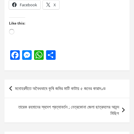
Facebook
X
Like this:
Loading…
F
M
W
S
a
es
h
h
ce
se
at
ar
b
n
s
e
Post
মনোহরদীতে অবৈধভাবে কৃষি জমির মাটি কাটায় ৫ জনের কারাদণ্ড
o
g
A
navigation
o
er
p
তারেক রহমানের স্বদেশ প্রত্যাবর্তন ; নেত্রকোনা জেলা ছাত্রদলের আনন্দ
k
p
মিছিল