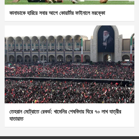
কানাডাকে হারিয়ে সবার আগে কোয়ার্টার ফাইনালে মরক্কো
তেহরান মেট্রোতে রেকর্ড: খামেনির শেষবিদায় ঘিরে ৭০ লাখ যাত্রীর
যাতায়াত