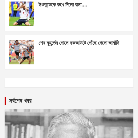
ইংল্যান্ডকে রুখে দিলো ঘানা….
শেষ মুহূর্তের গোলে নকআউটে পৌঁছে গেলো জার্মানি
সর্বশেষ খবর