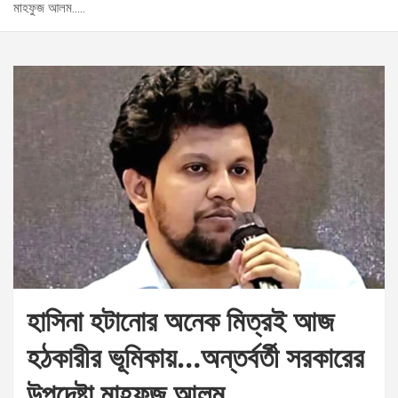
মাহফুজ আলম…..
হাসিনা হটানোর অনেক মিত্রই আজ
হঠকারীর ভূমিকায়…অন্তর্বর্তী সরকারের
উপদেষ্টা মাহফুজ আলম…..