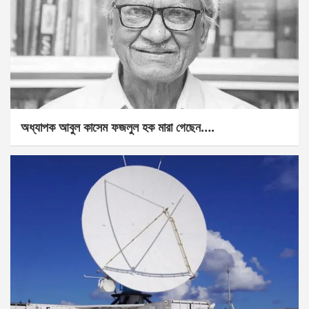
অধ্যাপক আবুল কাসেম ফজলুল হক মারা গেছেন….