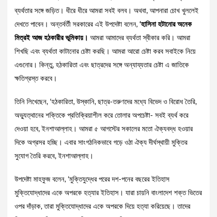
ব্যর্থতার সঙ্গে জড়িত। ধীরে ধীরে আমরা সবই বলব। অথবা, আপনারা চোখ খুললেই
দেখতে পাবেন। অন্তর্বর্তী সরকারের এই উপদেষ্টা বলেন,
‘হাসিনা হটানোর অনেক
মিত্রই আজ হঠকারীর ভূমিকায়।
আমরা আমাদের ব্যর্থতা স্বীকার করি। আমরা
শিখছি এবং ব্যর্থতা কাটানোর চেষ্টা করছি। আমরা আরো চেষ্টা করব সবাইকে নিয়ে
এগুনোর। কিন্তু, হঠকারিতা এবং ছাত্রদের সঙ্গে অন্যায্যতার চেষ্টা এ জাতিকে
ক্ষতিগ্রস্ত করবে।
তিনি লিখেছেন, ‘হঠকারিতা, উস্কানি, ছাত্র-তরুণদের মধ্যে বিভেদ ও বিরোধ তৈরি,
অভ্যুত্থানের শক্তিকে প্রতিক্রিয়াশীল করে তোলার অপচেষ্টা- সবই ব্যর্থ করে
দেওয়া হবে, ইনশাআল্লাহ। আমরা ৫ আগস্টের সকালের মতো ঐক্যবদ্ধ হওয়ার
দিকে অগ্রসর হচ্ছি। এবার সাংগঠনিকভাবে গড়ে ওঠা ঐক্য দীর্ঘস্থায়ী মুক্তির
সুযোগ তৈরি করবে, ইনশাআল্লাহ।
উপদেষ্টা মাহফুজ বলেন, ‘মুক্তিযুদ্ধের পরের দশ-পনের বছরের ইতিহাস
মুক্তিযোদ্ধাদের একে অপরকে হত্যার ইতিহাস। যারা চায়নি বাংলাদেশ শক্ত ভিতের
ওপর দাঁড়াক, তারা মুক্তিযোদ্ধাদের একে অপরকে দিয়ে হত্যা করিয়েছে। তাদের