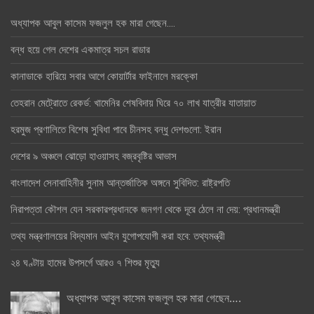
অধ্যাপক আবুল কাসেম ফজলুল হক মারা গেছেন….
বন্ধ হয়ে গেল দেশের একমাত্র সচল রাডার
কানাডাকে হারিয়ে সবার আগে কোয়ার্টার ফাইনালে মরক্কো
তেহরান মেট্রোতে রেকর্ড: খামেনির শেষবিদায় ঘিরে ৭০ লাখ যাত্রীর যাতায়াত
হরমুজ প্রণালিতে বিশেষ সুবিধা পাবে চীনসহ বন্ধু দেশগুলো: ইরান
দেশের ৯ অঞ্চলে ঝোড়ো হাওয়াসহ বজ্রবৃষ্টির আভাস
বাংলাদেশ সেনাবাহিনীর সুনাম আন্তর্জাতিক অঙ্গনে সুবিদিত: রাষ্ট্রপতি
নিরাপত্তা কৌশল যেন সরকারপ্রধানকে জনগণ থেকে দূরে ঠেলে না দেয়: প্রধানমন্ত্রী
তথ্য মন্ত্রণালয়ের বিদ্যমান আইন যুগোপযোগী করা হবে: তথ্যমন্ত্রী
২৪ ঘণ্টায় হামের উপসর্গে আরও ৭ শিশুর মৃত্যু
অধ্যাপক আবুল কাসেম ফজলুল হক মারা গেছেন….