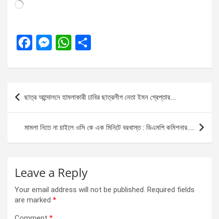
Loading…
F
M
W
S
a
es
h
h
ce
se
at
ar
b
n
s
e
Post
ছাত্র আন্দোলনে হামলাকারী ঢাবির ছাত্রলীগ নেতা ইমন গ্রেপ্তার….
o
g
A
navigation
o
er
p
মামলা নিতে না চাইলে ওসি কে এক মিনিটে বরখাস্ত : ডিএমপি কমিশনার…..
k
p
Leave a Reply
Your email address will not be published.
Required fields
are marked
*
Comment
*