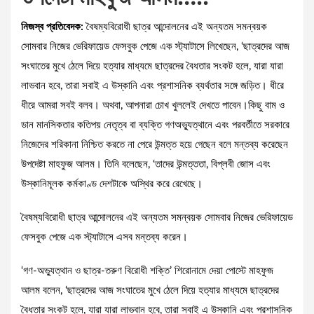
নিজস্ব প্রতিবেদক:
বৈষম্যবিরোধী ছাত্র আন্দোলনের এই অন্যতম সমন্বয়ক
সোমবার নিজের ভেরিফায়েড ফেসবুক পেজে এক স্ট্যাটাসে লিখেছেন, ‘ছাত্রদের আজ
সংঘাতের মুখে ঠেলে দিয়ে হত্যার মাধ্যমে ছাত্রদের বৈধতার সংকট হলে, যারা যারা
লাভবান হবে, তারা সবাই এ উস্কানি এবং প্রশাসনিক ব্যর্থতার সঙ্গে জড়িত। ধীরে
ধীরে আমরা সবই বলব। অথবা, আপনারা চোখ খুললেই দেখতে পাবেন।কিছু বাম ও
ডান মানসিকতার কতিপয় নেতৃত্ব বা ব্যক্তি গণঅভ্যুত্থানে এবং পরবর্তীতে সরকারে
নিজেদের শরিকানা নিশ্চিত করতে না পেরে উন্মত্ত হয়ে গেছেন বলে মন্তব্য করেছেন
উপদেষ্টা মাহফুজ আলম। তিনি বলেছেন, ‘তাদের উন্মত্ততা, বিপ্লবী জোস এবং
উস্কানিমূলক কর্মকাণ্ড দেশটাকে অস্থির করে রেখেছে।
বৈষম্যবিরোধী ছাত্র আন্দোলনের এই অন্যতম সমন্বয়ক সোমবার নিজের ভেরিফায়েড
ফেসবুক পেজে এক স্ট্যাটাসে এসব মন্তব্য করেন।
‘গণ-অভ্যুত্থান ও ছাত্র-তরুণ বিরোধী শক্তি’ শিরোনামে দেয়া পোস্টে মাহফুজ
আলম বলেন, ‘ছাত্রদের আজ সংঘাতের মুখে ঠেলে দিয়ে হত্যার মাধ্যমে ছাত্রদের
বৈধতার সংকট হলে, যারা যারা লাভবান হবে, তারা সবাই এ উস্কানি এবং প্রশাসনিক