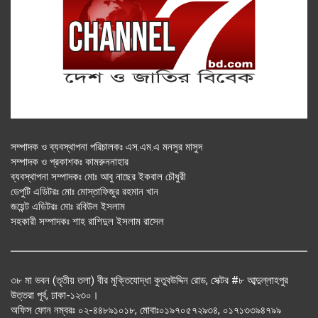
সম্পাদক ও ব্যবস্থাপনা পরিচালকঃ এস.এম.এ মনসুর মাসুদ
সম্পাদক ও প্রকাশকঃ কামরুননাহার
ব্যবস্থাপনা সম্পাদকঃ মোঃ আবু নাছের ইকবাল চৌধুরী
ডেপুটি এডিটরঃ মোঃ মোস্তাফিজুর রহমান খান
জয়েন্ট এডিটরঃ মোঃ রবিউল ইসলাম
সহকারী সম্পাদকঃ শাহ রাশিদুল ইসলাম রাসেল
৩৮ মা ভবন (তৃতীয় তলা) বীর মুক্তিযোদ্ধা কুতুবউদ্দিন রোড, সেক্টর #৮ আব্দুল্লাহপুর
উত্তরা পূর্ব, ঢাকা-১২৩০।
অফিস ফোন নম্বরঃ ০২-৪৪৮৯১০১৮, মোবাঃ০১৯৭০৫৭২৯৩৪, ০১৭১৩৩৯৪৭৯৯