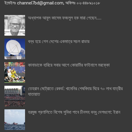
ইমেইলঃ channel7bd@gmail.com, অফিসঃ ০২-৪৪৮৯১০১৮
অধ্যাপক আবুল কাসেম ফজলুল হক মারা গেছেন….
বন্ধ হয়ে গেল দেশের একমাত্র সচল রাডার
কানাডাকে হারিয়ে সবার আগে কোয়ার্টার ফাইনালে মরক্কো
তেহরান মেট্রোতে রেকর্ড: খামেনির শেষবিদায় ঘিরে ৭০ লাখ যাত্রীর
যাতায়াত
হরমুজ প্রণালিতে বিশেষ সুবিধা পাবে চীনসহ বন্ধু দেশগুলো: ইরান