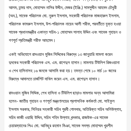
আলম, তন্ময় দাস, মোহাম্মদ নাসির উদ্দীন, মেজর (ইঞ্জি.) সামসুদ্দীন আহমদ চৌধুরী
(অব.), সাবেক পরিচালক মো. নুরুল ইসলাম, সহকারী পরিচালক মাজহারুল ইসলাম,
পরিচালক কামরুল ইসলাম, উপ-পরিচালক নায়েব আলী শরীফ, পরবর্তীতে যুক্ত হওয়া
সাবেক প্রধানমন্ত্রীর একান্ত সচিব-১ মোহাম্মদ সালাহ উদ্দিন এবং সাবেক গৃহায়ন ও
গণপূর্ত প্রতিমন্ত্রী শরীফ আহমেদ।
একই অভিযোগে রাদওয়ান মুজিব সিদ্দিকের বিরুদ্ধে ১৩ জানুয়ারি মামলা করেন
দুদকের সহকারী পরিচালক এস. এম. রাশেদুল হাসান। মামলায় টিউলিপ রিজওয়ানা
ও শেখ হাসিনাসহ ১৬ জনকে আসামি করা হয়। তদন্ত শেষে ১০ মার্চ ১৮ জনের
বিরুদ্ধে আদালতে চার্জশিট দাখিল করেন এস. এম. রাশেদুল হাসান।
রাদওয়ান মুজিব সিদ্দিক, শেখ হাসিনা ও টিউলিপ ছাড়াও মামলার অন্য আসামিরা
হলেন- জাতীয় গৃহায়ন ও গণপূর্ত মন্ত্রণালয়ের প্রশাসনিক কর্মকর্তা মো. সাইফুল
ইসলাম সরকার, সিনিয়র সহকারী সচিব পুরবী গোলদার, অতিরিক্ত সচিব অলিউল্লাহ,
সচিব কাজী ওয়াছি উদ্দিন, সচিব শহিদ উল্লাহ খন্দকার, রাজউক-এর সাবেক
চেয়ারম্যানের পিএ মো. আনিছুর রহমান মিঞা, সাবেক সদস্য মোহাম্মদ খুরশীদ