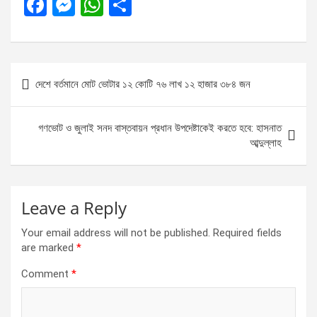
F
M
W
S
a
es
h
h
ce
se
at
ar
b
n
s
e
Post
দেশে বর্তমানে মোট ভোটার ১২ কোটি ৭৬ লাখ ১২ হাজার ৩৮৪ জন
o
g
A
navigation
o
er
p
গণভোট ও জুলাই সনদ বাস্তবায়ন প্রধান উপদেষ্টাকেই করতে হবে: হাসনাত
k
p
আব্দুল্লাহ
Leave a Reply
Your email address will not be published.
Required fields
are marked
*
Comment
*