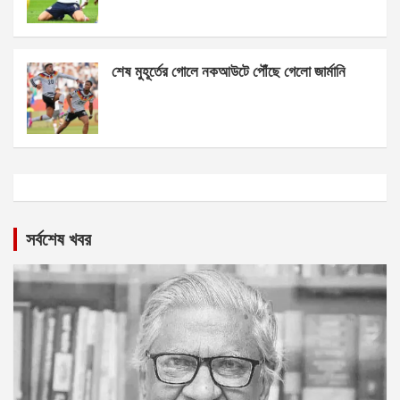
শেষ মুহূর্তের গোলে নকআউটে পৌঁছে গেলো জার্মানি
সর্বশেষ খবর