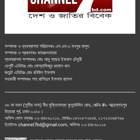
সম্পাদক ও ব্যবস্থাপনা পরিচালকঃ এস.এম.এ মনসুর মাসুদ
সম্পাদক ও প্রকাশকঃ কামরুননাহার
ব্যবস্থাপনা সম্পাদকঃ মোঃ আবু নাছের ইকবাল চৌধুরী
ডেপুটি এডিটরঃ মোঃ মোস্তাফিজুর রহমান খান
জয়েন্ট এডিটরঃ মোঃ রবিউল ইসলাম
সহকারী সম্পাদকঃ শাহ রাশিদুল ইসলাম রাসেল
৩৮ মা ভবন (তৃতীয় তলা) বীর মুক্তিযোদ্ধা কুতুবউদ্দিন রোড, সেক্টর #৮ আব্দুল্লাহপুর
উত্তরা পূর্ব, ঢাকা-১২৩০।
অফিস ফোন নম্বরঃ ০২-৪৪৮৯১০১৮, মোবাঃ০১৯৭০৫৭২৯৩৪, ০১৭১৩৩৯৪৭৯৯
ইমেইলঃ channel7bd@gmail.com, অফিসঃ ০২-৪৪৮৯১০১৮