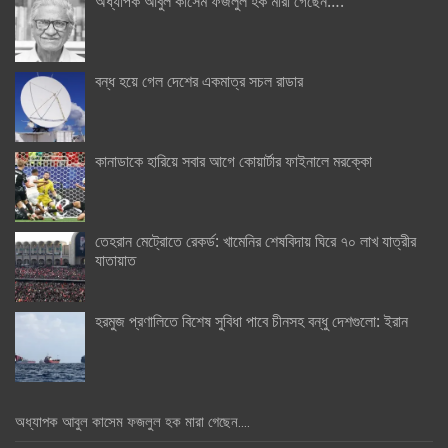
অধ্যাপক আবুল কাসেম ফজলুল হক মারা গেছেন….
বন্ধ হয়ে গেল দেশের একমাত্র সচল রাডার
কানাডাকে হারিয়ে সবার আগে কোয়ার্টার ফাইনালে মরক্কো
তেহরান মেট্রোতে রেকর্ড: খামেনির শেষবিদায় ঘিরে ৭০ লাখ যাত্রীর
যাতায়াত
হরমুজ প্রণালিতে বিশেষ সুবিধা পাবে চীনসহ বন্ধু দেশগুলো: ইরান
অধ্যাপক আবুল কাসেম ফজলুল হক মারা গেছেন….