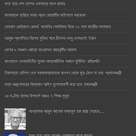
বন্ধ হয়ে গেল দেশের একমাত্র সচল রাডার
কানাডাকে হারিয়ে সবার আগে কোয়ার্টার ফাইনালে মরক্কো
তেহরান মেট্রোতে রেকর্ড: খামেনির শেষবিদায় ঘিরে ৭০ লাখ যাত্রীর যাতায়াত
হরমুজ প্রণালিতে বিশেষ সুবিধা পাবে চীনসহ বন্ধু দেশগুলো: ইরান
দেশের ৯ অঞ্চলে ঝোড়ো হাওয়াসহ বজ্রবৃষ্টির আভাস
বাংলাদেশ সেনাবাহিনীর সুনাম আন্তর্জাতিক অঙ্গনে সুবিদিত: রাষ্ট্রপতি
নিরাপত্তা কৌশল যেন সরকারপ্রধানকে জনগণ থেকে দূরে ঠেলে না দেয়: প্রধানমন্ত্রী
তথ্য মন্ত্রণালয়ের বিদ্যমান আইন যুগোপযোগী করা হবে: তথ্যমন্ত্রী
২৪ ঘণ্টায় হামের উপসর্গে আরও ৭ শিশুর মৃত্যু
অধ্যাপক আবুল কাসেম ফজলুল হক মারা গেছেন….
বন্ধ হয়ে গেল দেশের একমাত্র সচল রাডার