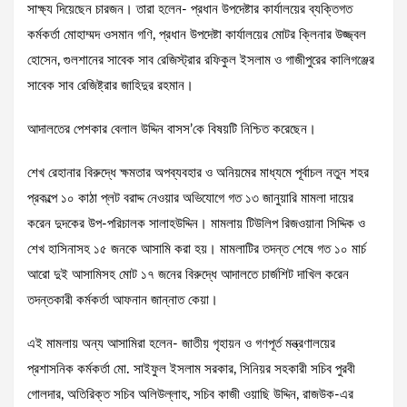
সাক্ষ্য দিয়েছেন চারজন। তারা হলেন- প্রধান উপদেষ্টার কার্যালয়ের ব্যক্তিগত
কর্মকর্তা মোহাম্মদ ওসমান গণি, প্রধান উপদেষ্টা কার্যালয়ের মোটর ক্লিনার উজ্জ্বল
হোসেন, গুলশানের সাবেক সাব রেজিস্ট্রার রফিকুল ইসলাম ও গাজীপুরের কালিগঞ্জের
সাবেক সাব রেজিষ্ট্রার জাহিদুর রহমান।
আদালতের পেশকার বেলাল উদ্দিন বাসস’কে বিষয়টি নিশ্চিত করেছেন।
শেখ রেহানার বিরুদ্ধে ক্ষমতার অপব্যবহার ও অনিয়মের মাধ্যমে পূর্বাচল নতুন শহর
প্রকল্পে ১০ কাঠা প্লট বরাদ্দ নেওয়ার অভিযোগে গত ১৩ জানুয়ারি মামলা দায়ের
করেন দুদকের উপ-পরিচালক সালাহউদ্দিন। মামলায় টিউলিপ রিজওয়ানা সিদ্দিক ও
শেখ হাসিনাসহ ১৫ জনকে আসামি করা হয়। মামলাটির তদন্ত শেষে গত ১০ মার্চ
আরো দুই আসামিসহ মোট ১৭ জনের বিরুদ্ধে আদালতে চার্জশিট দাখিল করেন
তদন্তকারী কর্মকর্তা আফনান জান্নাত কেয়া।
এই মামলায় অন্য আসামিরা হলেন- জাতীয় গৃহায়ন ও গণপূর্ত মন্ত্রণালয়ের
প্রশাসনিক কর্মকর্তা মো. সাইফুল ইসলাম সরকার, সিনিয়র সহকারী সচিব পুরবী
গোলদার, অতিরিক্ত সচিব অলিউল্লাহ, সচিব কাজী ওয়াছি উদ্দিন, রাজউক-এর