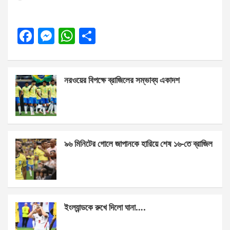
F
M
W
S
a
es
h
h
ce
se
at
ar
নরওয়ের বিপক্ষে ব্রাজিলের সম্ভাব্য একাদশ
b
n
s
e
o
g
A
o
er
p
k
p
৯৬ মিনিটের গোলে জাপানকে হারিয়ে শেষ ১৬-তে ব্রাজিল
ইংল্যান্ডকে রুখে দিলো ঘানা….