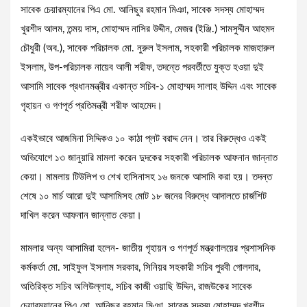
সাবেক চেয়ারম্যানের পিএ মো. আনিছুর রহমান মিঞা, সাবেক সদস্য মোহাম্মদ
খুরশীদ আলম, তন্ময় দাস, মোহাম্মদ নাসির উদ্দীন, মেজর (ইঞ্জি.) সামসুদ্দীন আহমদ
চৌধুরী (অব.), সাবেক পরিচালক মো. নুরুল ইসলাম, সহকারী পরিচালক মাজহারুল
ইসলাম, উপ-পরিচালক নায়েব আলী শরীফ, তদন্তে পরবর্তীতে যুক্ত হওয়া দুই
আসামি সাবেক প্রধানমন্ত্রীর একান্ত সচিব-১ মোহাম্মদ সালাহ উদ্দিন এবং সাবেক
গৃহায়ন ও গণপূর্ত প্রতিমন্ত্রী শরীফ আহমেদ।
একইভাবে আজমিনা সিদ্দিকও ১০ কাঠা প্লট বরাদ্দ নেন। তার বিরুদ্ধেও একই
অভিযোগে ১৩ জানুয়ারি মামলা করেন দুদকের সহকারী পরিচালক আফনান জান্নাত
কেয়া। মামলায় টিউলিপ ও শেখ হাসিনাসহ ১৬ জনকে আসামি করা হয়। তদন্ত
শেষে ১০ মার্চ আরো দুই আসামিসহ মোট ১৮ জনের বিরুদ্ধে আদালতে চার্জশিট
দাখিল করেন আফনান জান্নাত কেয়া।
মামলার অন্য আসামিরা হলেন- জাতীয় গৃহায়ন ও গণপূর্ত মন্ত্রণালয়ের প্রশাসনিক
কর্মকর্তা মো. সাইফুল ইসলাম সরকার, সিনিয়র সহকারী সচিব পুরবী গোলদার,
অতিরিক্ত সচিব অলিউল্লাহ, সচিব কাজী ওয়াছি উদ্দিন, রাজউকের সাবেক
চেয়ারম্যানের পিএ মো. আনিছুর রহমান মিঞা, সাবেক সদস্য মোহাম্মদ খুরশীদ