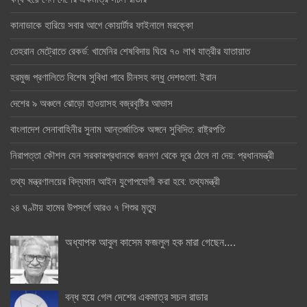
কানাডাকে হারিয়ে সবার আগে কোয়ার্টার ফাইনালে মরক্কো
তেহরান মেট্রোতে রেকর্ড: খামেনির শেষবিদায় ঘিরে ৭০ লাখ যাত্রীর যাতায়াত
হরমুজ প্রণালিতে বিশেষ সুবিধা পাবে চীনসহ বন্ধু দেশগুলো: ইরান
দেশের ৯ অঞ্চলে ঝোড়ো হাওয়াসহ বজ্রবৃষ্টির আভাস
বাংলাদেশ সেনাবাহিনীর সুনাম আন্তর্জাতিক অঙ্গনে সুবিদিত: রাষ্ট্রপতি
নিরাপত্তা কৌশল যেন সরকারপ্রধানকে জনগণ থেকে দূরে ঠেলে না দেয়: প্রধানমন্ত্রী
তথ্য মন্ত্রণালয়ের বিদ্যমান আইন যুগোপযোগী করা হবে: তথ্যমন্ত্রী
২৪ ঘণ্টায় হামের উপসর্গে আরও ৭ শিশুর মৃত্যু
অধ্যাপক আবুল কাসেম ফজলুল হক মারা গেছেন….
বন্ধ হয়ে গেল দেশের একমাত্র সচল রাডার