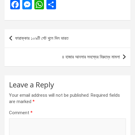
F
M
W
S
a
es
h
h
ce
se
at
ar
b
n
s
e
Post
ফারাক্কার ১০৯টি গেট খুলে দিল ভারত
o
g
A
navigation
o
er
p
৪ হাজার আনসার সদস্যের বিরুদ্ধে মামলা
k
p
Leave a Reply
Your email address will not be published.
Required fields
are marked
*
Comment
*