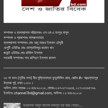
সম্পাদক ও ব্যবস্থাপনা পরিচালকঃ এস.এম.এ মনসুর মাসুদ
সম্পাদক ও প্রকাশকঃ কামরুননাহার
ব্যবস্থাপনা সম্পাদকঃ মোঃ আবু নাছের ইকবাল চৌধুরী
ডেপুটি এডিটরঃ মোঃ মোস্তাফিজুর রহমান খান
জয়েন্ট এডিটরঃ মোঃ রবিউল ইসলাম
সহকারী সম্পাদকঃ শাহ রাশিদুল ইসলাম রাসেল
৩৮ মা ভবন (তৃতীয় তলা) বীর মুক্তিযোদ্ধা কুতুবউদ্দিন রোড, সেক্টর #৮ আব্দুল্লাহপুর
উত্তরা পূর্ব, ঢাকা-১২৩০।
অফিস ফোন নম্বরঃ ০২-৪৪৮৯১০১৮, মোবাঃ০১৯৭০৫৭২৯৩৪, ০১৭১৩৩৯৪৭৯৯
ইমেইলঃ channel7bd@gmail.com, অফিসঃ ০২-৪৪৮৯১০১৮
অধ্যাপক আবুল কাসেম ফজলুল হক মারা গেছেন….