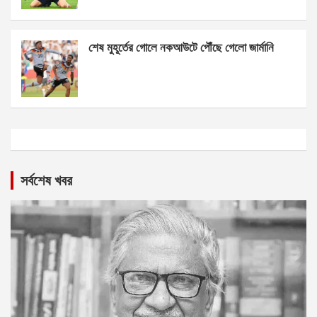
শেষ মুহূর্তের গোলে নকআউটে পৌঁছে গেলো জার্মানি
সর্বশেষ খবর