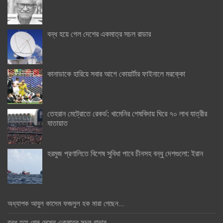
বন্ধ হয়ে গেল দেশের একমাত্র সচল রাডার
কানাডাকে হারিয়ে সবার আগে কোয়ার্টার ফাইনালে মরক্কো
তেহরান মেট্রোতে রেকর্ড: খামেনির শেষবিদায় ঘিরে ৭০ লাখ যাত্রীর
যাতায়াত
হরমুজ প্রণালিতে বিশেষ সুবিধা পাবে চীনসহ বন্ধু দেশগুলো: ইরান
অধ্যাপক আবুল কাসেম ফজলুল হক মারা গেছেন….
বন্ধ হয়ে গেল দেশের একমাত্র সচল রাডার