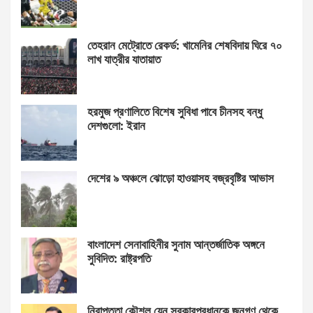
তেহরান মেট্রোতে রেকর্ড: খামেনির শেষবিদায় ঘিরে ৭০
লাখ যাত্রীর যাতায়াত
হরমুজ প্রণালিতে বিশেষ সুবিধা পাবে চীনসহ বন্ধু
দেশগুলো: ইরান
দেশের ৯ অঞ্চলে ঝোড়ো হাওয়াসহ বজ্রবৃষ্টির আভাস
বাংলাদেশ সেনাবাহিনীর সুনাম আন্তর্জাতিক অঙ্গনে
সুবিদিত: রাষ্ট্রপতি
নিরাপত্তা কৌশল যেন সরকারপ্রধানকে জনগণ থেকে