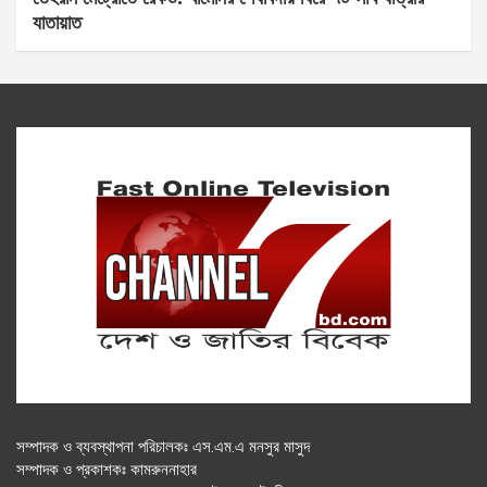
যাতায়াত
সম্পাদক ও ব্যবস্থাপনা পরিচালকঃ এস.এম.এ মনসুর মাসুদ
সম্পাদক ও প্রকাশকঃ কামরুননাহার