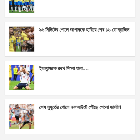
o
g
A
o
er
p
k
p
৯৬ মিনিটের গোলে জাপানকে হারিয়ে শেষ ১৬-তে ব্রাজিল
ইংল্যান্ডকে রুখে দিলো ঘানা….
শেষ মুহূর্তের গোলে নকআউটে পৌঁছে গেলো জার্মানি