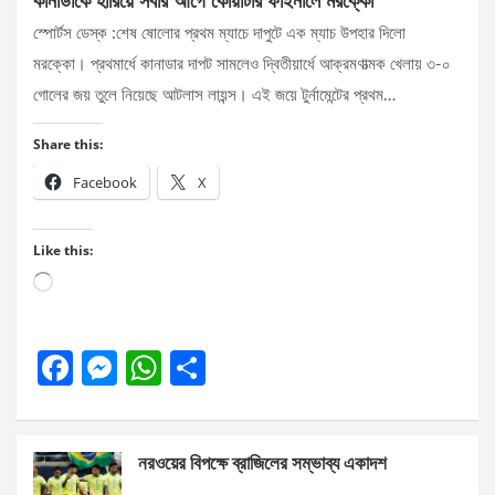
কানাডাকে হারিয়ে সবার আগে কোয়ার্টার ফাইনালে মরক্কো
স্পোর্টস ডেস্ক :শেষ ষোলোর প্রথম ম্যাচে দাপুটে এক ম্যাচ উপহার দিলো
মরক্কো। প্রথমার্ধে কানাডার দাপট সামলেও দ্বিতীয়ার্ধে আক্রমণাত্মক খেলায় ৩-০
গোলের জয় তুলে নিয়েছে আটলাস লায়ন্স। এই জয়ে টুর্নামেন্টের প্রথম…
Share this:
Facebook
X
Like this:
Loading…
F
M
W
S
a
es
h
h
ce
se
at
ar
নরওয়ের বিপক্ষে ব্রাজিলের সম্ভাব্য একাদশ
b
n
s
e