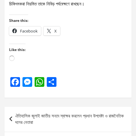
চিকিৎসকরা নিয়মিত তাকে নিবিড় পর্যবেক্ষণে রাখছেন।
Share this:
Facebook
X
Like this:
Loading…
F
M
W
S
a
es
h
h
ce
se
at
ar
b
n
s
e
Post
ঐতিহাসিক জুলাই জাতীয় সনদে স্বাক্ষর করলেন প্রধান উপদেষ্টা ও রাজনৈতিক
o
g
A
navigation
দলের নেতারা
o
er
p