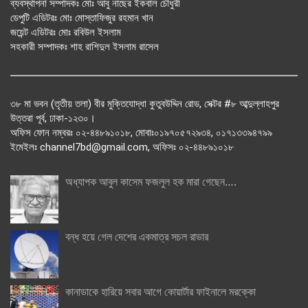
ব্যবস্থাপনা সম্পাদকঃ মোঃ আবু নাছের ইকবাল চৌধুরী
ডেপুটি এডিটরঃ মোঃ মোস্তাফিজুর রহমান খান
জয়েন্ট এডিটরঃ মোঃ রবিউল ইসলাম
সহকারী সম্পাদকঃ শাহ রাশিদুল ইসলাম রাসেল
৩৮ মা ভবন (তৃতীয় তলা) বীর মুক্তিযোদ্ধা কুতুবউদ্দিন রোড, সেক্টর #৮ আব্দুল্লাহপুর
উত্তরা পূর্ব, ঢাকা-১২৩০।
অফিস ফোন নম্বরঃ ০২-৪৪৮৯১০১৮, মোবাঃ০১৯৭০৫৭২৯৩৪, ০১৭১৩৩৯৪৭৯৯
ইমেইলঃ channel7bd@gmail.com, অফিসঃ ০২-৪৪৮৯১০১৮
অধ্যাপক আবুল কাসেম ফজলুল হক মারা গেছেন….
বন্ধ হয়ে গেল দেশের একমাত্র সচল রাডার
কানাডাকে হারিয়ে সবার আগে কোয়ার্টার ফাইনালে মরক্কো