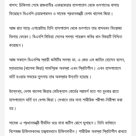
বাসস: চিকিৎসা শেষে রাজধানীর এভারকেয়ার হাসপাতাল থেকে গুলশানের বাসায়
ফিরেছেন বিএনপি চেয়ারপারসন ও সাবেক প্রধানমন্ত্রী বেগম খালেদা জিয়া।
আজ রাত সাড়ে এগারোটায় তিনি হাসপাতাল থেকে গুলশানে তার বাসভবন ফিরোজা
ভিলায় ফেরেন। বিএনপি মিডিয়া সেলের সদস্য শায়রুল কবির খান বিষয়টি নিশ্চিত
করেছেন।
আজ সকালে বিএনপির স্থায়ী কমিটির সদস্য ডা. এ জেড এম জাহিদ হোসেন বলেন,
ম্যাডামের (খালেদা জিয়া) সামগ্রিক অবস্থা এখন স্থিতিশীল। এখন হাসপাতালে
ভর্তি হওয়ার সময়ের তুলনায় তার অবস্থার উন্নতি হয়েছে।
উল্লেখ্য, বেগম খালেদা জিয়ার মেডিক্যাল বোর্ডের পরামর্শ মতে গত বুধবার রাতে
হাসপাতালে ভর্তি হন বেগম জিয়া। সেখানে তার নানা শারীরিক পরীক্ষা-নিরীক্ষা করা
হয়।
সাবেক এ প্রধানমন্ত্রী দীর্ঘদিন ধরে নানা জটিল রোগে ভুগছেন। তিনি বর্তমানে
বিশেষজ্ঞ চিকিৎসকদের তত্ত্বাবধানে চিকিৎসাধীন। শারীরিক অবস্থা স্থিতিশীল রাখতে