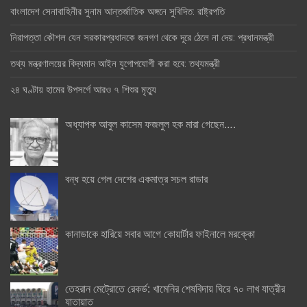
বাংলাদেশ সেনাবাহিনীর সুনাম আন্তর্জাতিক অঙ্গনে সুবিদিত: রাষ্ট্রপতি
নিরাপত্তা কৌশল যেন সরকারপ্রধানকে জনগণ থেকে দূরে ঠেলে না দেয়: প্রধানমন্ত্রী
তথ্য মন্ত্রণালয়ের বিদ্যমান আইন যুগোপযোগী করা হবে: তথ্যমন্ত্রী
২৪ ঘণ্টায় হামের উপসর্গে আরও ৭ শিশুর মৃত্যু
অধ্যাপক আবুল কাসেম ফজলুল হক মারা গেছেন….
বন্ধ হয়ে গেল দেশের একমাত্র সচল রাডার
কানাডাকে হারিয়ে সবার আগে কোয়ার্টার ফাইনালে মরক্কো
তেহরান মেট্রোতে রেকর্ড: খামেনির শেষবিদায় ঘিরে ৭০ লাখ যাত্রীর
যাতায়াত