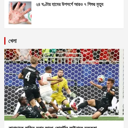
২৪ ঘণ্টায় হামের উপসর্গে আরও ৭ শিশুর মৃত্যু
খেলা