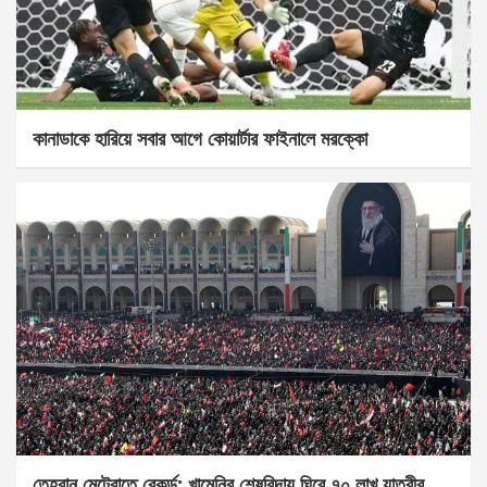
কানাডাকে হারিয়ে সবার আগে কোয়ার্টার ফাইনালে মরক্কো
তেহরান মেট্রোতে রেকর্ড: খামেনির শেষবিদায় ঘিরে ৭০ লাখ যাত্রীর