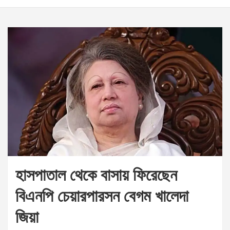
হাসপাতাল থেকে বাসায় ফিরেছেন
বিএনপি চেয়ারপারসন বেগম খালেদা
জিয়া