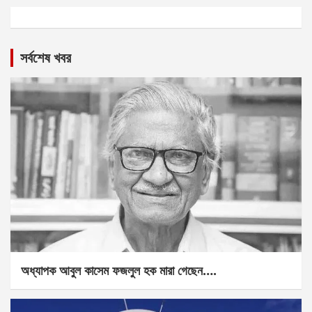
সর্বশেষ খবর
অধ্যাপক আবুল কাসেম ফজলুল হক মারা গেছেন….