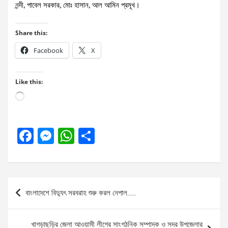
নন্দী, পাবেল সরকার, মোঃ হাসান, আল আমিন প্রমূখ।
Share this:
Facebook
X
Like this:
Loading…
F
M
W
S
a
es
h
h
ce
se
at
ar
b
n
s
e
Post
বাংলাদেশে বিদ্যুৎ সরবরাহ শুরু করল নেপাল……
o
g
A
navigation
o
er
p
খাগড়াছড়ির জেলা আওয়ামী লীগের সাংগঠনিক সম্পাদক ও সদর উপজেলার