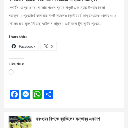
স্পোর্টস ডেস্ক :শেষ ষোলোর প্রথম ম্যাচে দাপুটে এক ম্যাচ উপহার দিলো
মরক্কো। প্রথমার্ধে কানাডার দাপট সামলেও দ্বিতীয়ার্ধে আক্রমণাত্মক খেলায় ৩-০
গোলের জয় তুলে নিয়েছে আটলাস লায়ন্স। এই জয়ে টুর্নামেন্টের প্রথম…
Share this:
Facebook
X
Like this:
Loading…
F
M
W
S
a
es
h
h
ce
se
at
ar
নরওয়ের বিপক্ষে ব্রাজিলের সম্ভাব্য একাদশ
b
n
s
e