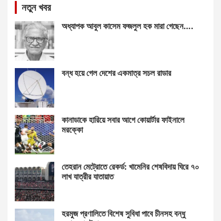
নতুন খবর
অধ্যাপক আবুল কাসেম ফজলুল হক মারা গেছেন….
বন্ধ হয়ে গেল দেশের একমাত্র সচল রাডার
কানাডাকে হারিয়ে সবার আগে কোয়ার্টার ফাইনালে
মরক্কো
তেহরান মেট্রোতে রেকর্ড: খামেনির শেষবিদায় ঘিরে ৭০
লাখ যাত্রীর যাতায়াত
হরমুজ প্রণালিতে বিশেষ সুবিধা পাবে চীনসহ বন্ধু