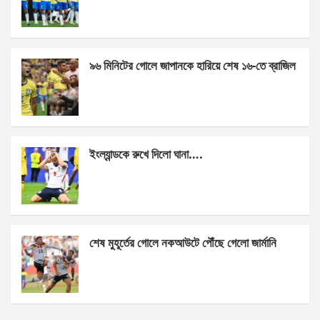
o
g
A
o
er
p
k
p
৯৬ মিনিটের গোলে জাপানকে হারিয়ে শেষ ১৬-তে ব্রাজিল
ইংল্যান্ডকে রুখে দিলো ঘানা….
শেষ মুহূর্তের গোলে নকআউটে পৌঁছে গেলো জার্মানি