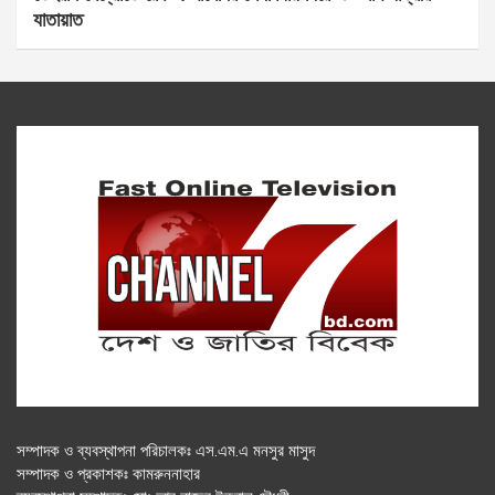
যাতায়াত
সম্পাদক ও ব্যবস্থাপনা পরিচালকঃ এস.এম.এ মনসুর মাসুদ
সম্পাদক ও প্রকাশকঃ কামরুননাহার