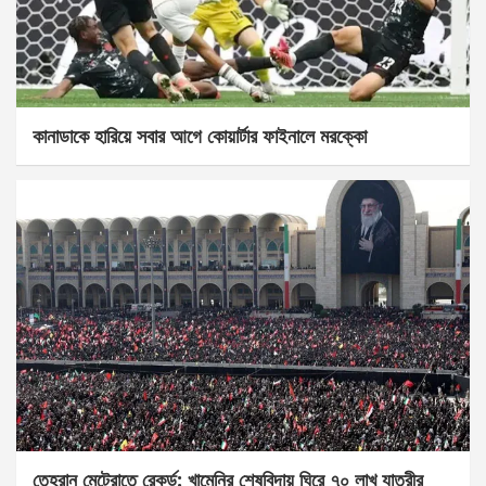
কানাডাকে হারিয়ে সবার আগে কোয়ার্টার ফাইনালে মরক্কো
তেহরান মেট্রোতে রেকর্ড: খামেনির শেষবিদায় ঘিরে ৭০ লাখ যাত্রীর