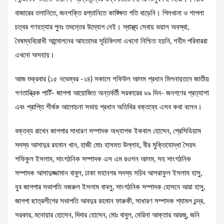
বাজারের তলানিতে, জনশক্তি রপ্তানিতে কাঙ্ক্ষিত গতি বাড়েনি। পিলখানা ও শাপলা
চত্বর গণহত্যার পুনঃ তদন্তের উদ্যোগ নেই। স্বাস্থ্য সেবায় ভয়াল অবস্থা,
বৈষম্যবিরোধী আন্দোলনের আহতদের সূচিকিৎসা এখনো নিশ্চিত হয়নি, শহীদ পরিবাররা
এখনো অসহায়।
আজ শুক্রবার (১৫ নভেম্বর -২৪) সকালে শফিউল আলম প্রধান মিলনায়তনে জাতীয়
গণতান্ত্রিক পার্টি- জাগপা আয়োজিত অন্তর্বর্তী সরকারের ৯৯ দিন- জনগণের প্রত্যাশা
এবং প্রাপ্তি শীর্ষক আলোচনা সভায় প্রধান অতিথির বক্তব্যে এসব কথা বলেন।
বক্তব্য রাখেন জাগপার সাধারণ সম্পাদক অধ্যাপক ইকবাল হোসেন, প্রেসিডিয়াম
সদস্য আসাদুর রহমান খান, হাজী মোঃ হাসমত উল্লাহ, বীর মুক্তিযোদ্ধা সৈয়দ
শফিকুল ইসলাম, সাংগঠনিক সম্পাদক এস এম রওশন আলম, সহ সাংগঠনিক
সম্পাদক আসাদুজ্জামান বাবুল, ঢাকা মহানগর সদস্য সচিব আশরাফুল ইসলাম হাসু,
যুব জাগপার সভাপতি নজরুল ইসলাম বাবলু, সাংগঠনিক সম্পাদক হোসনে আরা হাসু,
জাগপা ছাত্রলীগের সভাপতি আবদুর রহমান ফারুকী, সাধারণ সম্পাদক শ্যামল চন্দ্র,
সরকার, মনোয়ার হোসেন, দিদার হোসেন, মোঃ বাবুল, মেরিনা আক্তার আরজু, জনি