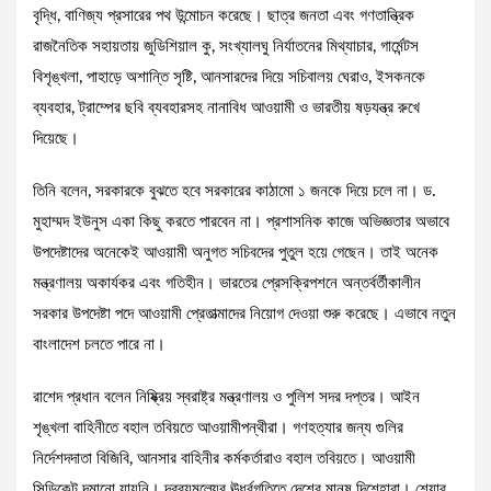
বৃদ্ধি, বাণিজ্য প্রসারের পথ উন্মোচন করেছে। ছাত্র জনতা এবং গণতান্ত্রিক
রাজনৈতিক সহায়তায় জুডিশিয়াল কু, সংখ্যালঘু নির্যাতনের মিথ্যাচার, গার্মেন্টস
বিশৃঙ্খলা, পাহাড়ে অশান্তি সৃষ্টি, আনসারদের দিয়ে সচিবালয় ঘেরাও, ইসকনকে
ব্যবহার, ট্রাম্পের ছবি ব্যবহারসহ নানাবিধ আওয়ামী ও ভারতীয় ষড়যন্ত্র রুখে
দিয়েছে।
তিনি বলেন, সরকারকে বুঝতে হবে সরকারের কাঠামো ১ জনকে দিয়ে চলে না। ড.
মুহাম্মদ ইউনুস একা কিছু করতে পারবেন না। প্রশাসনিক কাজে অভিজ্ঞতার অভাবে
উপদেষ্টাদের অনেকেই আওয়ামী অনুগত সচিবদের পুতুল হয়ে গেছেন। তাই অনেক
মন্ত্রণালয় অকার্যকর এবং গতিহীন। ভারতের প্রেসক্রিপশনে অন্তর্বর্তীকালীন
সরকার উপদেষ্টা পদে আওয়ামী প্রেতাত্মাদের নিয়োগ দেওয়া শুরু করেছে। এভাবে নতুন
বাংলাদেশ চলতে পারে না।
রাশেদ প্রধান বলেন নিষ্ক্রিয় স্বরাষ্ট্র মন্ত্রণালয় ও পুলিশ সদর দপ্তর। আইন
শৃঙ্খলা বাহিনীতে বহাল তবিয়তে আওয়ামীপন্থীরা। গণহত্যার জন্য গুলির
নির্দেশদদাতা বিজিবি, আনসার বাহিনীর কর্মকর্তারাও বহাল তবিয়তে। আওয়ামী
সিন্ডিকেট দমানো যায়নি। দ্রব্যমূল্যের ঊর্ধ্বগতিতে দেশের মানুষ দিশেহারা। শেয়ার