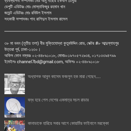
ব্যবস্থাপনা সম্পাদকঃ মোঃ আবু নাছের ইকবাল চৌধুরী
ডেপুটি এডিটরঃ মোঃ মোস্তাফিজুর রহমান খান
জয়েন্ট এডিটরঃ মোঃ রবিউল ইসলাম
সহকারী সম্পাদকঃ শাহ রাশিদুল ইসলাম রাসেল
৩৮ মা ভবন (তৃতীয় তলা) বীর মুক্তিযোদ্ধা কুতুবউদ্দিন রোড, সেক্টর #৮ আব্দুল্লাহপুর
উত্তরা পূর্ব, ঢাকা-১২৩০।
অফিস ফোন নম্বরঃ ০২-৪৪৮৯১০১৮, মোবাঃ০১৯৭০৫৭২৯৩৪, ০১৭১৩৩৯৪৭৯৯
ইমেইলঃ channel7bd@gmail.com, অফিসঃ ০২-৪৪৮৯১০১৮
অধ্যাপক আবুল কাসেম ফজলুল হক মারা গেছেন….
বন্ধ হয়ে গেল দেশের একমাত্র সচল রাডার
কানাডাকে হারিয়ে সবার আগে কোয়ার্টার ফাইনালে মরক্কো