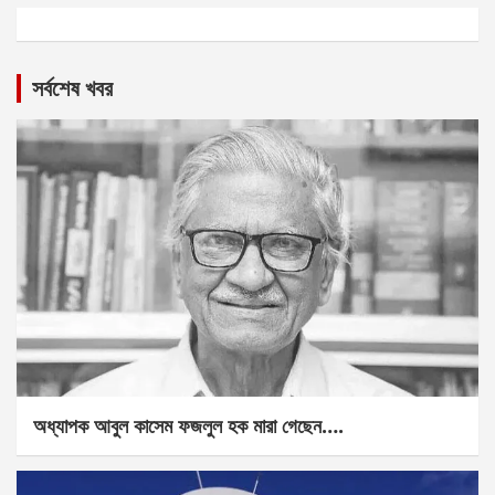
সর্বশেষ খবর
অধ্যাপক আবুল কাসেম ফজলুল হক মারা গেছেন….