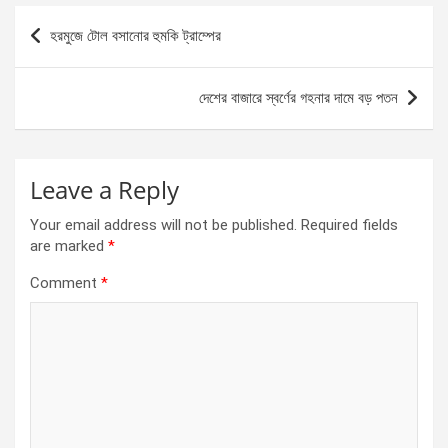
b
n
s
e
Post
হরমুজে টোল বসানোর হুমকি ট্রাম্পের
o
g
A
navigation
o
er
p
দেশের বাজারে স্বর্ণের গহনার দামে বড় পতন
k
p
Leave a Reply
Your email address will not be published.
Required fields
are marked
*
Comment
*