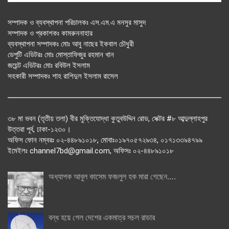
সম্পাদক ও ব্যবস্থাপনা পরিচালকঃ এস.এম.এ মনসুর মাসুদ
সম্পাদক ও প্রকাশকঃ কামরুননাহার
ব্যবস্থাপনা সম্পাদকঃ মোঃ আবু নাছের ইকবাল চৌধুরী
ডেপুটি এডিটরঃ মোঃ মোস্তাফিজুর রহমান খান
জয়েন্ট এডিটরঃ মোঃ রবিউল ইসলাম
সহকারী সম্পাদকঃ শাহ রাশিদুল ইসলাম রাসেল
৩৮ মা ভবন (তৃতীয় তলা) বীর মুক্তিযোদ্ধা কুতুবউদ্দিন রোড, সেক্টর #৮ আব্দুল্লাহপুর
উত্তরা পূর্ব, ঢাকা-১২৩০।
অফিস ফোন নম্বরঃ ০২-৪৪৮৯১০১৮, মোবাঃ০১৯৭০৫৭২৯৩৪, ০১৭১৩৩৯৪৭৯৯
ইমেইলঃ channel7bd@gmail.com, অফিসঃ ০২-৪৪৮৯১০১৮
অধ্যাপক আবুল কাসেম ফজলুল হক মারা গেছেন….
বন্ধ হয়ে গেল দেশের একমাত্র সচল রাডার