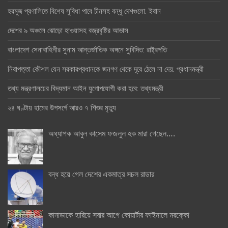
হরমুজ প্রণালিতে বিশেষ সুবিধা পাবে চীনসহ বন্ধু দেশগুলো: ইরান
দেশের ৯ অঞ্চলে ঝোড়ো হাওয়াসহ বজ্রবৃষ্টির আভাস
বাংলাদেশ সেনাবাহিনীর সুনাম আন্তর্জাতিক অঙ্গনে সুবিদিত: রাষ্ট্রপতি
নিরাপত্তা কৌশল যেন সরকারপ্রধানকে জনগণ থেকে দূরে ঠেলে না দেয়: প্রধানমন্ত্রী
তথ্য মন্ত্রণালয়ের বিদ্যমান আইন যুগোপযোগী করা হবে: তথ্যমন্ত্রী
২৪ ঘণ্টায় হামের উপসর্গে আরও ৭ শিশুর মৃত্যু
অধ্যাপক আবুল কাসেম ফজলুল হক মারা গেছেন….
বন্ধ হয়ে গেল দেশের একমাত্র সচল রাডার
কানাডাকে হারিয়ে সবার আগে কোয়ার্টার ফাইনালে মরক্কো