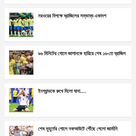
ce
se
at
ar
নরওয়ের বিপক্ষে ব্রাজিলের সম্ভাব্য একাদশ
b
n
s
e
o
g
A
o
er
p
k
p
৯৬ মিনিটের গোলে জাপানকে হারিয়ে শেষ ১৬-তে ব্রাজিল
ইংল্যান্ডকে রুখে দিলো ঘানা….
শেষ মুহূর্তের গোলে নকআউটে পৌঁছে গেলো জার্মানি