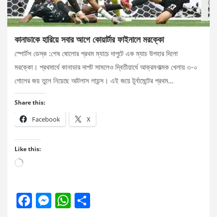
কানাডাকে হারিয়ে সবার আগে কোয়ার্টার ফাইনালে মরক্কো
স্পোর্টস ডেস্ক :শেষ ষোলোর প্রথম ম্যাচে দাপুটে এক ম্যাচ উপহার দিলো
মরক্কো। প্রথমার্ধে কানাডার দাপট সামলেও দ্বিতীয়ার্ধে আক্রমণাত্মক খেলায় ৩-০
গোলের জয় তুলে নিয়েছে আটলাস লায়ন্স। এই জয়ে টুর্নামেন্টের প্রথম…
Share this:
Facebook
X
Like this:
Loading…
F
M
W
S
a
es
h
h