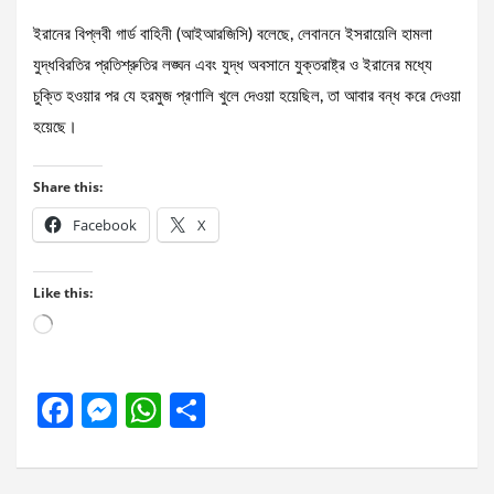
ইরানের বিপ্লবী গার্ড বাহিনী (আইআরজিসি) বলেছে, লেবাননে ইসরায়েলি হামলা
যুদ্ধবিরতির প্রতিশ্রুতির লঙ্ঘন এবং যুদ্ধ অবসানে যুক্তরাষ্ট্র ও ইরানের মধ্যে
চুক্তি হওয়ার পর যে হরমুজ প্রণালি খুলে দেওয়া হয়েছিল, তা আবার বন্ধ করে দেওয়া
হয়েছে।
Share this:
Facebook
X
Like this:
Loading…
F
M
W
S
a
es
h
h
ce
se
at
ar