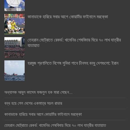
কানাডাকে হারিয়ে সবার আগে কোয়ার্টার ফাইনালে মরক্কো
তেহরান মেট্রোতে রেকর্ড: খামেনির শেষবিদায় ঘিরে ৭০ লাখ যাত্রীর
যাতায়াত
হরমুজ প্রণালিতে বিশেষ সুবিধা পাবে চীনসহ বন্ধু দেশগুলো: ইরান
অধ্যাপক আবুল কাসেম ফজলুল হক মারা গেছেন….
বন্ধ হয়ে গেল দেশের একমাত্র সচল রাডার
কানাডাকে হারিয়ে সবার আগে কোয়ার্টার ফাইনালে মরক্কো
তেহরান মেট্রোতে রেকর্ড: খামেনির শেষবিদায় ঘিরে ৭০ লাখ যাত্রীর যাতায়াত