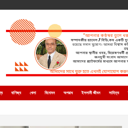
্ব
বাণিজ্য
খেলা
বিনোদন
অপরাধ
ইসলামী জীবন
সাহিত্য