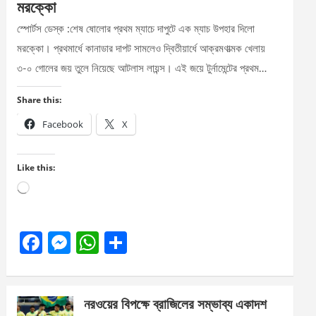
মরক্কো
স্পোর্টস ডেস্ক :শেষ ষোলোর প্রথম ম্যাচে দাপুটে এক ম্যাচ উপহার দিলো
মরক্কো। প্রথমার্ধে কানাডার দাপট সামলেও দ্বিতীয়ার্ধে আক্রমণাত্মক খেলায়
৩-০ গোলের জয় তুলে নিয়েছে আটলাস লায়ন্স। এই জয়ে টুর্নামেন্টের প্রথম…
Share this:
Facebook
X
Like this:
Loading…
F
M
W
S
a
es
h
h
ce
se
at
ar
নরওয়ের বিপক্ষে ব্রাজিলের সম্ভাব্য একাদশ
b
n
s
e