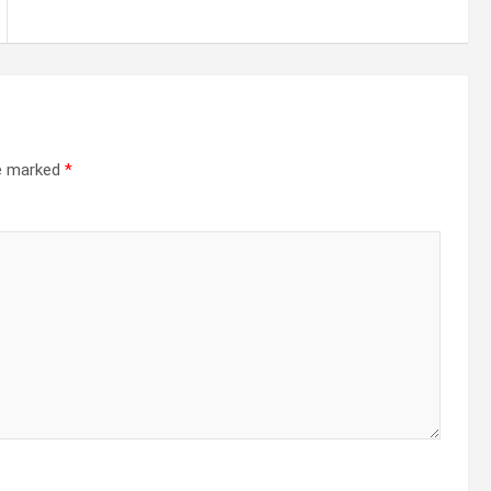
re marked
*