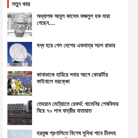
নতুন খবর
অধ্যাপক আবুল কাসেম ফজলুল হক মারা
গেছেন….
বন্ধ হয়ে গেল দেশের একমাত্র সচল রাডার
কানাডাকে হারিয়ে সবার আগে কোয়ার্টার
ফাইনালে মরক্কো
তেহরান মেট্রোতে রেকর্ড: খামেনির শেষবিদায়
ঘিরে ৭০ লাখ যাত্রীর যাতায়াত
হরমুজ প্রণালিতে বিশেষ সুবিধা পাবে চীনসহ