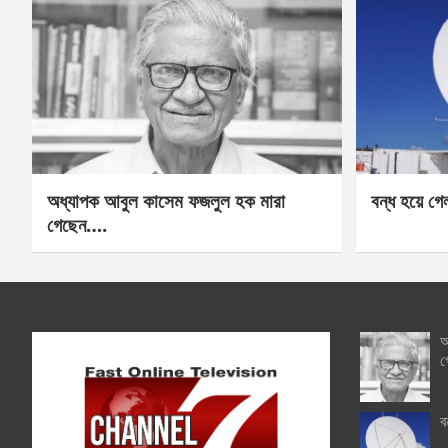
অধ্যাপক আবুল কাসেম ফজলুল হক মারা
বন্ধ হয়ে গ
গেছেন….
অ
গ
ব