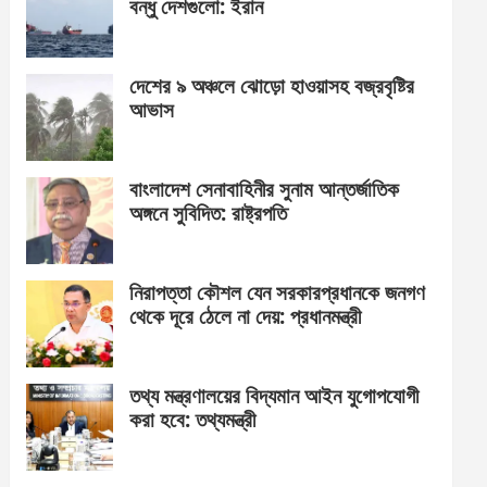
বন্ধু দেশগুলো: ইরান
দেশের ৯ অঞ্চলে ঝোড়ো হাওয়াসহ বজ্রবৃষ্টির
আভাস
বাংলাদেশ সেনাবাহিনীর সুনাম আন্তর্জাতিক
অঙ্গনে সুবিদিত: রাষ্ট্রপতি
নিরাপত্তা কৌশল যেন সরকারপ্রধানকে জনগণ
থেকে দূরে ঠেলে না দেয়: প্রধানমন্ত্রী
তথ্য মন্ত্রণালয়ের বিদ্যমান আইন যুগোপযোগী
করা হবে: তথ্যমন্ত্রী