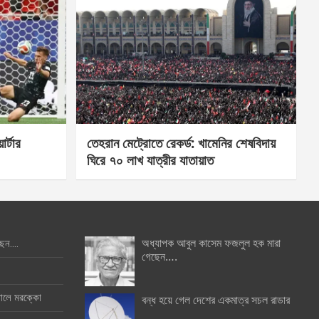
র্টার
তেহরান মেট্রোতে রেকর্ড: খামেনির শেষবিদায়
ঘিরে ৭০ লাখ যাত্রীর যাতায়াত
অধ্যাপক আবুল কাসেম ফজলুল হক মারা
ছেন….
গেছেন….
ইনালে মরক্কো
বন্ধ হয়ে গেল দেশের একমাত্র সচল রাডার