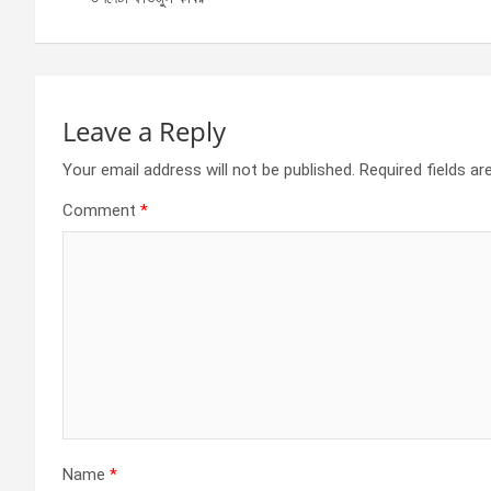
o
er
p
k
p
Leave a Reply
Your email address will not be published.
Required fields a
Comment
*
Name
*