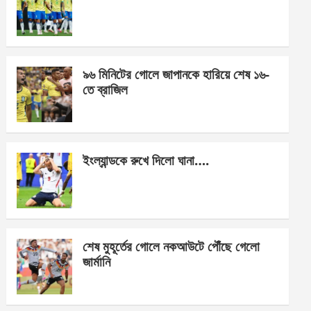
o
g
A
o
er
p
k
p
৯৬ মিনিটের গোলে জাপানকে হারিয়ে শেষ ১৬-
তে ব্রাজিল
ইংল্যান্ডকে রুখে দিলো ঘানা….
শেষ মুহূর্তের গোলে নকআউটে পৌঁছে গেলো
জার্মানি