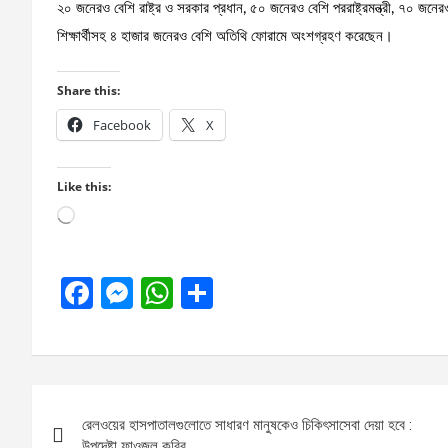
২০ জনেরও বেশি রাষ্ট্র ও সরকার প্রধান, ৫০ জনেরও বেশি পররাষ্ট্রমন্ত্রী, ৭০ জনেরও
শিক্ষার্থীসহ ৪ হাজার জনেরও বেশি অতিথি ফোরামে অংশগ্রহণ করেছেন।
Share this:
Facebook
X
Like this:
Loading…
F
M
W
S
a
es
h
h
ce
se
at
ar
b
n
s
e
Post
o
g
A
রেলওয়ের হাসপাতালগুলোতে সাধারণ মানুষকেও চিকিৎসাসেবা দেয়া হবে :
navigation
উপদেষ্টা ফাওজুল কবির