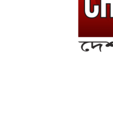
সম্পাদক ও ব্যবস্থাপনা পরিচালকঃ এস.এম.এ মনসুর মাসুদ
সম্পাদক ও প্রকাশকঃ কামরুননাহার
ব্যবস্থাপনা সম্পাদকঃ মোঃ আবু নাছের ইকবাল চৌধুরী