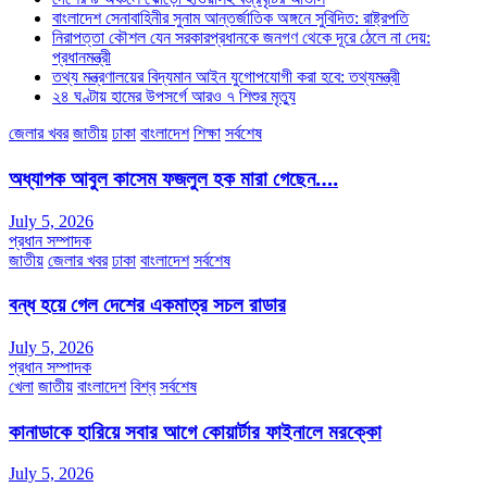
বাংলাদেশ সেনাবাহিনীর সুনাম আন্তর্জাতিক অঙ্গনে সুবিদিত: রাষ্ট্রপতি
নিরাপত্তা কৌশল যেন সরকারপ্রধানকে জনগণ থেকে দূরে ঠেলে না দেয়:
প্রধানমন্ত্রী
তথ্য মন্ত্রণালয়ের বিদ্যমান আইন যুগোপযোগী করা হবে: তথ্যমন্ত্রী
২৪ ঘণ্টায় হামের উপসর্গে আরও ৭ শিশুর মৃত্যু
জেলার খবর
জাতীয়
ঢাকা
বাংলাদেশ
শিক্ষা
সর্বশেষ
অধ্যাপক আবুল কাসেম ফজলুল হক মারা গেছেন….
July 5, 2026
প্রধান সম্পাদক
জাতীয়
জেলার খবর
ঢাকা
বাংলাদেশ
সর্বশেষ
বন্ধ হয়ে গেল দেশের একমাত্র সচল রাডার
July 5, 2026
প্রধান সম্পাদক
খেলা
জাতীয়
বাংলাদেশ
বিশ্ব
সর্বশেষ
কানাডাকে হারিয়ে সবার আগে কোয়ার্টার ফাইনালে মরক্কো
July 5, 2026