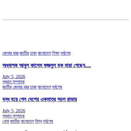
ডেপুটি এডিটরঃ মোঃ মোস্তাফিজুর রহমান খান
জয়েন্ট এডিটরঃ মোঃ রবিউল ইসলাম
সহকারী সম্পাদকঃ শাহ রাশিদুল ইসলাম রাসেল
৩৮ মা ভবন (তৃতীয় তলা) বীর মুক্তিযোদ্ধা কুতুবউদ্দিন রোড, সেক্টর #৮ আব্দুল্লাহপুর
উত্তরা পূর্ব, ঢাকা-১২৩০।
অফিস ফোন নম্বরঃ ০২-৪৪৮৯১০১৮, মোবাঃ০১৯৭০৫৭২৯৩৪, ০১৭১৩৩৯৪৭৯৯
ইমেইলঃ channel7bd@gmail.com, অফিসঃ ০২-৪৪৮৯১০১৮
জেলার খবর
জাতীয়
ঢাকা
বাংলাদেশ
শিক্ষা
সর্বশেষ
অধ্যাপক আবুল কাসেম ফজলুল হক মারা গেছেন….
July 5, 2026
প্রধান সম্পাদক
জাতীয়
জেলার খবর
ঢাকা
বাংলাদেশ
সর্বশেষ
বন্ধ হয়ে গেল দেশের একমাত্র সচল রাডার
July 5, 2026
প্রধান সম্পাদক
খেলা
জাতীয়
বাংলাদেশ
বিশ্ব
সর্বশেষ