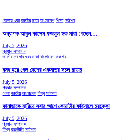
অফিস ফোন নম্বরঃ ০২-৪৪৮৯১০১৮, মোবাঃ০১৯৭০৫৭২৯৩৪, ০১৭১৩৩৯৪৭৯৯
ইমেইলঃ channel7bd@gmail.com, অফিসঃ ০২-৪৪৮৯১০১৮
জেলার খবর
জাতীয়
ঢাকা
বাংলাদেশ
শিক্ষা
সর্বশেষ
অধ্যাপক আবুল কাসেম ফজলুল হক মারা গেছেন….
July 5, 2026
প্রধান সম্পাদক
জাতীয়
জেলার খবর
ঢাকা
বাংলাদেশ
সর্বশেষ
বন্ধ হয়ে গেল দেশের একমাত্র সচল রাডার
July 5, 2026
প্রধান সম্পাদক
খেলা
জাতীয়
বাংলাদেশ
বিশ্ব
সর্বশেষ
কানাডাকে হারিয়ে সবার আগে কোয়ার্টার ফাইনালে মরক্কো
July 5, 2026
প্রধান সম্পাদক
বিশ্ব
রাজনীতি
সর্বশেষ