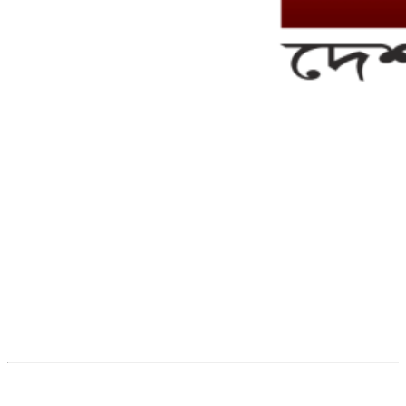
সম্পাদক ও ব্যবস্থাপনা পরিচালকঃ এস.এম.এ মনসুর মাসুদ
সম্পাদক ও প্রকাশকঃ কামরুননাহার
ব্যবস্থাপনা সম্পাদকঃ মোঃ আবু নাছের ইকবাল চৌধুরী
ডেপুটি এডিটরঃ মোঃ মোস্তাফিজুর রহমান খান
জয়েন্ট এডিটরঃ মোঃ রবিউল ইসলাম
সহকারী সম্পাদকঃ শাহ রাশিদুল ইসলাম রাসেল
৩৮ মা ভবন (তৃতীয় তলা) বীর মুক্তিযোদ্ধা কুতুবউদ্দিন রোড, সেক্টর #৮ আব্দুল্লাহপুর
উত্তরা পূর্ব, ঢাকা-১২৩০।