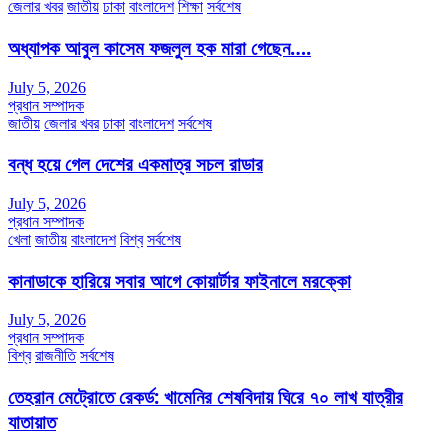
জেলার খবর
জাতীয়
ঢাকা
বাংলাদেশ
শিক্ষা
সর্বশেষ
অধ্যাপক আবুল কাসেম ফজলুল হক মারা গেছেন….
July 5, 2026
প্রধান সম্পাদক
জাতীয়
জেলার খবর
ঢাকা
বাংলাদেশ
সর্বশেষ
বন্ধ হয়ে গেল দেশের একমাত্র সচল রাডার
July 5, 2026
প্রধান সম্পাদক
খেলা
জাতীয়
বাংলাদেশ
বিশ্ব
সর্বশেষ
কানাডাকে হারিয়ে সবার আগে কোয়ার্টার ফাইনালে মরক্কো
July 5, 2026
প্রধান সম্পাদক
বিশ্ব
রাজনীতি
সর্বশেষ
তেহরান মেট্রোতে রেকর্ড: খামেনির শেষবিদায় ঘিরে ৭০ লাখ যাত্রীর
যাতায়াত