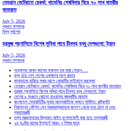
তেহরান মেট্রোতে রেকর্ড: খামেনির শেষবিদায় ঘিরে ৭০ লাখ যাত্রীর
যাতায়াত
July 5, 2026
প্রধান সম্পাদক
বিশ্ব
সর্বশেষ
হরমুজ প্রণালিতে বিশেষ সুবিধা পাবে চীনসহ বন্ধু দেশগুলো: ইরান
July 5, 2026
প্রধান সম্পাদক
অধ্যাপক আবুল কাসেম ফজলুল হক মারা গেছেন….
বন্ধ হয়ে গেল দেশের একমাত্র সচল রাডার
কানাডাকে হারিয়ে সবার আগে কোয়ার্টার ফাইনালে মরক্কো
তেহরান মেট্রোতে রেকর্ড: খামেনির শেষবিদায় ঘিরে ৭০ লাখ যাত্রীর যাতায়াত
হরমুজ প্রণালিতে বিশেষ সুবিধা পাবে চীনসহ বন্ধু দেশগুলো: ইরান
দেশের ৯ অঞ্চলে ঝোড়ো হাওয়াসহ বজ্রবৃষ্টির আভাস
বাংলাদেশ সেনাবাহিনীর সুনাম আন্তর্জাতিক অঙ্গনে সুবিদিত: রাষ্ট্রপতি
নিরাপত্তা কৌশল যেন সরকারপ্রধানকে জনগণ থেকে দূরে ঠেলে না দেয়:
প্রধানমন্ত্রী
তথ্য মন্ত্রণালয়ের বিদ্যমান আইন যুগোপযোগী করা হবে: তথ্যমন্ত্রী
২৪ ঘণ্টায় হামের উপসর্গে আরও ৭ শিশুর মৃত্যু