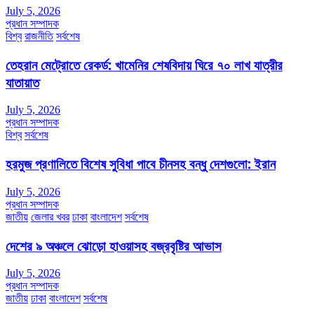
July 5, 2026
প্রধান সম্পাদক
বিশ্ব
রাজনীতি
সর্বশেষ
তেহরান মেট্রোতে রেকর্ড: খামেনির শেষবিদায় ঘিরে ৭০ লাখ যাত্রীর
যাতায়াত
July 5, 2026
প্রধান সম্পাদক
বিশ্ব
সর্বশেষ
হরমুজ প্রণালিতে বিশেষ সুবিধা পাবে চীনসহ বন্ধু দেশগুলো: ইরান
July 5, 2026
প্রধান সম্পাদক
জাতীয়
জেলার খবর
ঢাকা
বাংলাদেশ
সর্বশেষ
দেশের ৯ অঞ্চলে ঝোড়ো হাওয়াসহ বজ্রবৃষ্টির আভাস
July 5, 2026
প্রধান সম্পাদক
জাতীয়
ঢাকা
বাংলাদেশ
সর্বশেষ