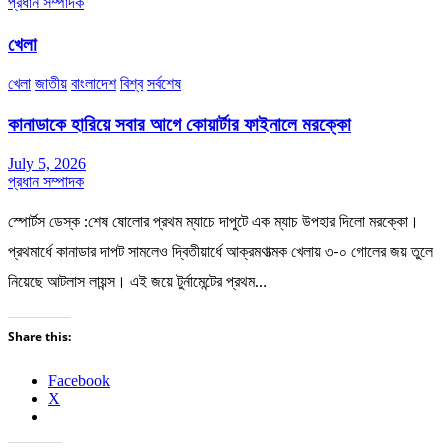
প্রধান সম্পাদক
খেলা
খেলা
জাতীয়
বাংলাদেশ
বিশ্ব
সর্বশেষ
কানাডাকে হারিয়ে সবার আগে কোয়ার্টার ফাইনালে মরক্কো
July 5, 2026
প্রধান সম্পাদক
স্পোর্টস ডেস্ক :শেষ ষোলোর প্রথম ম্যাচে দাপুটে এক ম্যাচ উপহার দিলো মরক্কো।
প্রথমার্ধে কানাডার দাপট সামলেও দ্বিতীয়ার্ধে আক্রমণাত্মক খেলায় ৩-০ গোলের জয় তুলে
নিয়েছে আটলাস লায়ন্স। এই জয়ে টুর্নামেন্টের প্রথম…
Share this:
Facebook
X