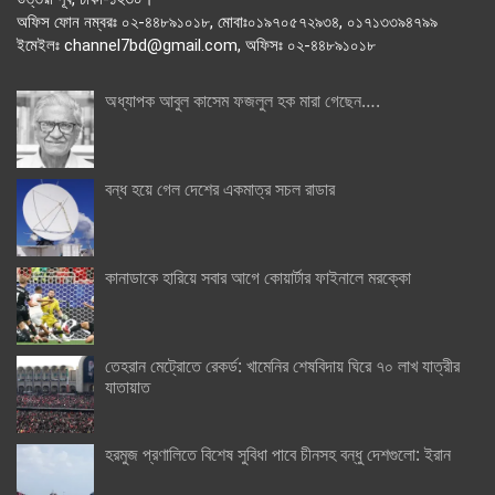
অফিস ফোন নম্বরঃ ০২-৪৪৮৯১০১৮, মোবাঃ০১৯৭০৫৭২৯৩৪, ০১৭১৩৩৯৪৭৯৯
ইমেইলঃ channel7bd@gmail.com, অফিসঃ ০২-৪৪৮৯১০১৮
অধ্যাপক আবুল কাসেম ফজলুল হক মারা গেছেন….
বন্ধ হয়ে গেল দেশের একমাত্র সচল রাডার
কানাডাকে হারিয়ে সবার আগে কোয়ার্টার ফাইনালে মরক্কো
তেহরান মেট্রোতে রেকর্ড: খামেনির শেষবিদায় ঘিরে ৭০ লাখ যাত্রীর
যাতায়াত
হরমুজ প্রণালিতে বিশেষ সুবিধা পাবে চীনসহ বন্ধু দেশগুলো: ইরান