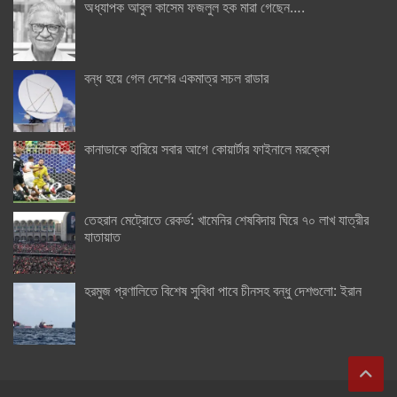
অধ্যাপক আবুল কাসেম ফজলুল হক মারা গেছেন….
বন্ধ হয়ে গেল দেশের একমাত্র সচল রাডার
কানাডাকে হারিয়ে সবার আগে কোয়ার্টার ফাইনালে মরক্কো
তেহরান মেট্রোতে রেকর্ড: খামেনির শেষবিদায় ঘিরে ৭০ লাখ যাত্রীর
যাতায়াত
হরমুজ প্রণালিতে বিশেষ সুবিধা পাবে চীনসহ বন্ধু দেশগুলো: ইরান