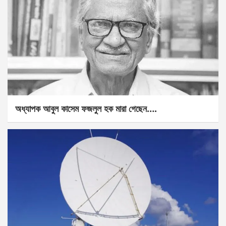
অধ্যাপক আবুল কাসেম ফজলুল হক মারা গেছেন….