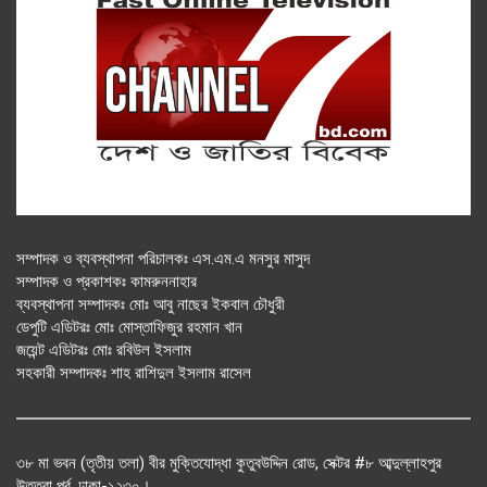
সম্পাদক ও ব্যবস্থাপনা পরিচালকঃ এস.এম.এ মনসুর মাসুদ
সম্পাদক ও প্রকাশকঃ কামরুননাহার
ব্যবস্থাপনা সম্পাদকঃ মোঃ আবু নাছের ইকবাল চৌধুরী
ডেপুটি এডিটরঃ মোঃ মোস্তাফিজুর রহমান খান
জয়েন্ট এডিটরঃ মোঃ রবিউল ইসলাম
সহকারী সম্পাদকঃ শাহ রাশিদুল ইসলাম রাসেল
৩৮ মা ভবন (তৃতীয় তলা) বীর মুক্তিযোদ্ধা কুতুবউদ্দিন রোড, সেক্টর #৮ আব্দুল্লাহপুর
উত্তরা পূর্ব, ঢাকা-১২৩০।