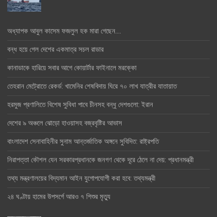
অধ্যাপক আবুল কাসেম ফজলুল হক মারা গেছেন….
বন্ধ হয়ে গেল দেশের একমাত্র সচল রাডার
কানাডাকে হারিয়ে সবার আগে কোয়ার্টার ফাইনালে মরক্কো
তেহরান মেট্রোতে রেকর্ড: খামেনির শেষবিদায় ঘিরে ৭০ লাখ যাত্রীর যাতায়াত
হরমুজ প্রণালিতে বিশেষ সুবিধা পাবে চীনসহ বন্ধু দেশগুলো: ইরান
দেশের ৯ অঞ্চলে ঝোড়ো হাওয়াসহ বজ্রবৃষ্টির আভাস
বাংলাদেশ সেনাবাহিনীর সুনাম আন্তর্জাতিক অঙ্গনে সুবিদিত: রাষ্ট্রপতি
নিরাপত্তা কৌশল যেন সরকারপ্রধানকে জনগণ থেকে দূরে ঠেলে না দেয়: প্রধানমন্ত্রী
তথ্য মন্ত্রণালয়ের বিদ্যমান আইন যুগোপযোগী করা হবে: তথ্যমন্ত্রী
২৪ ঘণ্টায় হামের উপসর্গে আরও ৭ শিশুর মৃত্যু