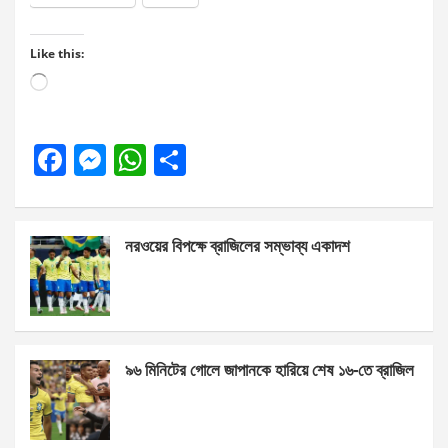
Like this:
Loading…
F
M
W
S
a
es
h
h
ce
se
at
ar
নরওয়ের বিপক্ষে ব্রাজিলের সম্ভাব্য একাদশ
b
n
s
e
o
g
A
o
er
p
k
p
৯৬ মিনিটের গোলে জাপানকে হারিয়ে শেষ ১৬-তে ব্রাজিল