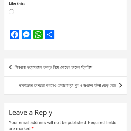
Like this:
Loading…
F
M
W
S
a
es
h
h
ce
se
at
ar
b
n
s
e
Post
পিলখানা হত্যাযজ্ঞের তদন্ত নিয়ে সোহেল তাজের স্ট্যাটাস
o
g
A
navigation
o
er
p
ডাকাতদের তৎপরতা কমলেও চোরাগোপ্তা খুন ও জখমের ঘটনা বেড়ে গেছে
k
p
Leave a Reply
Your email address will not be published.
Required fields
are marked
*