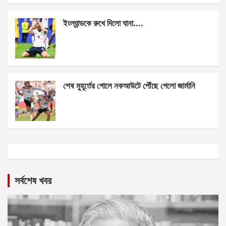
ইংল্যান্ডকে রুখে দিলো ঘানা….
শেষ মুহূর্তের গোলে নকআউটে পৌঁছে গেলো জার্মানি
সর্বশেষ খবর