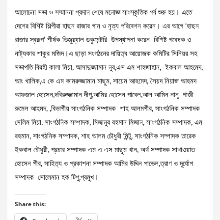
আলোচনা সভা ও সম্মাননা প্রদান শেষে মনোজ্ঞ সাংস্কৃতিক পর্ব শুরু হয়। এতে
দেশের বিশিষ্ট শিল্পীরা হাছন রাজার গান ও নৃত্য পরিবেশন করেন। এর আগে ‘হাছন
রাজার স্বরূপ’ শীর্ষক ভিজুয়্যাল ডকুমেন্টরি উপস্থাপনা করেন বিশিষ্ট গবেষক ও
নাট্যকার শাকুর মজিদ।এ ছাড়া সংগঠনের দায়িত্ব আয়োজক কমিটির সিনিয়র সহ
সভাপতি বিরহী কালা মিয়া, আসাদুজ্জামান নুর,এস এম শাহজাহান, ইকবাল আহমেদ,
আং খালিক,এ কে এম কামরুজ্জামান মাছুম, সায়েম আহমেদ, সৈয়দ নিয়াজ আহমদ
আফজাল হোসেন,দবিরুজ্জামান দীপু,আমির হোসেন পাবেল,আল আমিন নানু গাজী
রুমেল আহমদ, ,বিভাগীয় সাংগঠনিক সম্পাদক শাহ আলমগীর, সাংগঠনিক সম্পাদক
সেলিম মিয়া, সাংগঠনিক সম্পাদক, মিজানুর রহমান মিজান, সাংগঠনিক সম্পাদক, এম
রহমান, সাংগঠনিক সম্পাদক, শাহ আলম চৌধুরী মিন্টু, সাংগঠনিক সম্পাদক তারেক
ইকবাল চৌধুরী, প্রচার সম্পাদক এম এ এস মাছুম খান, অর্থ সম্পাদক সাখাওয়াত
হোসেন পীর, সাহিত্য ও প্রকাশনা সম্পাদক আমির উদ্দিন পাভেল,ত্রাণ ও দূর্যোগ
সম্পাদক সোলেমান হক টিপু,প্রমুখ।
Share this: