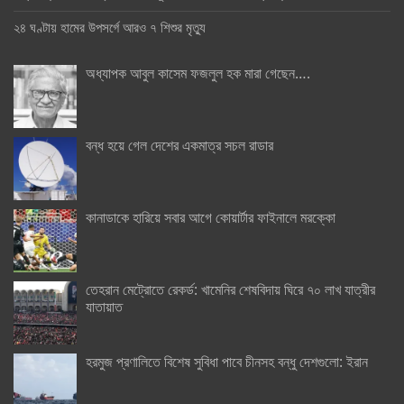
২৪ ঘণ্টায় হামের উপসর্গে আরও ৭ শিশুর মৃত্যু
অধ্যাপক আবুল কাসেম ফজলুল হক মারা গেছেন….
বন্ধ হয়ে গেল দেশের একমাত্র সচল রাডার
কানাডাকে হারিয়ে সবার আগে কোয়ার্টার ফাইনালে মরক্কো
তেহরান মেট্রোতে রেকর্ড: খামেনির শেষবিদায় ঘিরে ৭০ লাখ যাত্রীর
যাতায়াত
হরমুজ প্রণালিতে বিশেষ সুবিধা পাবে চীনসহ বন্ধু দেশগুলো: ইরান