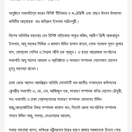
অনুষ্ঠানে সভাপতিত্ব করেন বিশিষ্ট গীতিকার ও কণ্ঠশিল্পী এবং হাছন উৎসব উদযাপন
কমিটির আহ্বায়ক ডাঃ জহিরুল ইসলাম অচিনপুরী।
বিশেষ অতিথির বক্তব্য দেন বিশিষ্ট নাট্যকার শাকুর মজিদ, প্রবীণ শিল্পী আকরামুল
ইসলাম, আবু বক্কর সিদ্দিক ও জামাল উদ্দিন হাসান বান্না, লোক গবেষক সুমন কুমার
দাশ, মোস্তফা সেলিম ও সৈয়দা আঁখি হক প্রমুখ। এ ছাড়া আয়োজক সংগঠনের
সভাপতি আবু সালেহ আহমদ ও প্রতিষ্ঠাতা ও সাধারণ সম্পাদক সোলেমান হোসেন
চুন্নু বক্তব্য রাখেন।
ঢাকা থেকে আসেন আমন্ত্রিত অতিথি সোসাইটি অব জাতীয় গণমাধ্যম কমিশনের
কেন্দ্রীয় সভাপতি এ, কে, এম, আজিজুল হক, সাধারণ সম্পাদক মনির হোসেন চৌধুরী,
সহ-সভাপতি ও ঢাকা প্রেসক্লাবের সাধারণ সম্পাদক মোসলেহ উদ্দিন
বাচ্চু,আন্তর্জাতিক বিষয় সম্পাদক কামাল খান, সিলেট জেলা সাংগঠনিক সম্পাদক
শাহান উদ্দিন নাজু, সদস্য, দেওলোয়ার আহমদ,
সভায় বক্তারা বলেন, কবিগুরু রবীন্দ্রনাথ ঠাকুর হাছন রাজার স্বজাতকে চিনতে পেরে