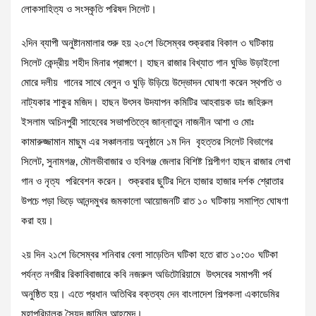
লোকসাহিত্য ও সংস্কৃতি পরিষদ সিলেট।
২দিন ব্যাপী অনুষ্টানমালার শুরু হয় ২০শে ডিসেম্বর শুক্রবার বিকাল ৩ ঘটিকায়
সিলেট কেন্দ্রীয় শহীদ মিনার প্রাঙ্গণে। হাছন রাজার বিখ্যাত গান ঘুড্ডি উড়াইলো
মোরে দলীয় গানের সাথে বেলুন ও ঘুড়ি উড়িয়ে উদ্ভোদন ঘোষণা করেন স্থপতি ও
নাট্যকার শাকুর মজিদ। হাছন উৎসব উদযাপন কমিটির আহবায়ক ডাঃ জহিরুল
ইসলাম অচিনপুরী সাহেবের সভাপতিত্বে জান্নাতুন নাজনীন আশা ও মোঃ
কামারুজ্জামান মাছুম এর সঞ্চালনায় অনুষ্ঠানে ১ম দিন বৃহত্তর সিলেট বিভাগের
সিলেট, সুনামগঞ্জ, মৌলভীবাজার ও হবিগঞ্জ জেলার বিশিষ্ট শিল্পীগণ হাছন রাজার লেখা
গান ও নৃত্য পরিবেশন করেন। শুক্রবার ছুটির দিনে হাজার হাজার দর্শক শ্রোতার
উপচে পড়া ভিড়ে আনন্দমুখর জমকালো আয়োজনটি রাত ১০ ঘটিকায় সমাপ্তি ঘোষণা
করা হয়।
২য় দিন ২১শে ডিসেম্বর শনিবার বেলা সাড়েতিন ঘটিকা হতে রাত ১০:৩০ ঘটিকা
পর্যন্ত নগরীর রিকাবিবাজারে কবি নজরুল অডিটোরিয়ামে উৎসবের সমাপনী পর্ব
অনুষ্ঠিত হয়। এতে প্রধান অতিথির বক্তব্য দেন বাংলাদেশ শিল্পকলা একাডেমির
মহাপরিচালক সৈয়দ জামিল আহমেদ।