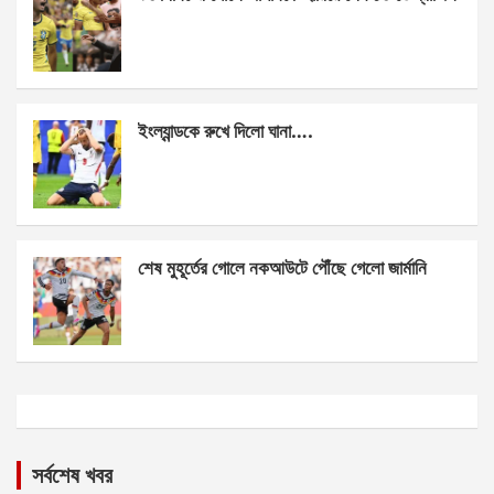
ইংল্যান্ডকে রুখে দিলো ঘানা….
শেষ মুহূর্তের গোলে নকআউটে পৌঁছে গেলো জার্মানি
সর্বশেষ খবর