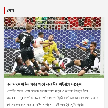
খেলা
কানাডাকে হারিয়ে সবার আগে কোয়ার্টার ফাইনালে মরক্কো
স্পোর্টস ডেস্ক :শেষ ষোলোর প্রথম ম্যাচে দাপুটে এক ম্যাচ উপহার দিলো
মরক্কো। প্রথমার্ধে কানাডার দাপট সামলেও দ্বিতীয়ার্ধে আক্রমণাত্মক খেলায় ৩-০
গোলের জয় তুলে নিয়েছে আটলাস লায়ন্স। এই জয়ে টুর্নামেন্টের প্রথম…