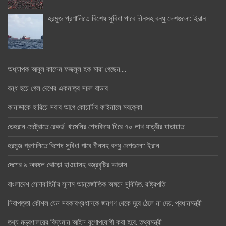
হরমুজ প্রণালিতে বিশেষ সুবিধা পাবে চীনসহ বন্ধু দেশগুলো: ইরান
অধ্যাপক আবুল কাসেম ফজলুল হক মারা গেছেন….
বন্ধ হয়ে গেল দেশের একমাত্র সচল রাডার
কানাডাকে হারিয়ে সবার আগে কোয়ার্টার ফাইনালে মরক্কো
তেহরান মেট্রোতে রেকর্ড: খামেনির শেষবিদায় ঘিরে ৭০ লাখ যাত্রীর যাতায়াত
হরমুজ প্রণালিতে বিশেষ সুবিধা পাবে চীনসহ বন্ধু দেশগুলো: ইরান
দেশের ৯ অঞ্চলে ঝোড়ো হাওয়াসহ বজ্রবৃষ্টির আভাস
বাংলাদেশ সেনাবাহিনীর সুনাম আন্তর্জাতিক অঙ্গনে সুবিদিত: রাষ্ট্রপতি
নিরাপত্তা কৌশল যেন সরকারপ্রধানকে জনগণ থেকে দূরে ঠেলে না দেয়: প্রধানমন্ত্রী
তথ্য মন্ত্রণালয়ের বিদ্যমান আইন যুগোপযোগী করা হবে: তথ্যমন্ত্রী