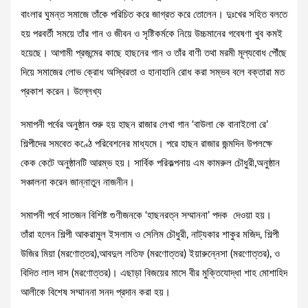
বাংলার ঘুমন্ত সমাজে তাঁকে পরিচিত করে জাগ্রত করে তোলেন। দুঃখের সহিত বলতে
হয় পরবর্তী সময়ে তাঁর গান ও জীবন ও সৃষ্টিকর্মকে নিয়ে উচ্চমানের গবেষণা খুব কমই
হয়েছে। আগামী প্রজন্মের কাছে হাছনের গান ও তাঁর বাণী তথা মরমী মূল্যবোধ পৌঁছে
দিয়ে সমাজের লোভ ক্রোধ অস্থিরতা ও হানাহানি রোধ করা সম্ভব বলে বক্তারা মত
প্রকাশ করেন। উল্লেখ্য
সমাপনী পর্বের অনুষ্ঠান শুরু হয় হাছন রাজার লেখা গান ‘বাউলা কে বানাইলো রে’
শিল্পীদের সমবেত কণ্ঠে পরিবেশনের মাধ্যমে। পরে হাছন রাজার জন্মদিন উপলক্ষে
কেক কেটে অনুষ্ঠানটি আরম্ভ হয়। সার্বিক পরিকল্পনায় এম কামরুল চৌধুরী,অনুষ্ঠান
সঞ্চালনা করেন জান্নাতুন নাজনীন।
সমাপনী পর্বে সাতজন বিশিষ্ট গুণীজনকে ‘হাছনরত্ন সম্মাননা’ পদক দেওয়া হয়।
তাঁরা হলেন শিল্পী আকরামুল ইসলাম ও সেলিম চৌধুরী, নাট্যকার শাকুর মজিদ, শিল্পী
উজির মিয়া (মরণোত্তর),আবদুল লতিফ (মরণোত্তর) ইয়ারুন্নেসা (মরণোত্তর), ও
বিদিত লাল দাস (মরণোত্তর)। এছাড়া বিজয়ের মাসে বীর মুক্তিযোদ্ধা শাহ মোশাহিদ
আলীকে বিশেষ সম্মাননা সনদ প্রদান করা হয়।