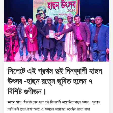
সিলেটে এই প্রথম দুই দিনব্যাপী হাছন
উৎসব -হাছন রত্নে ভূষিত হলেন ৭
বিশিষ্ট গুণীজন।
কামাল খান :
সিলেটে শেষ হলো দুই দিনব্যাপী আয়োজিত হাছন উৎসব। প্রয়াত
মরমি কবি হাছন রাজা স্মরণে এ উৎসবের আয়োজন করেছিল হাছন রাজা