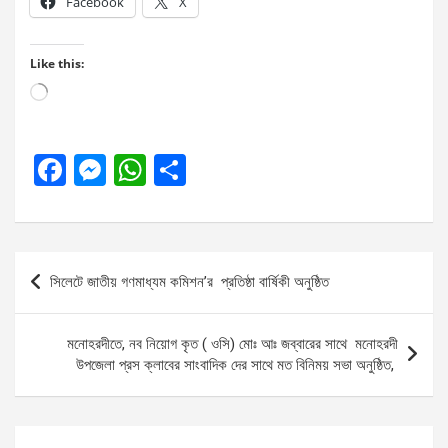
Facebook
X
Like this:
Loading…
F
M
W
S
a
es
h
h
ce
se
at
ar
b
n
s
e
Post
সিলেটে জাতীয় গণমাধ্যম কমিশন’র প্রতিষ্ঠা বার্ষিকী অনুষ্ঠিত
o
g
A
navigation
o
er
p
মনোহরদীতে, নব নিয়োগ কৃত ( ওসি) মোঃ আঃ জব্বারের সাথে মনোহরদী
k
p
উপজেলা প্রস ক্লাবের সাংবাদিক দের সাথে মত বিনিময় সভা অনুষ্ঠিত,