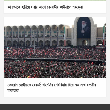
কানাডাকে হারিয়ে সবার আগে কোয়ার্টার ফাইনালে মরক্কো
তেহরান মেট্রোতে রেকর্ড: খামেনির শেষবিদায় ঘিরে ৭০ লাখ যাত্রীর
যাতায়াত