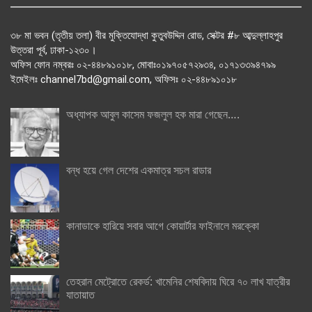
৩৮ মা ভবন (তৃতীয় তলা) বীর মুক্তিযোদ্ধা কুতুবউদ্দিন রোড, সেক্টর #৮ আব্দুল্লাহপুর
উত্তরা পূর্ব, ঢাকা-১২৩০।
অফিস ফোন নম্বরঃ ০২-৪৪৮৯১০১৮, মোবাঃ০১৯৭০৫৭২৯৩৪, ০১৭১৩৩৯৪৭৯৯
ইমেইলঃ channel7bd@gmail.com, অফিসঃ ০২-৪৪৮৯১০১৮
অধ্যাপক আবুল কাসেম ফজলুল হক মারা গেছেন….
বন্ধ হয়ে গেল দেশের একমাত্র সচল রাডার
কানাডাকে হারিয়ে সবার আগে কোয়ার্টার ফাইনালে মরক্কো
তেহরান মেট্রোতে রেকর্ড: খামেনির শেষবিদায় ঘিরে ৭০ লাখ যাত্রীর
যাতায়াত