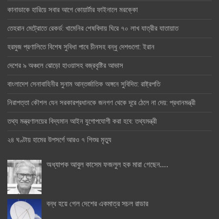
কানাডাকে হারিয়ে সবার আগে কোয়ার্টার ফাইনালে মরক্কো
তেহরান মেট্রোতে রেকর্ড: খামেনির শেষবিদায় ঘিরে ৭০ লাখ যাত্রীর যাতায়াত
হরমুজ প্রণালিতে বিশেষ সুবিধা পাবে চীনসহ বন্ধু দেশগুলো: ইরান
দেশের ৯ অঞ্চলে ঝোড়ো হাওয়াসহ বজ্রবৃষ্টির আভাস
বাংলাদেশ সেনাবাহিনীর সুনাম আন্তর্জাতিক অঙ্গনে সুবিদিত: রাষ্ট্রপতি
নিরাপত্তা কৌশল যেন সরকারপ্রধানকে জনগণ থেকে দূরে ঠেলে না দেয়: প্রধানমন্ত্রী
তথ্য মন্ত্রণালয়ের বিদ্যমান আইন যুগোপযোগী করা হবে: তথ্যমন্ত্রী
২৪ ঘণ্টায় হামের উপসর্গে আরও ৭ শিশুর মৃত্যু
অধ্যাপক আবুল কাসেম ফজলুল হক মারা গেছেন….
বন্ধ হয়ে গেল দেশের একমাত্র সচল রাডার