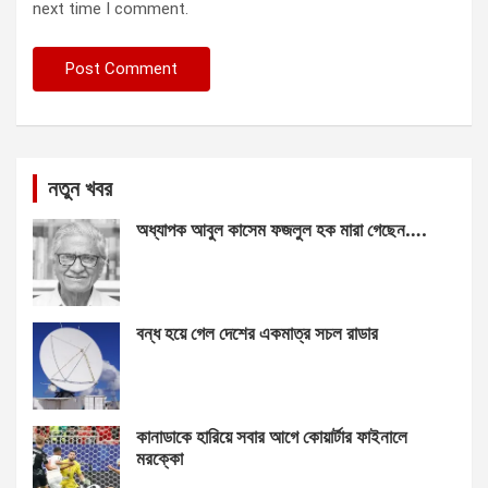
next time I comment.
নতুন খবর
অধ্যাপক আবুল কাসেম ফজলুল হক মারা গেছেন….
বন্ধ হয়ে গেল দেশের একমাত্র সচল রাডার
কানাডাকে হারিয়ে সবার আগে কোয়ার্টার ফাইনালে
মরক্কো