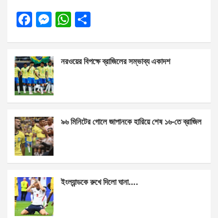
F
M
W
S
a
es
h
h
ce
se
at
ar
নরওয়ের বিপক্ষে ব্রাজিলের সম্ভাব্য একাদশ
b
n
s
e
o
g
A
o
er
p
k
p
৯৬ মিনিটের গোলে জাপানকে হারিয়ে শেষ ১৬-তে ব্রাজিল
ইংল্যান্ডকে রুখে দিলো ঘানা….