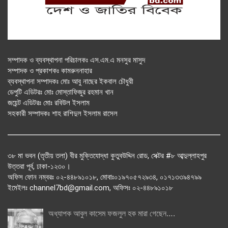
সম্পাদক ও ব্যবস্থাপনা পরিচালকঃ এস.এম.এ মনসুর মাসুদ
সম্পাদক ও প্রকাশকঃ কামরুননাহার
ব্যবস্থাপনা সম্পাদকঃ মোঃ আবু নাছের ইকবাল চৌধুরী
ডেপুটি এডিটরঃ মোঃ মোস্তাফিজুর রহমান খান
জয়েন্ট এডিটরঃ মোঃ রবিউল ইসলাম
সহকারী সম্পাদকঃ শাহ রাশিদুল ইসলাম রাসেল
৩৮ মা ভবন (তৃতীয় তলা) বীর মুক্তিযোদ্ধা কুতুবউদ্দিন রোড, সেক্টর #৮ আব্দুল্লাহপুর
উত্তরা পূর্ব, ঢাকা-১২৩০।
অফিস ফোন নম্বরঃ ০২-৪৪৮৯১০১৮, মোবাঃ০১৯৭০৫৭২৯৩৪, ০১৭১৩৩৯৪৭৯৯
ইমেইলঃ channel7bd@gmail.com, অফিসঃ ০২-৪৪৮৯১০১৮
অধ্যাপক আবুল কাসেম ফজলুল হক মারা গেছেন….