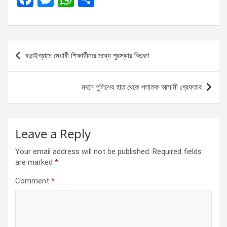
a
es
h
h
ce
se
at
ar
b
n
s
e
Post
বড়াইগ্রামে মেধাবী শিক্ষার্থীদের মধ্যে পুরস্কার বিতরণ
o
g
A
navigation
o
er
p
মদনে পুলিশের হাত থেকে পলাতক আসামী গ্রেফতার
k
p
Leave a Reply
Your email address will not be published.
Required fields
are marked
*
Comment
*