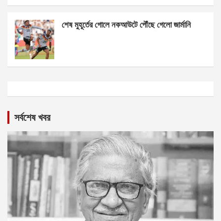
শেষ মুহূর্তের গোলে নকআউটে পৌঁছে গেলো জার্মানি
সর্বশেষ খবর