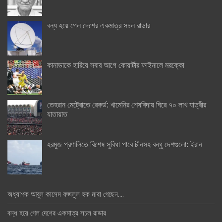
বন্ধ হয়ে গেল দেশের একমাত্র সচল রাডার
কানাডাকে হারিয়ে সবার আগে কোয়ার্টার ফাইনালে মরক্কো
তেহরান মেট্রোতে রেকর্ড: খামেনির শেষবিদায় ঘিরে ৭০ লাখ যাত্রীর
যাতায়াত
হরমুজ প্রণালিতে বিশেষ সুবিধা পাবে চীনসহ বন্ধু দেশগুলো: ইরান
অধ্যাপক আবুল কাসেম ফজলুল হক মারা গেছেন….
বন্ধ হয়ে গেল দেশের একমাত্র সচল রাডার