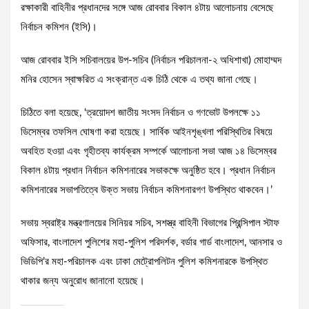
রক্ষাকারী বাহিনীর প্রধানদের সঙ্গে আজ রোববার বিকাল ৪টায় আলোচনায় বেসেছে
নির্বাচন কমিশন (ইসি)।
আজ রোববার ইসি সচিবালয়ের উপ-সচিব (নির্বাচন পরিচালনা-২ অধিশাখা) মোহাম্মদ
মনির হোসেন স্বাক্ষরিত এ সংক্রান্ত এক চিঠি থেকে এ তথ্য জানা গেছে।
চিঠিতে বলা হয়েছে, ‘ত্রয়োদশ জাতীয় সংসদ নির্বাচন ও গণভোট উপলক্ষে ১১
ডিসেম্বর তফসিল ঘোষণা করা হয়েছে। সার্বিক আইনশৃঙ্খলা পরিস্থিতির বিষয়ে
অবহিত হওয়া এবং গৃহীতব্য কার্যক্রম সম্পর্কে আলোচনা সভা আজ ১৪ ডিসেম্বর
বিকাল ৪টায় প্রধান নির্বাচন কমিশনারের সভাকক্ষে অনুষ্ঠিত হবে। প্রধান নির্বাচন
কমিশনারের সভাপতিত্বে উক্ত সভায় নির্বাচন কমিশনারগণ উপস্থিত থাকবেন।’
সভায় স্বরাষ্ট্র মন্ত্রণালয়ের সিনিয়র সচিব, সশস্ত্র বাহিনী বিভাগের প্রিন্সিপাল স্টাফ
অফিসার, বাংলাদেশ পুলিশের মহা-পুলিশ পরিদর্শক, বর্ডার গার্ড বাংলাদেশ, আনসার ও
ভিডিপি’র মহা-পরিচালক এবং ঢাকা মেট্রোপলিটন পুলিশ কমিশনারকে উপস্থিত
থাকার জন্য অনুরোধ জানানো হয়েছে।