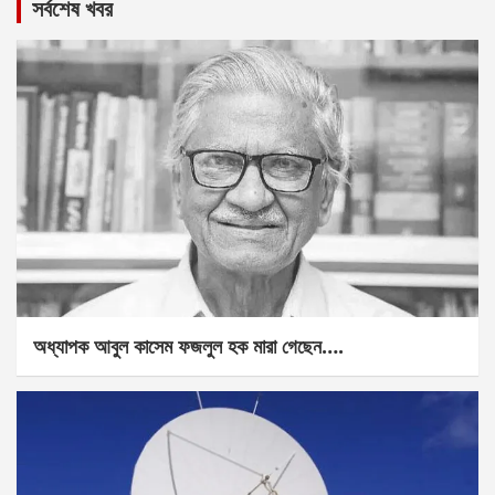
সর্বশেষ খবর
অধ্যাপক আবুল কাসেম ফজলুল হক মারা গেছেন….