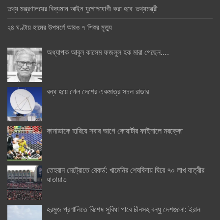
তথ্য মন্ত্রণালয়ের বিদ্যমান আইন যুগোপযোগী করা হবে: তথ্যমন্ত্রী
২৪ ঘণ্টায় হামের উপসর্গে আরও ৭ শিশুর মৃত্যু
অধ্যাপক আবুল কাসেম ফজলুল হক মারা গেছেন….
বন্ধ হয়ে গেল দেশের একমাত্র সচল রাডার
কানাডাকে হারিয়ে সবার আগে কোয়ার্টার ফাইনালে মরক্কো
তেহরান মেট্রোতে রেকর্ড: খামেনির শেষবিদায় ঘিরে ৭০ লাখ যাত্রীর
যাতায়াত
হরমুজ প্রণালিতে বিশেষ সুবিধা পাবে চীনসহ বন্ধু দেশগুলো: ইরান