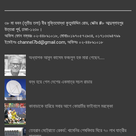
৩৮ মা ভবন (তৃতীয় তলা) বীর মুক্তিযোদ্ধা কুতুবউদ্দিন রোড, সেক্টর #৮ আব্দুল্লাহপুর
উত্তরা পূর্ব, ঢাকা-১২৩০।
অফিস ফোন নম্বরঃ ০২-৪৪৮৯১০১৮, মোবাঃ০১৯৭০৫৭২৯৩৪, ০১৭১৩৩৯৪৭৯৯
ইমেইলঃ channel7bd@gmail.com, অফিসঃ ০২-৪৪৮৯১০১৮
অধ্যাপক আবুল কাসেম ফজলুল হক মারা গেছেন….
বন্ধ হয়ে গেল দেশের একমাত্র সচল রাডার
কানাডাকে হারিয়ে সবার আগে কোয়ার্টার ফাইনালে মরক্কো
তেহরান মেট্রোতে রেকর্ড: খামেনির শেষবিদায় ঘিরে ৭০ লাখ যাত্রীর
যাতায়াত