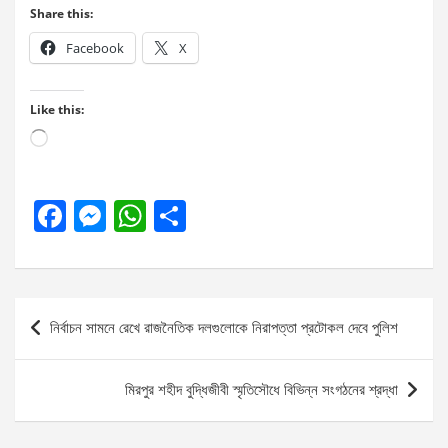
Share this:
Facebook
X
Like this:
Loading…
F
M
W
S
a
es
h
h
ce
se
at
ar
b
n
s
e
Post
নির্বাচন সামনে রেখে রাজনৈতিক দলগুলোকে নিরাপত্তা প্রটোকল দেবে পুলিশ
o
g
A
navigation
o
er
p
মিরপুর শহীদ বুদ্ধিজীবী স্মৃতিসৌধে বিভিন্ন সংগঠনের শ্রদ্ধা
k
p