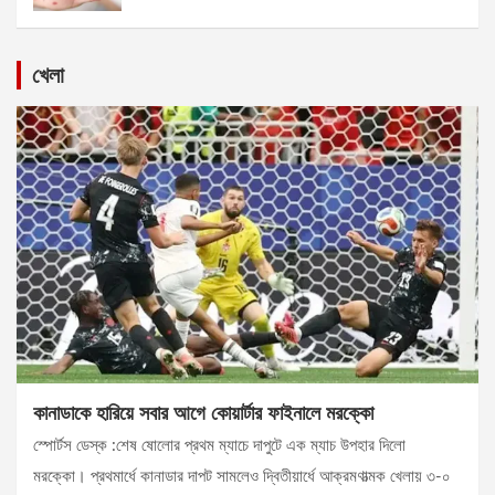
খেলা
কানাডাকে হারিয়ে সবার আগে কোয়ার্টার ফাইনালে মরক্কো
স্পোর্টস ডেস্ক :শেষ ষোলোর প্রথম ম্যাচে দাপুটে এক ম্যাচ উপহার দিলো
মরক্কো। প্রথমার্ধে কানাডার দাপট সামলেও দ্বিতীয়ার্ধে আক্রমণাত্মক খেলায় ৩-০