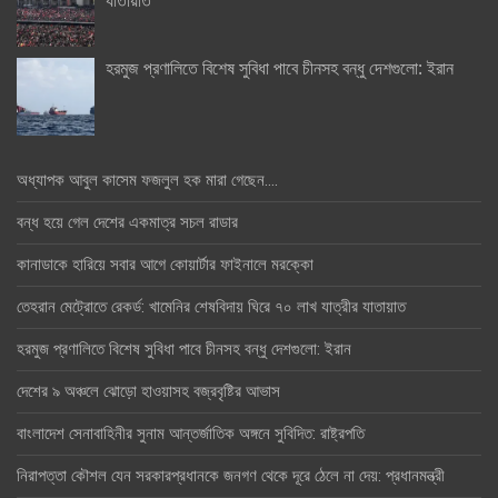
হরমুজ প্রণালিতে বিশেষ সুবিধা পাবে চীনসহ বন্ধু দেশগুলো: ইরান
অধ্যাপক আবুল কাসেম ফজলুল হক মারা গেছেন….
বন্ধ হয়ে গেল দেশের একমাত্র সচল রাডার
কানাডাকে হারিয়ে সবার আগে কোয়ার্টার ফাইনালে মরক্কো
তেহরান মেট্রোতে রেকর্ড: খামেনির শেষবিদায় ঘিরে ৭০ লাখ যাত্রীর যাতায়াত
হরমুজ প্রণালিতে বিশেষ সুবিধা পাবে চীনসহ বন্ধু দেশগুলো: ইরান
দেশের ৯ অঞ্চলে ঝোড়ো হাওয়াসহ বজ্রবৃষ্টির আভাস
বাংলাদেশ সেনাবাহিনীর সুনাম আন্তর্জাতিক অঙ্গনে সুবিদিত: রাষ্ট্রপতি
নিরাপত্তা কৌশল যেন সরকারপ্রধানকে জনগণ থেকে দূরে ঠেলে না দেয়: প্রধানমন্ত্রী