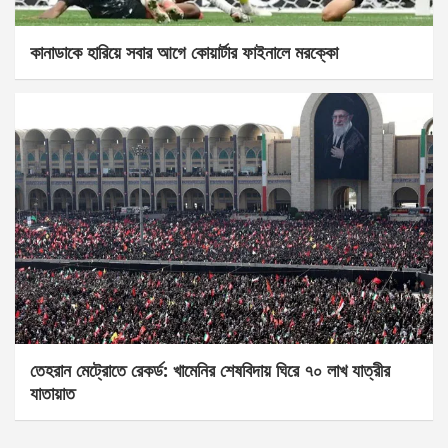
কানাডাকে হারিয়ে সবার আগে কোয়ার্টার ফাইনালে মরক্কো
তেহরান মেট্রোতে রেকর্ড: খামেনির শেষবিদায় ঘিরে ৭০ লাখ যাত্রীর
যাতায়াত