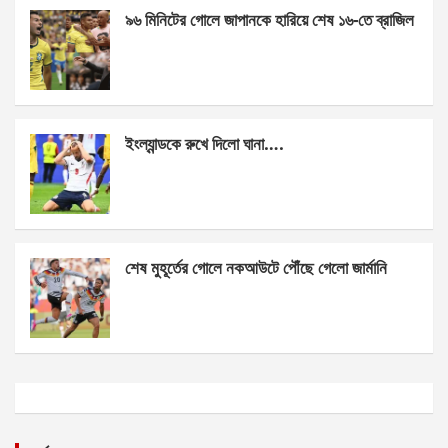
k
p
৯৬ মিনিটের গোলে জাপানকে হারিয়ে শেষ ১৬-তে ব্রাজিল
ইংল্যান্ডকে রুখে দিলো ঘানা….
শেষ মুহূর্তের গোলে নকআউটে পৌঁছে গেলো জার্মানি