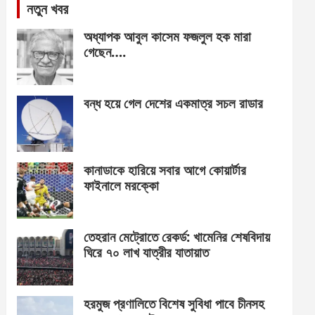
নতুন খবর
অধ্যাপক আবুল কাসেম ফজলুল হক মারা
গেছেন….
বন্ধ হয়ে গেল দেশের একমাত্র সচল রাডার
কানাডাকে হারিয়ে সবার আগে কোয়ার্টার
ফাইনালে মরক্কো
তেহরান মেট্রোতে রেকর্ড: খামেনির শেষবিদায়
ঘিরে ৭০ লাখ যাত্রীর যাতায়াত
হরমুজ প্রণালিতে বিশেষ সুবিধা পাবে চীনসহ