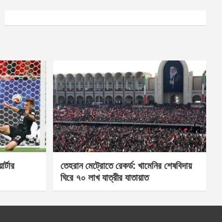
র্টার
তেহরান মেট্রোতে রেকর্ড: খামেনির শেষবিদায়
ঘিরে ৭০ লাখ যাত্রীর যাতায়াত