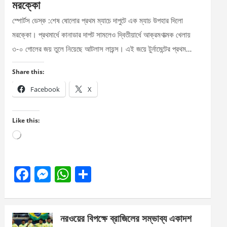
মরক্কো
স্পোর্টস ডেস্ক :শেষ ষোলোর প্রথম ম্যাচে দাপুটে এক ম্যাচ উপহার দিলো
মরক্কো। প্রথমার্ধে কানাডার দাপট সামলেও দ্বিতীয়ার্ধে আক্রমণাত্মক খেলায়
৩-০ গোলের জয় তুলে নিয়েছে আটলাস লায়ন্স। এই জয়ে টুর্নামেন্টের প্রথম…
Share this:
Facebook
X
Like this:
Loading…
F
M
W
S
a
es
h
h
ce
se
at
ar
নরওয়ের বিপক্ষে ব্রাজিলের সম্ভাব্য একাদশ
b
n
s
e