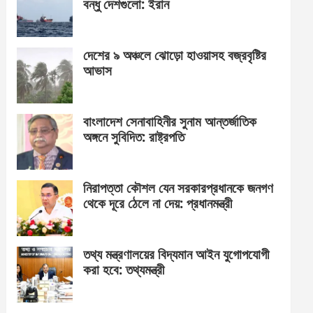
বন্ধু দেশগুলো: ইরান
দেশের ৯ অঞ্চলে ঝোড়ো হাওয়াসহ বজ্রবৃষ্টির
আভাস
বাংলাদেশ সেনাবাহিনীর সুনাম আন্তর্জাতিক
অঙ্গনে সুবিদিত: রাষ্ট্রপতি
নিরাপত্তা কৌশল যেন সরকারপ্রধানকে জনগণ
থেকে দূরে ঠেলে না দেয়: প্রধানমন্ত্রী
তথ্য মন্ত্রণালয়ের বিদ্যমান আইন যুগোপযোগী
করা হবে: তথ্যমন্ত্রী