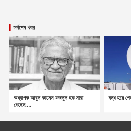
সর্বশেষ খবর
অধ্যাপক আবুল কাসেম ফজলুল হক মারা
বন্ধ হয়ে গ
গেছেন….