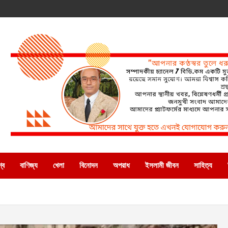
্ব
বাণিজ্য
খেলা
বিনোদন
অপরাধ
ইসলামী জীবন
সাহিত্য