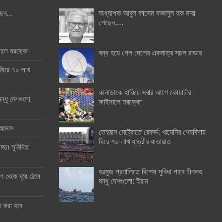
অধ্যাপক আবুল কাসেম ফজলুল হক মারা
ছেন….
গেছেন….
ইনালে মরক্কো
বন্ধ হয়ে গেল দেশের একমাত্র সচল রাডার
 ঘিরে ৭০ লাখ
কানাডাকে হারিয়ে সবার আগে কোয়ার্টার
ন্ধু দেশগুলো:
ফাইনালে মরক্কো
র আভাস
তেহরান মেট্রোতে রেকর্ড: খামেনির শেষবিদায়
ঘিরে ৭০ লাখ যাত্রীর যাতায়াত
্গনে সুবিদিত:
হরমুজ প্রণালিতে বিশেষ সুবিধা পাবে চীনসহ
 থেকে দূরে ঠেলে
বন্ধু দেশগুলো: ইরান
ী করা হবে: