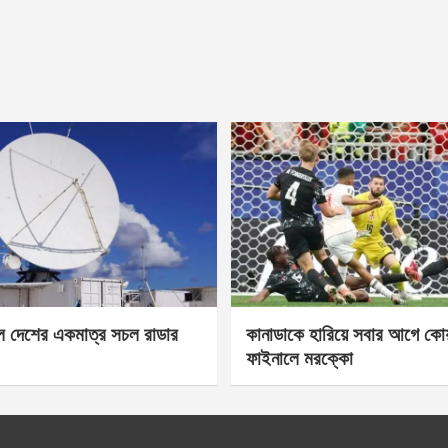
েল দেশের একমাত্র সচল রাডার
কানাডাকে হারিয়ে সবার আগে কোয়া
ফাইনালে মরক্কো