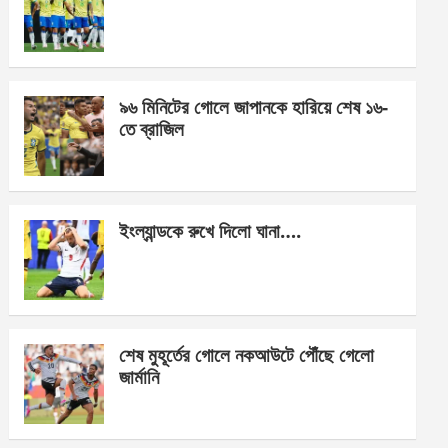
o
g
A
o
er
p
k
p
৯৬ মিনিটের গোলে জাপানকে হারিয়ে শেষ ১৬-
তে ব্রাজিল
ইংল্যান্ডকে রুখে দিলো ঘানা….
শেষ মুহূর্তের গোলে নকআউটে পৌঁছে গেলো
জার্মানি