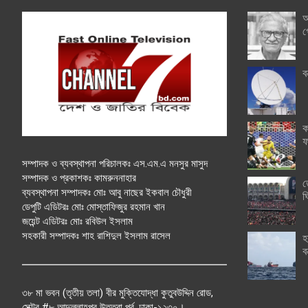
অ
গ
ব
ক
ফ
সম্পাদক ও ব্যবস্থাপনা পরিচালকঃ এস.এম.এ মনসুর মাসুদ
সম্পাদক ও প্রকাশকঃ কামরুননাহার
ত
ব্যবস্থাপনা সম্পাদকঃ মোঃ আবু নাছের ইকবাল চৌধুরী
ঘ
ডেপুটি এডিটরঃ মোঃ মোস্তাফিজুর রহমান খান
জয়েন্ট এডিটরঃ মোঃ রবিউল ইসলাম
সহকারী সম্পাদকঃ শাহ রাশিদুল ইসলাম রাসেল
হ
ব
৩৮ মা ভবন (তৃতীয় তলা) বীর মুক্তিযোদ্ধা কুতুবউদ্দিন রোড,
সেক্টর #৮ আব্দুল্লাহপুর উত্তরা পূর্ব, ঢাকা-১২৩০।