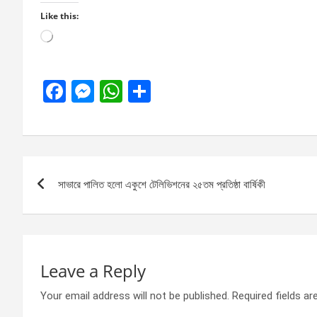
Like this:
Loading…
F
M
W
S
a
es
h
h
ce
se
at
ar
b
n
s
e
Post
o
g
A
সাভারে পালিত হলো একুশে টেলিভিশনের ২৫তম প্রতিষ্ঠা বার্ষিকী
navigation
o
er
p
k
p
Leave a Reply
Your email address will not be published.
Required fields a