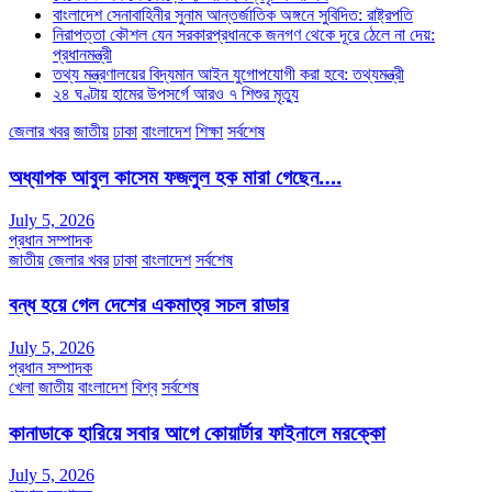
বাংলাদেশ সেনাবাহিনীর সুনাম আন্তর্জাতিক অঙ্গনে সুবিদিত: রাষ্ট্রপতি
নিরাপত্তা কৌশল যেন সরকারপ্রধানকে জনগণ থেকে দূরে ঠেলে না দেয়:
প্রধানমন্ত্রী
তথ্য মন্ত্রণালয়ের বিদ্যমান আইন যুগোপযোগী করা হবে: তথ্যমন্ত্রী
২৪ ঘণ্টায় হামের উপসর্গে আরও ৭ শিশুর মৃত্যু
জেলার খবর
জাতীয়
ঢাকা
বাংলাদেশ
শিক্ষা
সর্বশেষ
অধ্যাপক আবুল কাসেম ফজলুল হক মারা গেছেন….
July 5, 2026
প্রধান সম্পাদক
জাতীয়
জেলার খবর
ঢাকা
বাংলাদেশ
সর্বশেষ
বন্ধ হয়ে গেল দেশের একমাত্র সচল রাডার
July 5, 2026
প্রধান সম্পাদক
খেলা
জাতীয়
বাংলাদেশ
বিশ্ব
সর্বশেষ
কানাডাকে হারিয়ে সবার আগে কোয়ার্টার ফাইনালে মরক্কো
July 5, 2026