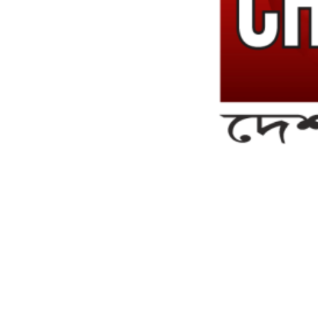
সম্পাদক ও ব্যবস্থাপনা পরিচালকঃ এস.এম.এ মনসুর মাসুদ
সম্পাদক ও প্রকাশকঃ কামরুননাহার
ব্যবস্থাপনা সম্পাদকঃ মোঃ আবু নাছের ইকবাল চৌধুরী