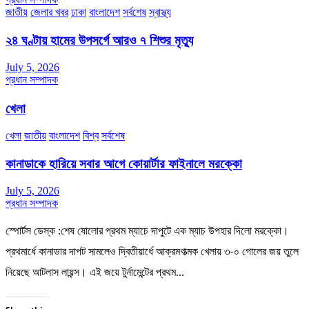
জাতীয়
জেলার খবর
ঢাকা
বাংলাদেশ
সর্বশেষ
স্বাস্থ্য
২৪ ঘণ্টায় হামের উপসর্গে আরও ৭ শিশুর মৃত্যু
July 5, 2026
প্রধান সম্পাদক
খেলা
খেলা
জাতীয়
বাংলাদেশ
বিশ্ব
সর্বশেষ
কানাডাকে হারিয়ে সবার আগে কোয়ার্টার ফাইনালে মরক্কো
July 5, 2026
প্রধান সম্পাদক
স্পোর্টস ডেস্ক :শেষ ষোলোর প্রথম ম্যাচে দাপুটে এক ম্যাচ উপহার দিলো মরক্কো।
প্রথমার্ধে কানাডার দাপট সামলেও দ্বিতীয়ার্ধে আক্রমণাত্মক খেলায় ৩-০ গোলের জয় তুলে
নিয়েছে আটলাস লায়ন্স। এই জয়ে টুর্নামেন্টের প্রথম…