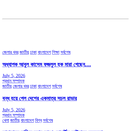
ডেপুটি এডিটরঃ মোঃ মোস্তাফিজুর রহমান খান
জয়েন্ট এডিটরঃ মোঃ রবিউল ইসলাম
সহকারী সম্পাদকঃ শাহ রাশিদুল ইসলাম রাসেল
৩৮ মা ভবন (তৃতীয় তলা) বীর মুক্তিযোদ্ধা কুতুবউদ্দিন রোড, সেক্টর #৮ আব্দুল্লাহপুর
উত্তরা পূর্ব, ঢাকা-১২৩০।
অফিস ফোন নম্বরঃ ০২-৪৪৮৯১০১৮, মোবাঃ০১৯৭০৫৭২৯৩৪, ০১৭১৩৩৯৪৭৯৯
ইমেইলঃ channel7bd@gmail.com, অফিসঃ ০২-৪৪৮৯১০১৮
জেলার খবর
জাতীয়
ঢাকা
বাংলাদেশ
শিক্ষা
সর্বশেষ
অধ্যাপক আবুল কাসেম ফজলুল হক মারা গেছেন….
July 5, 2026
প্রধান সম্পাদক
জাতীয়
জেলার খবর
ঢাকা
বাংলাদেশ
সর্বশেষ
বন্ধ হয়ে গেল দেশের একমাত্র সচল রাডার
July 5, 2026
প্রধান সম্পাদক
খেলা
জাতীয়
বাংলাদেশ
বিশ্ব
সর্বশেষ