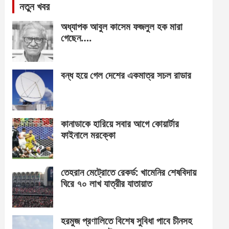
নতুন খবর
অধ্যাপক আবুল কাসেম ফজলুল হক মারা
গেছেন….
বন্ধ হয়ে গেল দেশের একমাত্র সচল রাডার
কানাডাকে হারিয়ে সবার আগে কোয়ার্টার
ফাইনালে মরক্কো
তেহরান মেট্রোতে রেকর্ড: খামেনির শেষবিদায়
ঘিরে ৭০ লাখ যাত্রীর যাতায়াত
হরমুজ প্রণালিতে বিশেষ সুবিধা পাবে চীনসহ