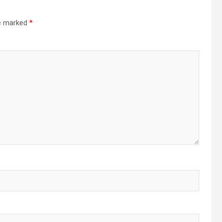
re marked
*