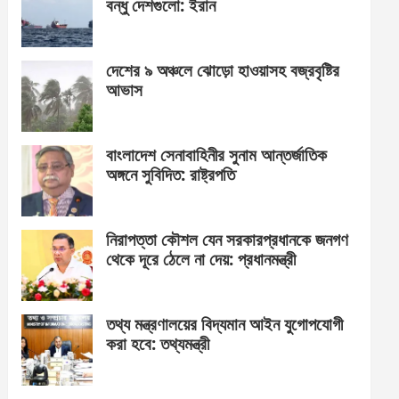
বন্ধু দেশগুলো: ইরান
দেশের ৯ অঞ্চলে ঝোড়ো হাওয়াসহ বজ্রবৃষ্টির
আভাস
বাংলাদেশ সেনাবাহিনীর সুনাম আন্তর্জাতিক
অঙ্গনে সুবিদিত: রাষ্ট্রপতি
নিরাপত্তা কৌশল যেন সরকারপ্রধানকে জনগণ
থেকে দূরে ঠেলে না দেয়: প্রধানমন্ত্রী
তথ্য মন্ত্রণালয়ের বিদ্যমান আইন যুগোপযোগী
করা হবে: তথ্যমন্ত্রী