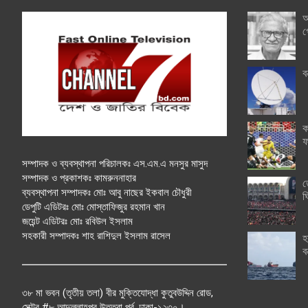
অ
গ
ব
ক
ফ
সম্পাদক ও ব্যবস্থাপনা পরিচালকঃ এস.এম.এ মনসুর মাসুদ
সম্পাদক ও প্রকাশকঃ কামরুননাহার
ত
ব্যবস্থাপনা সম্পাদকঃ মোঃ আবু নাছের ইকবাল চৌধুরী
ঘ
ডেপুটি এডিটরঃ মোঃ মোস্তাফিজুর রহমান খান
জয়েন্ট এডিটরঃ মোঃ রবিউল ইসলাম
সহকারী সম্পাদকঃ শাহ রাশিদুল ইসলাম রাসেল
হ
ব
৩৮ মা ভবন (তৃতীয় তলা) বীর মুক্তিযোদ্ধা কুতুবউদ্দিন রোড,
সেক্টর #৮ আব্দুল্লাহপুর উত্তরা পূর্ব, ঢাকা-১২৩০।