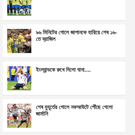
o
g
A
o
er
p
k
p
৯৬ মিনিটের গোলে জাপানকে হারিয়ে শেষ ১৬-
তে ব্রাজিল
ইংল্যান্ডকে রুখে দিলো ঘানা….
শেষ মুহূর্তের গোলে নকআউটে পৌঁছে গেলো
জার্মানি