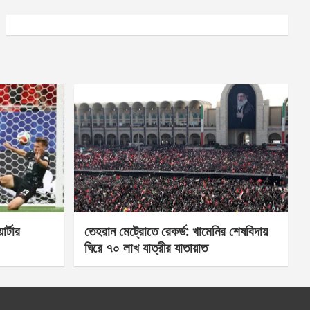
র্টার
তেহরান মেট্রোতে রেকর্ড: খামেনির শেষবিদায়
ঘিরে ৭০ লাখ যাত্রীর যাতায়াত