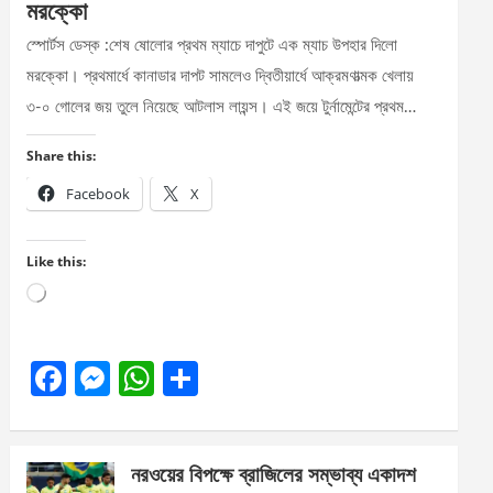
মরক্কো
স্পোর্টস ডেস্ক :শেষ ষোলোর প্রথম ম্যাচে দাপুটে এক ম্যাচ উপহার দিলো
মরক্কো। প্রথমার্ধে কানাডার দাপট সামলেও দ্বিতীয়ার্ধে আক্রমণাত্মক খেলায়
৩-০ গোলের জয় তুলে নিয়েছে আটলাস লায়ন্স। এই জয়ে টুর্নামেন্টের প্রথম…
Share this:
Facebook
X
Like this:
Loading…
F
M
W
S
a
es
h
h
ce
se
at
ar
নরওয়ের বিপক্ষে ব্রাজিলের সম্ভাব্য একাদশ
b
n
s
e