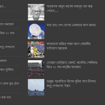
অধ্যাপক আবুল কাসেম ফজলুল হক মারা
ছেন….
গেছেন….
ইনালে মরক্কো
বন্ধ হয়ে গেল দেশের একমাত্র সচল রাডার
 ঘিরে ৭০ লাখ
কানাডাকে হারিয়ে সবার আগে কোয়ার্টার
ন্ধু দেশগুলো:
ফাইনালে মরক্কো
র আভাস
তেহরান মেট্রোতে রেকর্ড: খামেনির শেষবিদায়
ঘিরে ৭০ লাখ যাত্রীর যাতায়াত
্গনে সুবিদিত:
হরমুজ প্রণালিতে বিশেষ সুবিধা পাবে চীনসহ
 থেকে দূরে ঠেলে
বন্ধু দেশগুলো: ইরান
ী করা হবে: