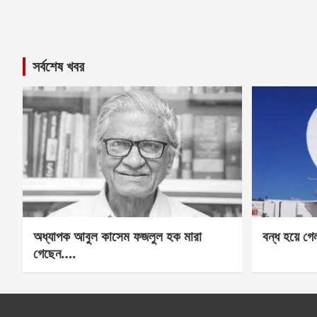
সর্বশেষ খবর
অধ্যাপক আবুল কাসেম ফজলুল হক মারা
বন্ধ হয়ে গ
গেছেন….