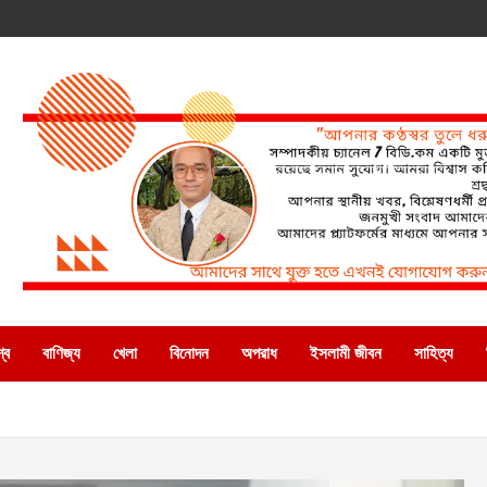
্ব
বাণিজ্য
খেলা
বিনোদন
অপরাধ
ইসলামী জীবন
সাহিত্য