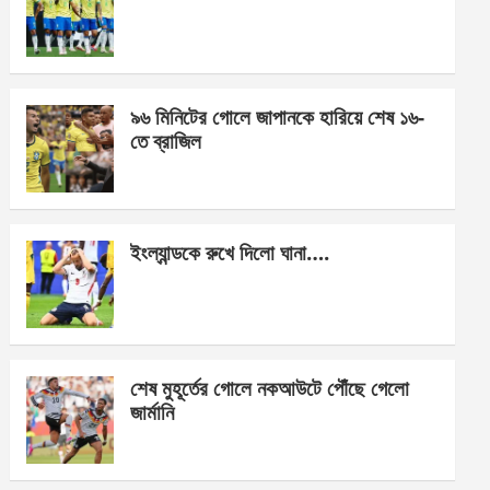
o
g
A
o
er
p
k
p
৯৬ মিনিটের গোলে জাপানকে হারিয়ে শেষ ১৬-
তে ব্রাজিল
ইংল্যান্ডকে রুখে দিলো ঘানা….
শেষ মুহূর্তের গোলে নকআউটে পৌঁছে গেলো
জার্মানি