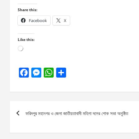
Share this:
Facebook
X
Like this:
Loading…
F
M
W
S
a
es
h
h
ce
se
at
ar
b
n
s
e
Post
o
g
A
ফরিদপুর মহানগর ও জেলা জাতীয়তাবাদী মহিলা দলের শোক সভা অনুষ্ঠিত
navigation
o
er
p
k
p