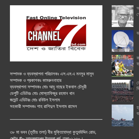
অ
গ
ব
ক
ফ
সম্পাদক ও ব্যবস্থাপনা পরিচালকঃ এস.এম.এ মনসুর মাসুদ
সম্পাদক ও প্রকাশকঃ কামরুননাহার
ত
ব্যবস্থাপনা সম্পাদকঃ মোঃ আবু নাছের ইকবাল চৌধুরী
ঘ
ডেপুটি এডিটরঃ মোঃ মোস্তাফিজুর রহমান খান
জয়েন্ট এডিটরঃ মোঃ রবিউল ইসলাম
সহকারী সম্পাদকঃ শাহ রাশিদুল ইসলাম রাসেল
হ
ব
৩৮ মা ভবন (তৃতীয় তলা) বীর মুক্তিযোদ্ধা কুতুবউদ্দিন রোড,
সেক্টর #৮ আব্দুল্লাহপুর উত্তরা পূর্ব, ঢাকা-১২৩০।