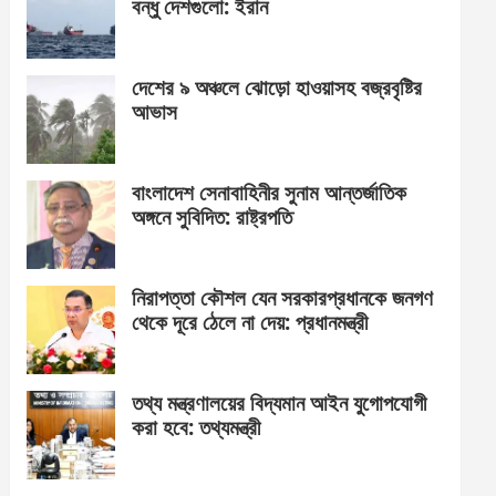
বন্ধু দেশগুলো: ইরান
দেশের ৯ অঞ্চলে ঝোড়ো হাওয়াসহ বজ্রবৃষ্টির
আভাস
বাংলাদেশ সেনাবাহিনীর সুনাম আন্তর্জাতিক
অঙ্গনে সুবিদিত: রাষ্ট্রপতি
নিরাপত্তা কৌশল যেন সরকারপ্রধানকে জনগণ
থেকে দূরে ঠেলে না দেয়: প্রধানমন্ত্রী
তথ্য মন্ত্রণালয়ের বিদ্যমান আইন যুগোপযোগী
করা হবে: তথ্যমন্ত্রী