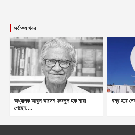
সর্বশেষ খবর
অধ্যাপক আবুল কাসেম ফজলুল হক মারা
বন্ধ হয়ে গ
গেছেন….