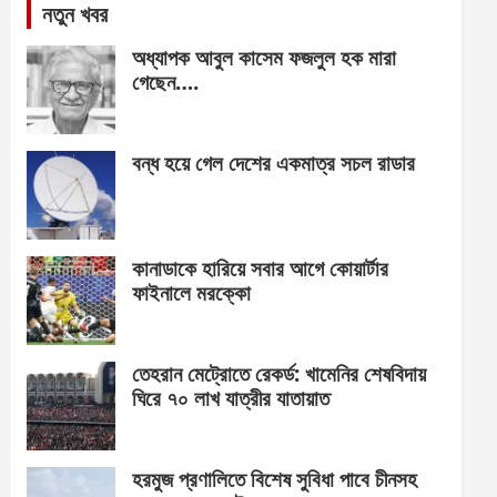
নতুন খবর
অধ্যাপক আবুল কাসেম ফজলুল হক মারা
গেছেন….
বন্ধ হয়ে গেল দেশের একমাত্র সচল রাডার
কানাডাকে হারিয়ে সবার আগে কোয়ার্টার
ফাইনালে মরক্কো
তেহরান মেট্রোতে রেকর্ড: খামেনির শেষবিদায়
ঘিরে ৭০ লাখ যাত্রীর যাতায়াত
হরমুজ প্রণালিতে বিশেষ সুবিধা পাবে চীনসহ