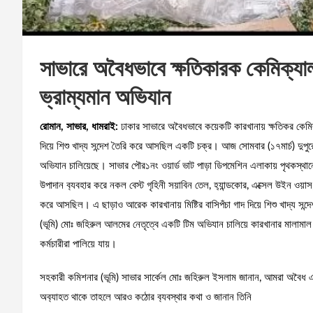
সাভারে অবৈধভাবে ক্ষতিকারক কেমিক্যাল 
ভ্রাম্যমান অভিযান
রোমান, সাভার, ধামরাই:
ঢাকার সাভারে অবৈধভাবে কয়েকটি কারখানায় ক্ষতিকর কেমিক্য
দিয়ে শিশু খাদ্য সন্দেশ তৈরি করে আসছিল একটি চক্র। আজ সোমবার (১৭মার্চ) দুপু
অভিযান চালিয়েছে। সাভার পৌর১নং ওয়ার্ড ভাট পাড়া ডিপমেশিন এলাকায় পৃথকস্থা
উপাদান ব‍্যবহার করে নকল বেস্ট গৃহিনী সয়াবিন তেল, হ‍্যান্ডকোর, এক্সেল উইন ওয়াস
করে আসছিল। এ ছাড়াও আরেক কারখানায় মিষ্টির বাসিপঁচা গাদ দিয়ে শিশু খাদ্য 
(ভূমি) মোঃ জহিরুল আলমের নেতৃত্বে একটি টিম অভিযান চালিয়ে কারখানার মালামাল 
কর্মচারীরা পালিয়ে যায়।
সহকারী কমিশনার (ভূমি) সাভার সার্কেল মোঃ জহিরুল ইসলাম জানান, আমরা অবৈধ
অব‍্যাহত থাকে তাহলে আরও কঠোর ব‍্যবস্থার কথা ও জানান তিনি