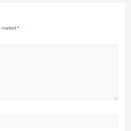
re marked
*