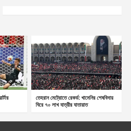
র্টার
তেহরান মেট্রোতে রেকর্ড: খামেনির শেষবিদায়
ঘিরে ৭০ লাখ যাত্রীর যাতায়াত