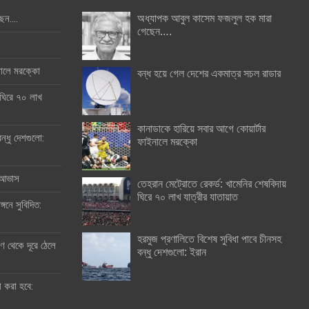
অধ্যাপক আবুল কাসেম ফজলুল হক মারা
ছেন….
গেছেন….
ইনালে মরক্কো
বন্ধ হয়ে গেল দেশের একমাত্র সচল রাডার
 ঘিরে ৭০ লাখ
কানাডাকে হারিয়ে সবার আগে কোয়ার্টার
ন্ধু দেশগুলো:
ফাইনালে মরক্কো
র আভাস
তেহরান মেট্রোতে রেকর্ড: খামেনির শেষবিদায়
ঘিরে ৭০ লাখ যাত্রীর যাতায়াত
্গনে সুবিদিত:
হরমুজ প্রণালিতে বিশেষ সুবিধা পাবে চীনসহ
 থেকে দূরে ঠেলে
বন্ধু দেশগুলো: ইরান
ী করা হবে: