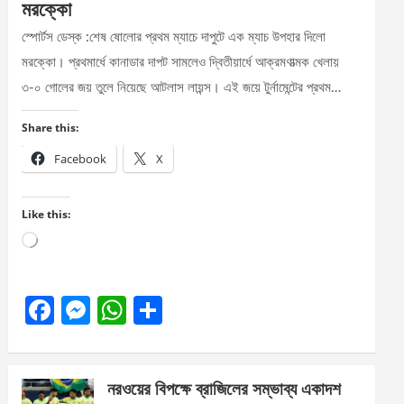
মরক্কো
স্পোর্টস ডেস্ক :শেষ ষোলোর প্রথম ম্যাচে দাপুটে এক ম্যাচ উপহার দিলো
মরক্কো। প্রথমার্ধে কানাডার দাপট সামলেও দ্বিতীয়ার্ধে আক্রমণাত্মক খেলায়
৩-০ গোলের জয় তুলে নিয়েছে আটলাস লায়ন্স। এই জয়ে টুর্নামেন্টের প্রথম…
Share this:
Facebook
X
Like this:
Loading…
F
M
W
S
a
es
h
h
ce
se
at
ar
নরওয়ের বিপক্ষে ব্রাজিলের সম্ভাব্য একাদশ
b
n
s
e