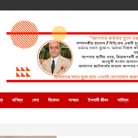
্ব
বাণিজ্য
খেলা
বিনোদন
অপরাধ
ইসলামী জীবন
সাহিত্য