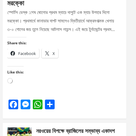
মরক্কো
স্পোর্টস ডেস্ক :শেষ ষোলোর প্রথম ম্যাচে দাপুটে এক ম্যাচ উপহার দিলো
মরক্কো। প্রথমার্ধে কানাডার দাপট সামলেও দ্বিতীয়ার্ধে আক্রমণাত্মক খেলায়
৩-০ গোলের জয় তুলে নিয়েছে আটলাস লায়ন্স। এই জয়ে টুর্নামেন্টের প্রথম…
Share this:
Facebook
X
Like this:
Loading…
F
M
W
S
a
es
h
h
ce
se
at
ar
নরওয়ের বিপক্ষে ব্রাজিলের সম্ভাব্য একাদশ
b
n
s
e