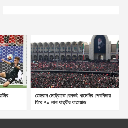
র্টার
তেহরান মেট্রোতে রেকর্ড: খামেনির শেষবিদায়
ঘিরে ৭০ লাখ যাত্রীর যাতায়াত