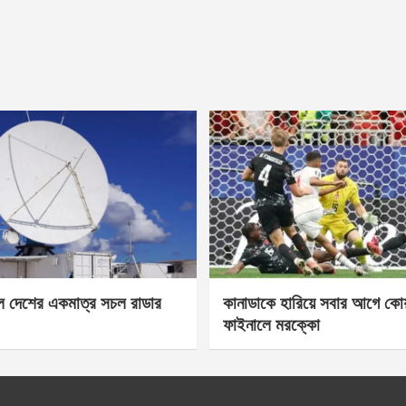
েল দেশের একমাত্র সচল রাডার
কানাডাকে হারিয়ে সবার আগে কোয়া
ফাইনালে মরক্কো