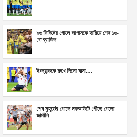
o
g
A
o
er
p
k
p
৯৬ মিনিটের গোলে জাপানকে হারিয়ে শেষ ১৬-
তে ব্রাজিল
ইংল্যান্ডকে রুখে দিলো ঘানা….
শেষ মুহূর্তের গোলে নকআউটে পৌঁছে গেলো
জার্মানি