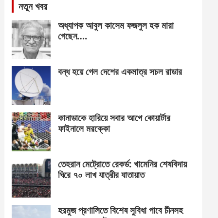
নতুন খবর
অধ্যাপক আবুল কাসেম ফজলুল হক মারা
গেছেন….
বন্ধ হয়ে গেল দেশের একমাত্র সচল রাডার
কানাডাকে হারিয়ে সবার আগে কোয়ার্টার
ফাইনালে মরক্কো
তেহরান মেট্রোতে রেকর্ড: খামেনির শেষবিদায়
ঘিরে ৭০ লাখ যাত্রীর যাতায়াত
হরমুজ প্রণালিতে বিশেষ সুবিধা পাবে চীনসহ