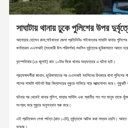
সাঘাটায় থানায় ঢুকে পুলিশের উপর দুর্বৃত
আনোয়ার হোসেন রানা,গাইবান্ধা জেলা প্রতিনিধিঃ গাইবান্ধার সাঘাটা থানায় পুলিশের 
কর্তব্যরত এএসআই (সহকারী উপ-পরিদর্শক) মহসিন দূর্বৃত্তের ছুরিকাঘাতে আহত হ
বৃহস্পতিবার (২৪ জুলাই) রাত ১০টার দিকে থানার অভ্যন্তরে এ ঘটনা ঘটে।
প্রত্যক্ষদর্শীরা জানান, ছুরিকাঘাতের পর এএসআই মহসিনের চিৎকারে থানা পুলিশের পা
পাশের সাঘাটা পাইলট উচ্চ বিদ্যালয়ের পুকুরে লাফিয়ে পড়ে আত্মগোপন করে। পুকুরটি ক
ঘটনার পর থেকেই থানার পুলিশ, ফায়ার সার্ভিস এবং স্থানীয় শত শত মানুষ তাকে খুঁজে
সংগ্রহ করে পুকুরে অনুসন্ধান শুরু করে।
এই প্রতিবেদন লেখা পর্যন্ত (রাত ১২টা), দূর্বৃত্তকে আটক করা সম্ভব হয়নি। আহত
হয়েছে।