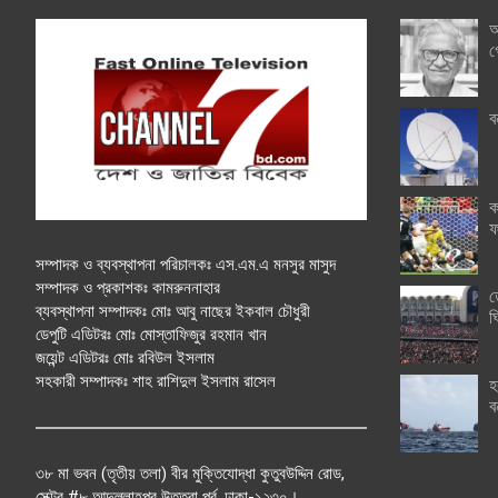
অ
গ
ব
ক
ফ
সম্পাদক ও ব্যবস্থাপনা পরিচালকঃ এস.এম.এ মনসুর মাসুদ
সম্পাদক ও প্রকাশকঃ কামরুননাহার
ত
ব্যবস্থাপনা সম্পাদকঃ মোঃ আবু নাছের ইকবাল চৌধুরী
ঘ
ডেপুটি এডিটরঃ মোঃ মোস্তাফিজুর রহমান খান
জয়েন্ট এডিটরঃ মোঃ রবিউল ইসলাম
সহকারী সম্পাদকঃ শাহ রাশিদুল ইসলাম রাসেল
হ
ব
৩৮ মা ভবন (তৃতীয় তলা) বীর মুক্তিযোদ্ধা কুতুবউদ্দিন রোড,
সেক্টর #৮ আব্দুল্লাহপুর উত্তরা পূর্ব, ঢাকা-১২৩০।