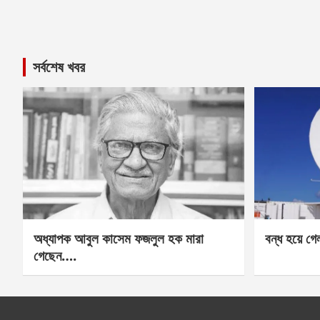
সর্বশেষ খবর
অধ্যাপক আবুল কাসেম ফজলুল হক মারা
বন্ধ হয়ে গ
গেছেন….