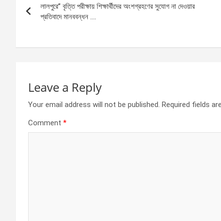
o
g
A
লালপুরে” বৃত্তি পরীক্ষায় শিক্ষার্থীদের অংশগ্রহণের সুযোগ না দেওয়ার
navigation
o
er
p
প্রতিবাদে মানববন্ধন ….
k
p
Leave a Reply
Your email address will not be published.
Required fields a
Comment
*