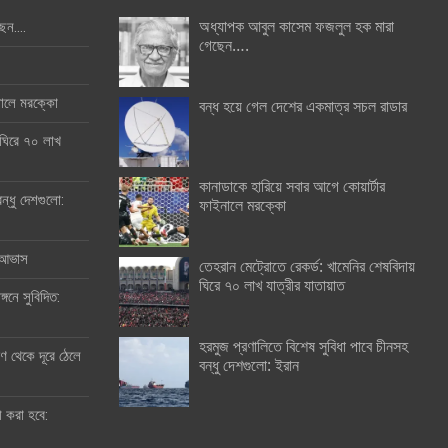
অধ্যাপক আবুল কাসেম ফজলুল হক মারা
ছেন….
গেছেন….
ইনালে মরক্কো
বন্ধ হয়ে গেল দেশের একমাত্র সচল রাডার
 ঘিরে ৭০ লাখ
কানাডাকে হারিয়ে সবার আগে কোয়ার্টার
ন্ধু দেশগুলো:
ফাইনালে মরক্কো
র আভাস
তেহরান মেট্রোতে রেকর্ড: খামেনির শেষবিদায়
ঘিরে ৭০ লাখ যাত্রীর যাতায়াত
্গনে সুবিদিত:
হরমুজ প্রণালিতে বিশেষ সুবিধা পাবে চীনসহ
 থেকে দূরে ঠেলে
বন্ধু দেশগুলো: ইরান
ী করা হবে: