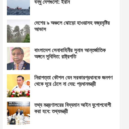
বন্ধু দেশগুলো: ইরান
দেশের ৯ অঞ্চলে ঝোড়ো হাওয়াসহ বজ্রবৃষ্টির
আভাস
বাংলাদেশ সেনাবাহিনীর সুনাম আন্তর্জাতিক
অঙ্গনে সুবিদিত: রাষ্ট্রপতি
নিরাপত্তা কৌশল যেন সরকারপ্রধানকে জনগণ
থেকে দূরে ঠেলে না দেয়: প্রধানমন্ত্রী
তথ্য মন্ত্রণালয়ের বিদ্যমান আইন যুগোপযোগী
করা হবে: তথ্যমন্ত্রী