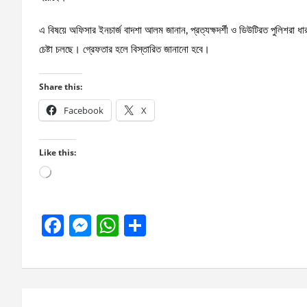
এ বিষয়ে অফিসার ইনচার্জ বাদশা আলম জানান, প্রত্যক্ষদর্শী ও ডিউটিরত পুলিশরা
চেষ্টা চলছে। গ্রেফতার হলে বিস্তারিত জানানো হবে।
Share this:
Facebook
X
Like this:
Loading…
F
M
W
S
a
es
h
h
ce
se
at
ar
b
n
s
e
Post