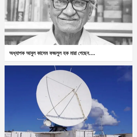
অধ্যাপক আবুল কাসেম ফজলুল হক মারা গেছেন….