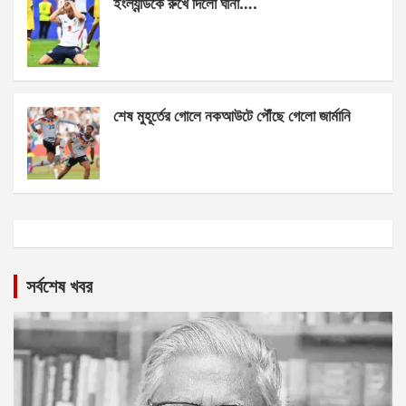
ইংল্যান্ডকে রুখে দিলো ঘানা….
শেষ মুহূর্তের গোলে নকআউটে পৌঁছে গেলো জার্মানি
সর্বশেষ খবর