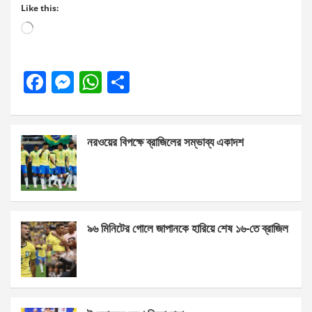
Like this:
Loading…
F
M
W
S
a
es
h
h
ce
se
at
ar
নরওয়ের বিপক্ষে ব্রাজিলের সম্ভাব্য একাদশ
b
n
s
e
o
g
A
o
er
p
k
p
৯৬ মিনিটের গোলে জাপানকে হারিয়ে শেষ ১৬-তে ব্রাজিল