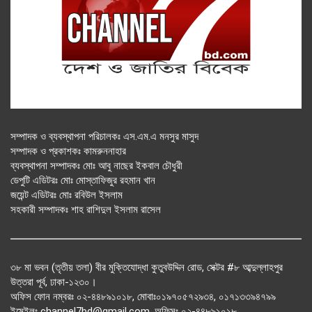
সম্পাদক ও ব্যবস্থাপনা পরিচালকঃ এস.এম.এ মনসুর মাসুদ
সম্পাদক ও প্রকাশকঃ কামরুননাহার
ব্যবস্থাপনা সম্পাদকঃ মোঃ আবু নাছের ইকবাল চৌধুরী
ডেপুটি এডিটরঃ মোঃ মোস্তাফিজুর রহমান খান
জয়েন্ট এডিটরঃ মোঃ রবিউল ইসলাম
সহকারী সম্পাদকঃ শাহ রাশিদুল ইসলাম রাসেল
৩৮ মা ভবন (তৃতীয় তলা) বীর মুক্তিযোদ্ধা কুতুবউদ্দিন রোড, সেক্টর #৮ আব্দুল্লাহপুর
উত্তরা পূর্ব, ঢাকা-১২৩০।
অফিস ফোন নম্বরঃ ০২-৪৪৮৯১০১৮, মোবাঃ০১৯৭০৫৭২৯৩৪, ০১৭১৩৩৯৪৭৯৯
ইমেইলঃ channel7bd@gmail.com, অফিসঃ ০২-৪৪৮৯১০১৮