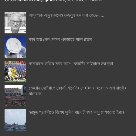
অধ্যাপক আবুল কাসেম ফজলুল হক মারা গেছেন….
বন্ধ হয়ে গেল দেশের একমাত্র সচল রাডার
কানাডাকে হারিয়ে সবার আগে কোয়ার্টার ফাইনালে মরক্কো
তেহরান মেট্রোতে রেকর্ড: খামেনির শেষবিদায় ঘিরে ৭০ লাখ যাত্রীর
যাতায়াত
হরমুজ প্রণালিতে বিশেষ সুবিধা পাবে চীনসহ বন্ধু দেশগুলো: ইরান