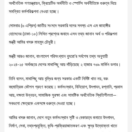
অর্থনৈতিক গণতন্ত্রায়ন, ক্রিয়েটিভ অর্থনীতি ও স্পোর্টস অর্থনীতিকে গুরুত্ব দিয়ে
সমন্বিত কর্মপরিকল্পনা নেওয়া হচ্ছে।
সোমবার (৬ এপ্রিল) জাতীয় সংসদে সরকারি দলের সদস্য এস এম জাহাঙ্গীর
হোসেনের (ঢাকা-১৮) লিখিত প্রশ্নের জবাবে এসব তথ্য জানান অর্থ ও পরিকল্পনা
মন্ত্রী আমির খসরু মাহমুদ চৌধুরী।
মন্ত্রী আরও জানান, বাংলাদেশ পরিসংখ্যান ব্যুরো’র সর্বশেষ তথ্য অনুযায়ী
২০২৪-২৫ অর্থবছরে দেশের মাথাপিছু আয় দাঁড়িয়েছে ২ হাজার ৭৬৯ মার্কিন ডলার।
তিনি বলেন, মাথাপিছু আয় বৃদ্ধির জন্য সরকার একটি নির্দিষ্ট খাত নয়, বরং
বহুমাত্রিক কৌশল গ্রহণ করেছে। কর্মসংস্থান, বিনিয়োগ, উৎপাদন, রপ্তানি, প্রবাস
আয়, দক্ষতা উন্নয়ন, সামাজিক সুরক্ষা এবং সামষ্টিক অর্থনৈতিক স্থিতিশীলতা—
সবগুলো ক্ষেত্রকে একসঙ্গে গুরুত্ব দেওয়া হচ্ছে।
আমির খসরু জানান, দেশে নতুন কর্মসংস্থান সৃষ্টি ও বেকারত্ব কমাতে উৎপাদন,
নির্মাণ, সেবা, তথ্যপ্রযুক্তি, কৃষি-প্রক্রিয়াজাতকরণ এবং ক্ষুদ্র উদ্যোক্তা খাতে