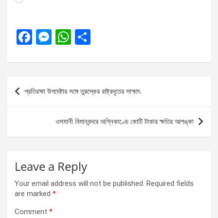
F
M
W
S
a
es
h
h
ce
se
at
ar
b
n
s
e
Post
প্রতিরক্ষা উপদেষ্টার সঙ্গে তুরস্কের রাষ্ট্রদূতের সাক্ষাৎ
o
g
A
navigation
o
er
p
ওসমানী বিমানবন্দরে অগ্নিকাণ্ডে কোটি টাকার ক্ষতির আশঙ্কা
k
p
Leave a Reply
Your email address will not be published.
Required fields
are marked
*
Comment
*