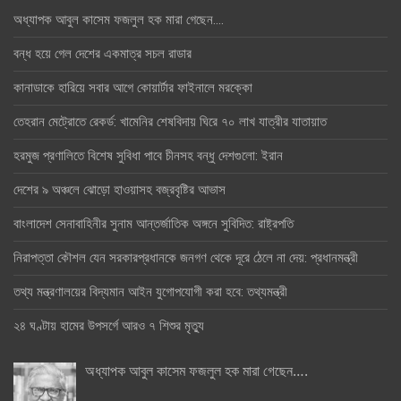
অধ্যাপক আবুল কাসেম ফজলুল হক মারা গেছেন….
বন্ধ হয়ে গেল দেশের একমাত্র সচল রাডার
কানাডাকে হারিয়ে সবার আগে কোয়ার্টার ফাইনালে মরক্কো
তেহরান মেট্রোতে রেকর্ড: খামেনির শেষবিদায় ঘিরে ৭০ লাখ যাত্রীর যাতায়াত
হরমুজ প্রণালিতে বিশেষ সুবিধা পাবে চীনসহ বন্ধু দেশগুলো: ইরান
দেশের ৯ অঞ্চলে ঝোড়ো হাওয়াসহ বজ্রবৃষ্টির আভাস
বাংলাদেশ সেনাবাহিনীর সুনাম আন্তর্জাতিক অঙ্গনে সুবিদিত: রাষ্ট্রপতি
নিরাপত্তা কৌশল যেন সরকারপ্রধানকে জনগণ থেকে দূরে ঠেলে না দেয়: প্রধানমন্ত্রী
তথ্য মন্ত্রণালয়ের বিদ্যমান আইন যুগোপযোগী করা হবে: তথ্যমন্ত্রী
২৪ ঘণ্টায় হামের উপসর্গে আরও ৭ শিশুর মৃত্যু
অধ্যাপক আবুল কাসেম ফজলুল হক মারা গেছেন….