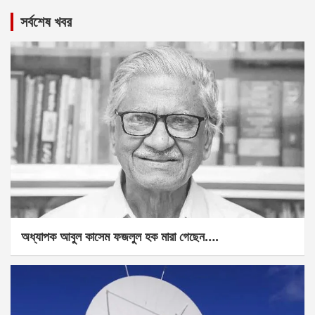
সর্বশেষ খবর
অধ্যাপক আবুল কাসেম ফজলুল হক মারা গেছেন….