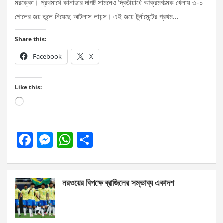
মরক্কো। প্রথমার্ধে কানাডার দাপট সামলেও দ্বিতীয়ার্ধে আক্রমণাত্মক খেলায় ৩-০
গোলের জয় তুলে নিয়েছে আটলাস লায়ন্স। এই জয়ে টুর্নামেন্টের প্রথম…
Share this:
Facebook
X
Like this:
Loading…
F
M
W
S
a
es
h
h
ce
se
at
ar
নরওয়ের বিপক্ষে ব্রাজিলের সম্ভাব্য একাদশ
b
n
s
e
o
g
A
o
er
p