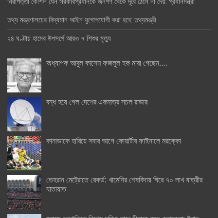
নিরাপত্তা কৌশল যেন সরকারপ্রধানকে জনগণ থেকে দূরে ঠেলে না দেয়: প্রধানমন্ত্রী
তথ্য মন্ত্রণালয়ের বিদ্যমান আইন যুগোপযোগী করা হবে: তথ্যমন্ত্রী
২৪ ঘণ্টায় হামের উপসর্গে আরও ৭ শিশুর মৃত্যু
অধ্যাপক আবুল কাসেম ফজলুল হক মারা গেছেন….
বন্ধ হয়ে গেল দেশের একমাত্র সচল রাডার
কানাডাকে হারিয়ে সবার আগে কোয়ার্টার ফাইনালে মরক্কো
তেহরান মেট্রোতে রেকর্ড: খামেনির শেষবিদায় ঘিরে ৭০ লাখ যাত্রীর
যাতায়াত