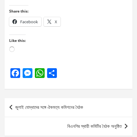
Share this:
Facebook
X
Like this:
Loading…
F
M
W
S
a
es
h
h
ce
se
at
ar
b
n
s
e
Post
জুলাই যোদ্ধাদের সঙ্গে ঐকমত্য কমিশনের বৈঠক
o
g
A
navigation
o
er
p
বিএনপির স্থায়ী কমিটির বৈঠক অনুষ্ঠিত
k
p