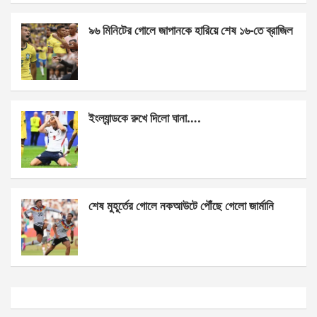
k
p
৯৬ মিনিটের গোলে জাপানকে হারিয়ে শেষ ১৬-তে ব্রাজিল
ইংল্যান্ডকে রুখে দিলো ঘানা….
শেষ মুহূর্তের গোলে নকআউটে পৌঁছে গেলো জার্মানি