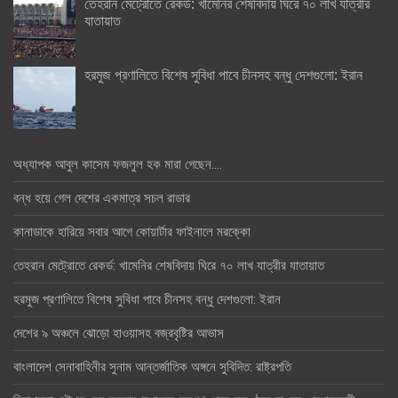
তেহরান মেট্রোতে রেকর্ড: খামেনির শেষবিদায় ঘিরে ৭০ লাখ যাত্রীর
যাতায়াত
হরমুজ প্রণালিতে বিশেষ সুবিধা পাবে চীনসহ বন্ধু দেশগুলো: ইরান
অধ্যাপক আবুল কাসেম ফজলুল হক মারা গেছেন….
বন্ধ হয়ে গেল দেশের একমাত্র সচল রাডার
কানাডাকে হারিয়ে সবার আগে কোয়ার্টার ফাইনালে মরক্কো
তেহরান মেট্রোতে রেকর্ড: খামেনির শেষবিদায় ঘিরে ৭০ লাখ যাত্রীর যাতায়াত
হরমুজ প্রণালিতে বিশেষ সুবিধা পাবে চীনসহ বন্ধু দেশগুলো: ইরান
দেশের ৯ অঞ্চলে ঝোড়ো হাওয়াসহ বজ্রবৃষ্টির আভাস
বাংলাদেশ সেনাবাহিনীর সুনাম আন্তর্জাতিক অঙ্গনে সুবিদিত: রাষ্ট্রপতি