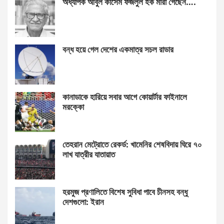
অধ্যাপক আবুল কাসেম ফজলুল হক মারা গেছেন….
বন্ধ হয়ে গেল দেশের একমাত্র সচল রাডার
কানাডাকে হারিয়ে সবার আগে কোয়ার্টার ফাইনালে
মরক্কো
তেহরান মেট্রোতে রেকর্ড: খামেনির শেষবিদায় ঘিরে ৭০
লাখ যাত্রীর যাতায়াত
হরমুজ প্রণালিতে বিশেষ সুবিধা পাবে চীনসহ বন্ধু
দেশগুলো: ইরান