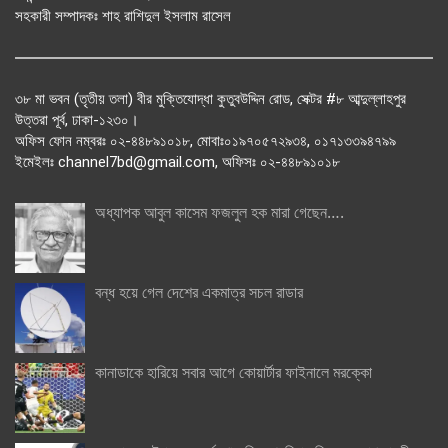
সহকারী সম্পাদকঃ শাহ রাশিদুল ইসলাম রাসেল
৩৮ মা ভবন (তৃতীয় তলা) বীর মুক্তিযোদ্ধা কুতুবউদ্দিন রোড, সেক্টর #৮ আব্দুল্লাহপুর
উত্তরা পূর্ব, ঢাকা-১২৩০।
অফিস ফোন নম্বরঃ ০২-৪৪৮৯১০১৮, মোবাঃ০১৯৭০৫৭২৯৩৪, ০১৭১৩৩৯৪৭৯৯
ইমেইলঃ channel7bd@gmail.com, অফিসঃ ০২-৪৪৮৯১০১৮
অধ্যাপক আবুল কাসেম ফজলুল হক মারা গেছেন….
বন্ধ হয়ে গেল দেশের একমাত্র সচল রাডার
কানাডাকে হারিয়ে সবার আগে কোয়ার্টার ফাইনালে মরক্কো