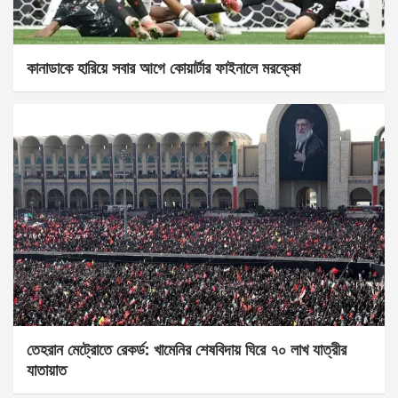
কানাডাকে হারিয়ে সবার আগে কোয়ার্টার ফাইনালে মরক্কো
তেহরান মেট্রোতে রেকর্ড: খামেনির শেষবিদায় ঘিরে ৭০ লাখ যাত্রীর
যাতায়াত