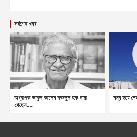
সর্বশেষ খবর
অধ্যাপক আবুল কাসেম ফজলুল হক মারা
বন্ধ হয়ে গ
গেছেন….