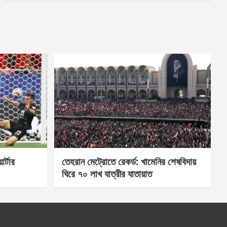
র্টার
তেহরান মেট্রোতে রেকর্ড: খামেনির শেষবিদায়
ঘিরে ৭০ লাখ যাত্রীর যাতায়াত