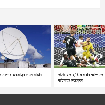
েল দেশের একমাত্র সচল রাডার
কানাডাকে হারিয়ে সবার আগে কোয়া
ফাইনালে মরক্কো