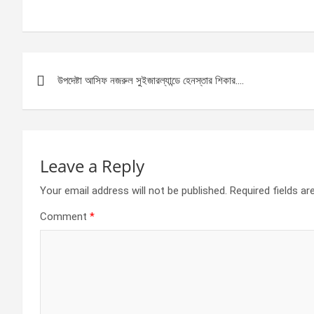
a
es
h
h
ce
se
at
ar
b
n
s
e
Post
o
g
A
উপদেষ্টা আসিফ নজরুল সুইজারল্যান্ডে হেনস্তার শিকার….
navigation
o
er
p
k
p
Leave a Reply
Your email address will not be published.
Required fields a
Comment
*