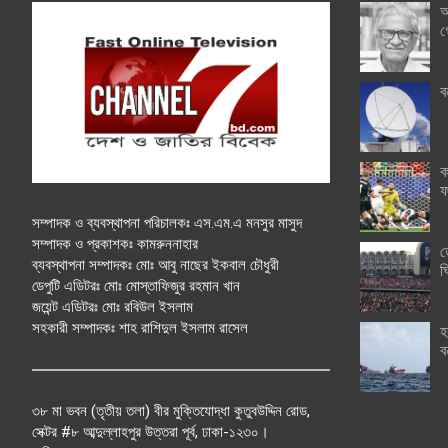
অ
গ
ব
ক
ফ
সম্পাদক ও ব্যবস্থাপনা পরিচালকঃ এস.এম.এ মনসুর মাসুদ
সম্পাদক ও প্রকাশকঃ কামরুননাহার
ত
ব্যবস্থাপনা সম্পাদকঃ মোঃ আবু নাছের ইকবাল চৌধুরী
ঘ
ডেপুটি এডিটরঃ মোঃ মোস্তাফিজুর রহমান খান
জয়েন্ট এডিটরঃ মোঃ রবিউল ইসলাম
সহকারী সম্পাদকঃ শাহ রাশিদুল ইসলাম রাসেল
হ
ব
৩৮ মা ভবন (তৃতীয় তলা) বীর মুক্তিযোদ্ধা কুতুবউদ্দিন রোড,
সেক্টর #৮ আব্দুল্লাহপুর উত্তরা পূর্ব, ঢাকা-১২৩০।