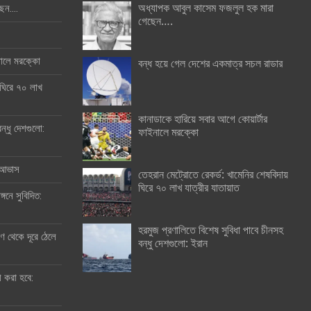
অধ্যাপক আবুল কাসেম ফজলুল হক মারা
ছেন….
গেছেন….
ইনালে মরক্কো
বন্ধ হয়ে গেল দেশের একমাত্র সচল রাডার
 ঘিরে ৭০ লাখ
কানাডাকে হারিয়ে সবার আগে কোয়ার্টার
ন্ধু দেশগুলো:
ফাইনালে মরক্কো
র আভাস
তেহরান মেট্রোতে রেকর্ড: খামেনির শেষবিদায়
ঘিরে ৭০ লাখ যাত্রীর যাতায়াত
্গনে সুবিদিত:
হরমুজ প্রণালিতে বিশেষ সুবিধা পাবে চীনসহ
 থেকে দূরে ঠেলে
বন্ধু দেশগুলো: ইরান
ী করা হবে: