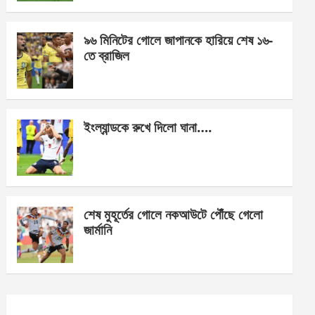
o
er
p
k
p
৯৬ মিনিটের গোলে জাপানকে হারিয়ে শেষ ১৬-
তে ব্রাজিল
ইংল্যান্ডকে রুখে দিলো ঘানা….
শেষ মুহূর্তের গোলে নকআউটে পৌঁছে গেলো
জার্মানি