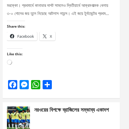
মরক্কো। প্রথমার্ধে কানাডার দাপট সামলেও দ্বিতীয়ার্ধে আক্রমণাত্মক খেলায়
৩-০ গোলের জয় তুলে নিয়েছে আটলাস লায়ন্স। এই জয়ে টুর্নামেন্টের প্রথম…
Share this:
Facebook
X
Like this:
Loading…
F
M
W
S
a
es
h
h
ce
se
at
ar
নরওয়ের বিপক্ষে ব্রাজিলের সম্ভাব্য একাদশ
b
n
s
e
o
g
A