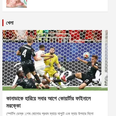
খেলা
কানাডাকে হারিয়ে সবার আগে কোয়ার্টার ফাইনালে
মরক্কো
স্পোর্টস ডেস্ক :শেষ ষোলোর প্রথম ম্যাচে দাপুটে এক ম্যাচ উপহার দিলো