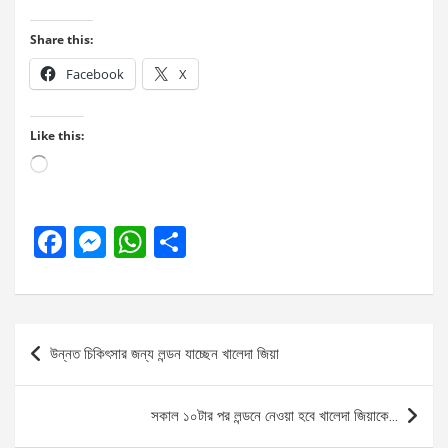
Share this:
Facebook
X
Like this:
Loading…
F
M
W
S
a
es
h
h
ce
se
at
ar
b
n
s
e
Post
উন্নত চিকিৎসার জন্য লন্ডন যাচ্ছেন খালেদা জিয়া
o
g
A
navigation
o
er
p
সকাল ১০টার পর লন্ডনে নেওয়া হবে খালেদা জিয়াকে…
k
p