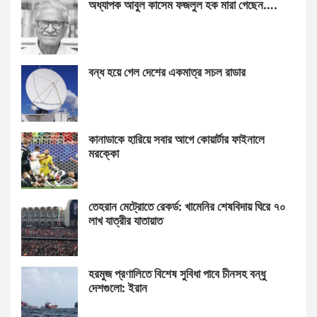
অধ্যাপক আবুল কাসেম ফজলুল হক মারা গেছেন….
বন্ধ হয়ে গেল দেশের একমাত্র সচল রাডার
কানাডাকে হারিয়ে সবার আগে কোয়ার্টার ফাইনালে
মরক্কো
তেহরান মেট্রোতে রেকর্ড: খামেনির শেষবিদায় ঘিরে ৭০
লাখ যাত্রীর যাতায়াত
হরমুজ প্রণালিতে বিশেষ সুবিধা পাবে চীনসহ বন্ধু
দেশগুলো: ইরান