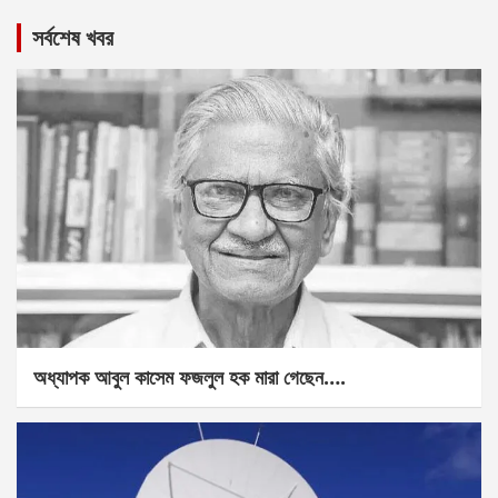
সর্বশেষ খবর
অধ্যাপক আবুল কাসেম ফজলুল হক মারা গেছেন….