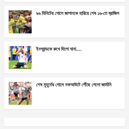
k
p
৯৬ মিনিটের গোলে জাপানকে হারিয়ে শেষ ১৬-তে ব্রাজিল
ইংল্যান্ডকে রুখে দিলো ঘানা….
শেষ মুহূর্তের গোলে নকআউটে পৌঁছে গেলো জার্মানি