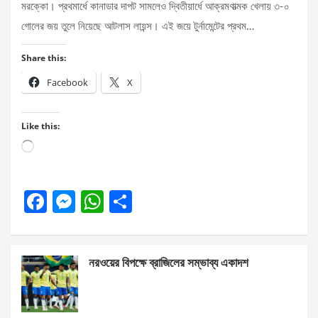
মরক্কো। প্রথমার্ধে কানাডার দাপট সামলেও দ্বিতীয়ার্ধে আক্রমণাত্মক খেলায় ৩-০
গোলের জয় তুলে নিয়েছে আটলাস লায়ন্স। এই জয়ে টুর্নামেন্টের প্রথম…
Share this:
Facebook
X
Like this:
Loading…
F
M
W
S
a
es
h
h
ce
se
at
ar
নরওয়ের বিপক্ষে ব্রাজিলের সম্ভাব্য একাদশ
b
n
s
e
o
g
A
o
er
p