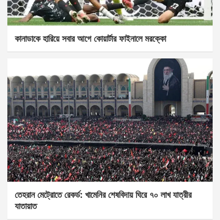
কানাডাকে হারিয়ে সবার আগে কোয়ার্টার ফাইনালে মরক্কো
তেহরান মেট্রোতে রেকর্ড: খামেনির শেষবিদায় ঘিরে ৭০ লাখ যাত্রীর
যাতায়াত