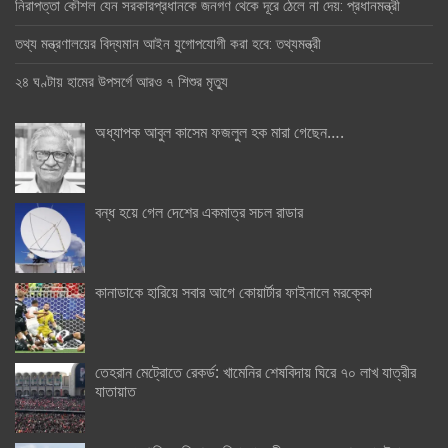
নিরাপত্তা কৌশল যেন সরকারপ্রধানকে জনগণ থেকে দূরে ঠেলে না দেয়: প্রধানমন্ত্রী
তথ্য মন্ত্রণালয়ের বিদ্যমান আইন যুগোপযোগী করা হবে: তথ্যমন্ত্রী
২৪ ঘণ্টায় হামের উপসর্গে আরও ৭ শিশুর মৃত্যু
অধ্যাপক আবুল কাসেম ফজলুল হক মারা গেছেন….
বন্ধ হয়ে গেল দেশের একমাত্র সচল রাডার
কানাডাকে হারিয়ে সবার আগে কোয়ার্টার ফাইনালে মরক্কো
তেহরান মেট্রোতে রেকর্ড: খামেনির শেষবিদায় ঘিরে ৭০ লাখ যাত্রীর
যাতায়াত