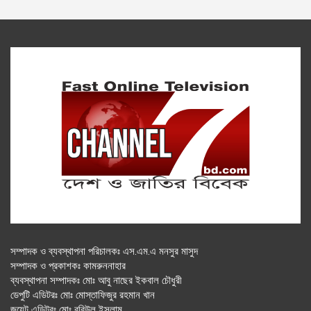
সম্পাদক ও ব্যবস্থাপনা পরিচালকঃ এস.এম.এ মনসুর মাসুদ
সম্পাদক ও প্রকাশকঃ কামরুননাহার
ব্যবস্থাপনা সম্পাদকঃ মোঃ আবু নাছের ইকবাল চৌধুরী
ডেপুটি এডিটরঃ মোঃ মোস্তাফিজুর রহমান খান
জয়েন্ট এডিটরঃ মোঃ রবিউল ইসলাম