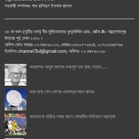
সহকারী সম্পাদকঃ শাহ রাশিদুল ইসলাম রাসেল
৩৮ মা ভবন (তৃতীয় তলা) বীর মুক্তিযোদ্ধা কুতুবউদ্দিন রোড, সেক্টর #৮ আব্দুল্লাহপুর
উত্তরা পূর্ব, ঢাকা-১২৩০।
অফিস ফোন নম্বরঃ ০২-৪৪৮৯১০১৮, মোবাঃ০১৯৭০৫৭২৯৩৪, ০১৭১৩৩৯৪৭৯৯
ইমেইলঃ channel7bd@gmail.com, অফিসঃ ০২-৪৪৮৯১০১৮
অধ্যাপক আবুল কাসেম ফজলুল হক মারা গেছেন….
বন্ধ হয়ে গেল দেশের একমাত্র সচল রাডার
কানাডাকে হারিয়ে সবার আগে কোয়ার্টার ফাইনালে মরক্কো